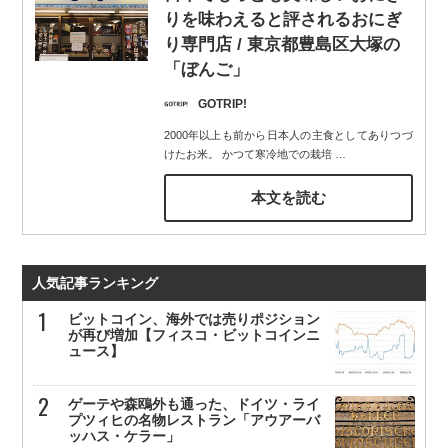
りを味わえると評されるおにぎ
り専門店 / 東京都豊島区大塚の
「ぼんご」
GOTRIP!
2000年以上も前から日本人の主食としてありつづ
けたお米。 かつて寒冷地での栽培
…
本文を読む
人気記事ランキング
ビットコイン、海外では売りポジション
が再び増加【フィスコ・ビットコインニ
ュース】
ゲーテや森鴎外も通った、ドイツ・ライ
プツィヒの名物レストラン「アウアーバ
ッハス・ケラー」