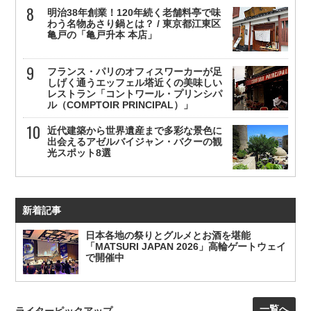
明治38年創業！120年続く老舗料亭で味
わう名物あさり鍋とは？ / 東京都江東区
亀戸の「亀戸升本 本店」
フランス・パリのオフィスワーカーが足
しげく通うエッフェル塔近くの美味しい
レストラン「コントワール・プリンシパ
ル（COMPTOIR PRINCIPAL）」
近代建築から世界遺産まで多彩な景色に
出会えるアゼルバイジャン・バクーの観
光スポット8選
新着記事
日本各地の祭りとグルメとお酒を堪能
「MATSURI JAPAN 2026」高輪ゲートウェイ
で開催中
一覧へ