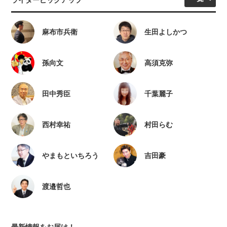
ライターピックアップ
麻布市兵衛
生田よしかつ
孫向文
高須克弥
田中秀臣
千葉麗子
西村幸祐
村田らむ
やまもといちろう
吉田豪
渡邉哲也