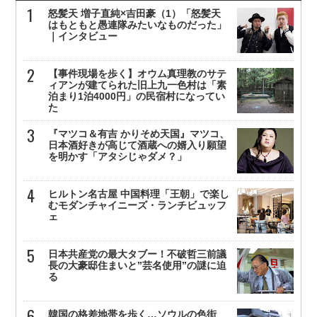
怒髪天 増子直純×吉田豪（1）「怒髪天
はもともと愚連隊みたいなものだった」
｜インタビュー
【事件現場を歩く】オウム真理教のサテ
ィアンが建てられた旧上九一色村は「素
泊まり1泊4000円」の民宿村になってい
た
『マツコ＆有吉 かりそめ天国』マツコ、
日本酒好きが高じて酒蔵への婿入り願望
を明かす「アタシじゃダメ？」
ヒルトン名古屋 中国料理「王朝」で楽し
むモダンチャイニーズ・ランチビュッフ
ェ
日本共産党の最大タブー！不破哲三前議
長の大豪邸住まいと”芸名使用”の謎に迫
る
韓国の格差地帯を歩く…ソウルの色街