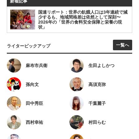
新着記事
国連リポート：世界の飢餓人口は3年連続で減
少するも、地域間格差は依然として深刻〜
2026年の「世界の食料安全保障と栄養の現
状」
一覧へ
ライターピックアップ
麻布市兵衛
生田よしかつ
孫向文
高須克弥
田中秀臣
千葉麗子
西村幸祐
村田らむ