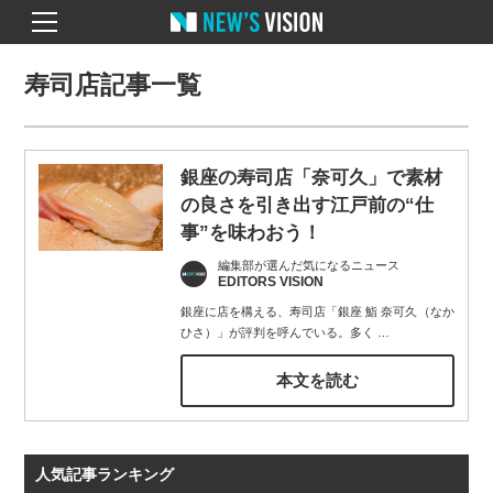
寿司店記事一覧
銀座の寿司店「奈可久」で素材
の良さを引き出す江戸前の“仕
事”を味わおう！
編集部が選んだ気になるニュース
EDITORS VISION
銀座に店を構える、寿司店「銀座 鮨 奈可久（なか
ひさ）」が評判を呼んでいる。多く
…
本文を読む
人気記事ランキング