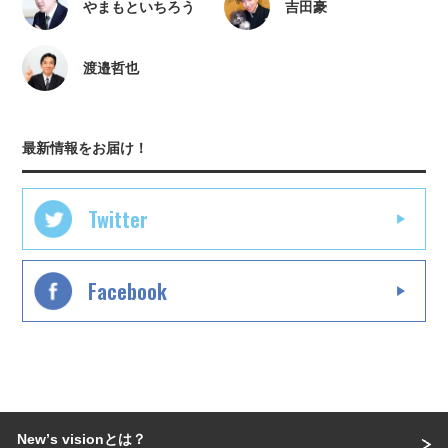
やまもといちろう
吉田豪
渡邉哲也
最新情報をお届け！
Twitter
Facebook
Newʼs visionとは？