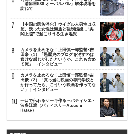
「清凉里588 オーパルパル」解体現場を
訪ねて
【中国の民族浄化】ウイグル人男性は収
監、残った女性は漢族と強制婚姻…”尖
閣上陸”で起こりうる生き地獄
カメラを止めるな！上田慎一郎監督×吉
田豪（1）「黒歴史のブログを消すのは
負けな感じがしたというか、これも含め
て俺」｜インタビュー
カメラを止めるな！上田慎一郎監督×吉
田豪（2）「真っ当に映画の専門学校と
か行ってたら、こういう映画を作ってな
い」｜インタビュー
一口で伝わるケーキ作る～パティシエ・
波多江篤（パティスリーAtsushi
Hatae）