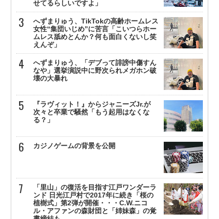
せてるらしいですよ」
へずまりゅう、TikTokの高齢ホームレス
女性“集団いじめ”に苦言「こいつらホー
ムレス舐めとんか？何も面白くないし笑
えんぞ」
へずまりゅう、「デブって誹謗中傷すん
なや」選挙演説中に野次られメガホン破
壊の大暴れ
『ラヴィット！』からジャニーズJr.が
次々と卒業で騒然「もう起用はなくな
る？」
カジノゲームの背景を公開
「里山」の復活を目指す江戸ワンダーラ
ンド 日光江戸村で2017年に続き「桜の
植樹式」第2弾が開催・・・C.W.ニコ
ル・アファンの森財団と「姉妹森」の覚
書締結も