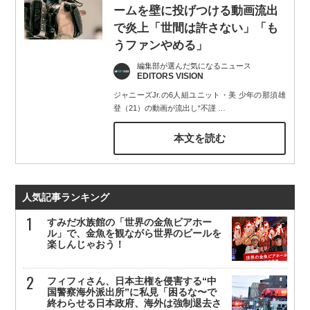
ームを壁に投げつける動画流出
で炎上「世間は許さない」「も
うファンやめる」
編集部が選んだ気になるニュース
EDITORS VISION
ジャニーズJr.の6人組ユニット・美 少年の那須雄
登（21）の動画が流出し“不謹
…
本文を読む
人気記事ランキング
すみだ水族館の「世界の金魚ビアホー
ル」で、金魚を観ながら世界のビールを
楽しんじゃおう！
フィフィさん、日本主権を侵害する“中
国警察海外派出所”に私見「困るな〜で
終わらせる日本政府、海外は強制退去さ