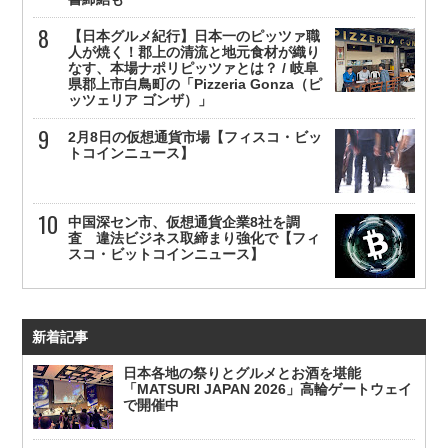
【日本グルメ紀行】日本一のピッツァ職
人が焼く！郡上の清流と地元食材が織り
なす、本場ナポリピッツァとは？ / 岐阜
県郡上市白鳥町の「Pizzeria Gonza（ピ
ッツェリア ゴンザ）」
2月8日の仮想通貨市場【フィスコ・ビッ
トコインニュース】
中国深セン市、仮想通貨企業8社を調
査 違法ビジネス取締まり強化で【フィ
スコ・ビットコインニュース】
新着記事
日本各地の祭りとグルメとお酒を堪能
「MATSURI JAPAN 2026」高輪ゲートウェイ
で開催中