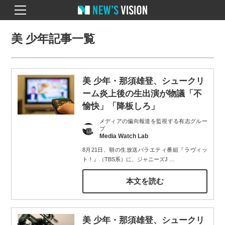
美 少年記事一覧
美 少年・那須雄登、シュークリ
ーム炎上後の生出演が物議「不
愉快」「降板しろ」
メディアの偏向報道を監視する有志グルー
プ
Media Watch Lab
8月21日、朝の生放送バラエティ番組『ラヴィッ
ト！』（TBS系）に、ジャニーズJ
…
本文を読む
美 少年・那須雄登、シュークリ