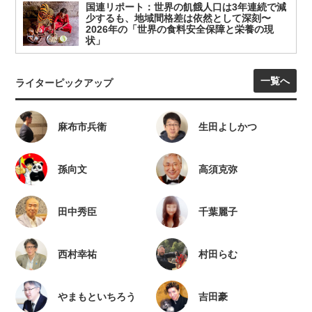
国連リポート：世界の飢餓人口は3年連続で減
少するも、地域間格差は依然として深刻〜
2026年の「世界の食料安全保障と栄養の現
状」
一覧へ
ライターピックアップ
麻布市兵衛
生田よしかつ
孫向文
高須克弥
田中秀臣
千葉麗子
西村幸祐
村田らむ
やまもといちろう
吉田豪