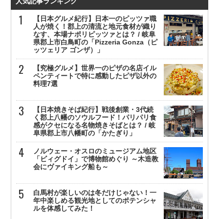
人気記事ランキング
【日本グルメ紀行】日本一のピッツァ職
人が焼く！郡上の清流と地元食材が織り
なす、本場ナポリピッツァとは？ / 岐阜
県郡上市白鳥町の「Pizzeria Gonza（ピ
ッツェリア ゴンザ）」
【究極グルメ】世界一のピザの名店イル
ペンティートで特に感動したピザ以外の
料理7選
【日本焼きそば紀行】戦後創業・3代続
く郡上八幡のソウルフード！パリパリ食
感がクセになる名物焼きそばとは？ / 岐
阜県郡上市八幡町の「かたぎり」
ノルウェー・オスロのミュージアム地区
「ビィグドイ」で博物館めぐり ～木造教
会にヴァイキング船も～
白馬村が楽しいのは冬だけじゃない！一
年中楽しめる観光地としてのポテンシャ
ルを体感してみた！