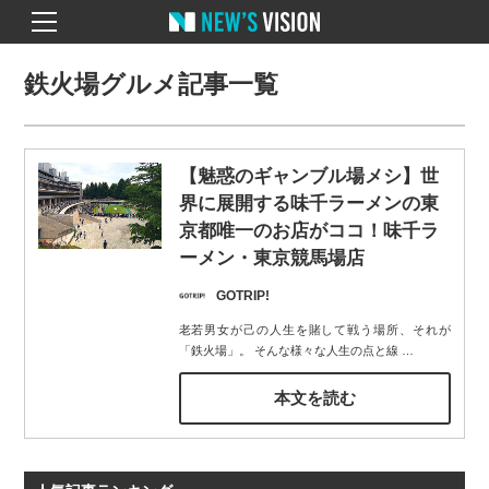
鉄火場グルメ記事一覧
【魅惑のギャンブル場メシ】世
界に展開する味千ラーメンの東
京都唯一のお店がココ！味千ラ
ーメン・東京競馬場店
GOTRIP!
老若男女が己の人生を賭して戦う場所、それが
「鉄火場」。 そんな様々な人生の点と線
…
本文を読む