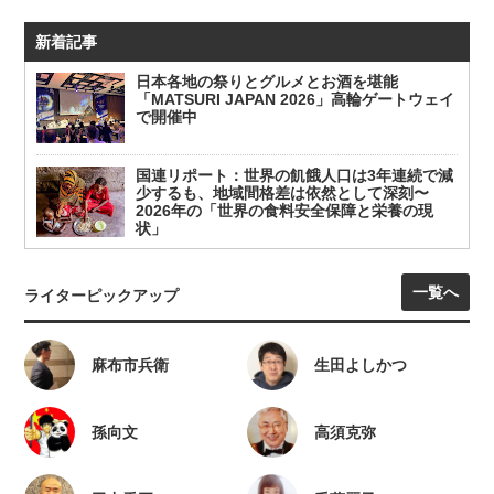
新着記事
日本各地の祭りとグルメとお酒を堪能
「MATSURI JAPAN 2026」高輪ゲートウェイ
で開催中
国連リポート：世界の飢餓人口は3年連続で減
少するも、地域間格差は依然として深刻〜
2026年の「世界の食料安全保障と栄養の現
状」
一覧へ
ライターピックアップ
麻布市兵衛
生田よしかつ
孫向文
高須克弥