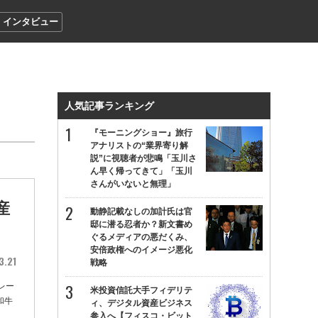
インタビュー
人気記事ランキング
『モーニングショー』旅行
アナリストの“業界寄り解
説”に視聴者が悲鳴「玉川さ
ん早く帰ってきて」「玉川
さんがいないと無理」
産
動静記載なしの加計氏は官
邸に潜る忍者か？新文書め
ぐるメディアの悪だくみ、
安倍政権へのイメージ悪化
3.21
戦略
レー
米投資信託大手フィデリテ
和牛
ィ、デジタル資産ビジネス
参入へ【フィスコ・ビット