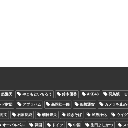
怒髪天
やまもといちろう
鈴木優香
AKB48
羽鳥慎一モ
ッド財団
アブラハム
高岡壮一郎
仮想通貨
カメラを止め
向文
石原良純
朝日奈央
焼きそば
民族浄化
ウイグ
オーパルパル
韓国
ドイツ
中国
生田よしかつ
ス