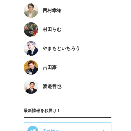
西村幸祐
村田らむ
やまもといちろう
吉田豪
渡邉哲也
最新情報をお届け！