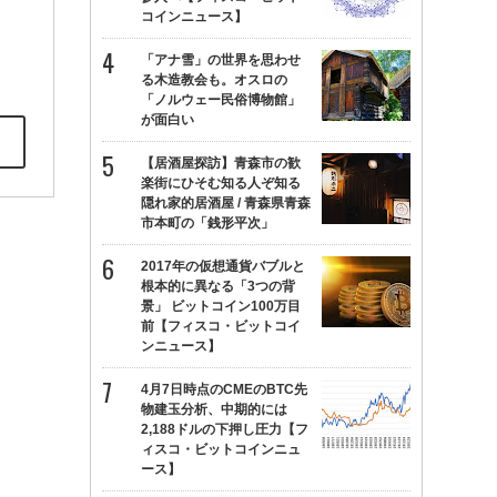
コインニュース】
「アナ雪」の世界を思わせ
る木造教会も。オスロの
「ノルウェー民俗博物館」
が面白い
【居酒屋探訪】青森市の歓
楽街にひそむ知る人ぞ知る
隠れ家的居酒屋 / 青森県青森
市本町の「銭形平次」
2017年の仮想通貨バブルと
根本的に異なる「3つの背
景」 ビットコイン100万目
前【フィスコ・ビットコイ
ンニュース】
4月7日時点のCMEのBTC先
物建玉分析、中期的には
2,188ドルの下押し圧力【フ
ィスコ・ビットコインニュ
ース】