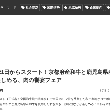
メキーワード
社会課題
国際情勢
地域振興
企業動向
21日からスタート！京都府産和牛と鹿児島県
楽しめる、肉の饗宴フェア
2018.0
P!
スト（正式名：全国和牛能力共進会）で全国1位、2位を受賞した和牛産地がコラボ
府産和牛と鹿児島県産和牛を使用したすき焼き・鉄板焼などが楽しめる「京都府産
牛
…