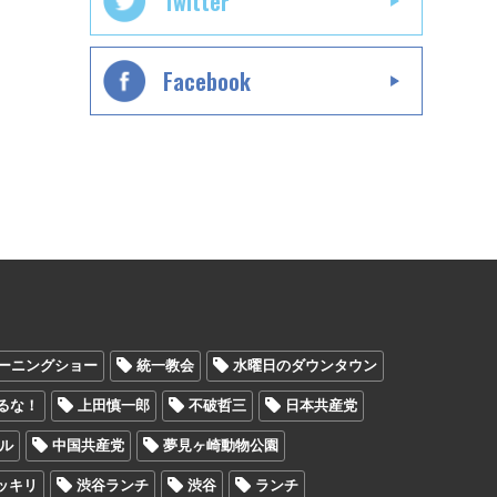
Twitter
Facebook
ーニングショー
統一教会
水曜日のダウンタウン
るな！
上田慎一郎
不破哲三
日本共産党
ル
中国共産党
夢見ヶ崎動物公園
ッキリ
渋谷ランチ
渋谷
ランチ