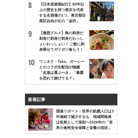
【日本居酒屋紀行】80年以
上の歴史を持つ東京を代表
する名酒場の1つ、東京都目
黒区自由が丘の「金田」
【魅惑グルメ】鳥の刺身だ
刺身だ刺身だ刺身だわっし
ょいわっしょい！ ご飯に刺
身乗せてガツガツ食らう！
ワンオク・Taka、ガーシー
とのコラボ生配信が物議
「友達は選ぶべき」「暴露
を恐れて媚びてる？」
新着記事
国連リポート：世界の飢餓人口は3
年連続で減少するも、地域間格差
は依然として深刻〜2026年の「世
界の食料安全保障と栄養の現状」