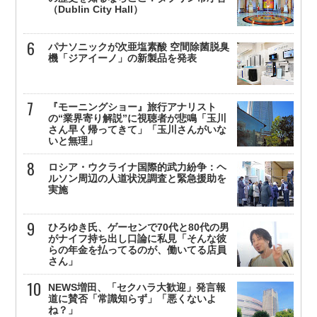
（Dublin City Hall）
パナソニックが次亜塩素酸 空間除菌脱臭
機「ジアイーノ」の新製品を発表
『モーニングショー』旅行アナリスト
の“業界寄り解説”に視聴者が悲鳴「玉川
さん早く帰ってきて」「玉川さんがいな
いと無理」
ロシア・ウクライナ国際的武力紛争：ヘ
ルソン周辺の人道状況調査と緊急援助を
実施
ひろゆき氏、ゲーセンで70代と80代の男
がナイフ持ち出し口論に私見「そんな彼
らの年金を払ってるのが、働いてる店員
さん」
NEWS増田、「セクハラ大歓迎」発言報
道に賛否「常識知らず」「悪くないよ
ね？」