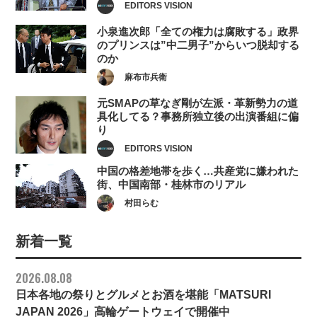
EDITORS VISION
小泉進次郎「全ての権力は腐敗する」政界
のプリンスは”中二男子”からいつ脱却する
のか
麻布市兵衛
元SMAPの草なぎ剛が左派・革新勢力の道
具化してる？事務所独立後の出演番組に偏
り
EDITORS VISION
中国の格差地帯を歩く…共産党に嫌われた
街、中国南部・桂林市のリアル
村田らむ
新着一覧
2026.08.08
日本各地の祭りとグルメとお酒を堪能「MATSURI
JAPAN 2026」高輪ゲートウェイで開催中