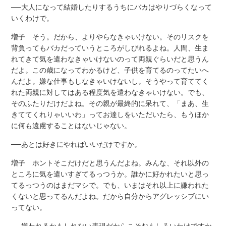
──大人になって結婚したりするうちにバカはやりづらくなって
いくわけで。
増子 そう。だから、よりやらなきゃいけない。そのリスクを
背負ってもバカだっていうところがしびれるよね。人間、生ま
れてきて気を遣わなきゃいけないのって両親ぐらいだと思うん
だよ。この歳になってわかるけど、子供を育てるのってたいへ
んだよ。嫌な仕事もしなきゃいけないし。そうやって育ててく
れた両親に対してはある程度気を遣わなきゃいけない。でも、
そのふたりだけだよね。その親が最終的に呆れて、「まあ、生
きててくれりゃいいわ」ってお達しをいただいたら、もうほか
に何も遠慮することはないじゃない。
──あとは好きにやればいいだけですか。
増子 ホントそこだけだと思うんだよね。みんな、それ以外の
ところに気を遣いすぎてるっつうか。誰かに好かれたいと思っ
てるっつうのはまだマシで。でも、いまはそれ以上に嫌われた
くないと思ってるんだよね。だから自分からアグレッシブにい
ってない。