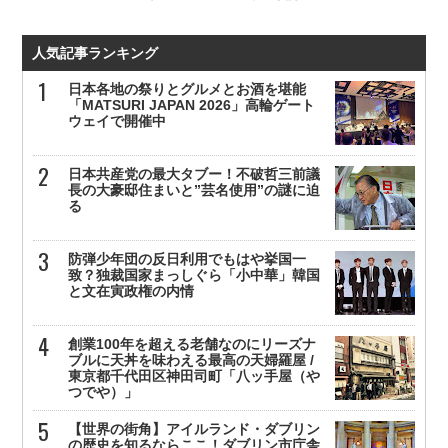
人気記事ランキング
日本各地の祭りとグルメとお酒を堪能
「MATSURI JAPAN 2026」高輪ゲート
ウェイで開催中
日本共産党の最大タブー！不破哲三前議
長の大豪邸住まいと”芸名使用”の謎に迫
る
防弾少年団の反日利用でもはや挙国一
致？独裁国家まっしぐら「小中華」韓国
と文在寅政権の内情
創業100年を超える老舗なのにリーズナ
ブルに天丼を味わえる最高の天婦羅屋 /
東京都千代田区神田司町「八ッ手屋（や
つでや）」
【世界の街角】アイルランド・ダブリン
の歴史を知るならここ！ダブリン市庁舎