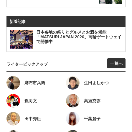
新着記事
日本各地の祭りとグルメとお酒を堪能
「MATSURI JAPAN 2026」高輪ゲートウェイ
で開催中
一覧へ
ライターピックアップ
麻布市兵衛
生田よしかつ
孫向文
高須克弥
田中秀臣
千葉麗子