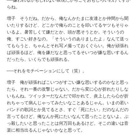
──嫌われるかもしれない表現だからこそおもしろいわけですか
らね。
増子 そうだね。だから、俺なんかたまに友達とか仲間から聞
いたりするけど、どこかで俺らのことを叩いてるヤツもそりゃ
いるよ。暑苦しくて嫌だとか、頭が悪そうとか。そういうの
俺、すごい好きなの。「そういうのありましたよ」なんて送っ
てもらうと、ちゃんとそれ写メ撮っておくぐらい。俺が頑張れ
ば頑張るほど、俺を嫌だなと思ってるそいつが嫌な思いするん
だったら、いくらでも頑張れる。
──それをモチベーションにして（笑）。
増子 俺が頑張ればこいつがすごい嫌な思いするのかなと思っ
たら、それ一番の攻撃じゃない。だから変に心が折れたりしな
いもんね。ツイッターだなんだで叩かれて、炎上したら心が折
れちゃって病んじゃってみたいなことあるじゃん。いまの若い
バンドの歌詞とか見てるとさ、すぐ「死にたい」だのなんだの
言ってるけど、俺なんか死にたいなんて思ったことないよ。ぶ
っ殺したいと思ったことは何万回もあるけど。そこの違いは音
楽に相当出るんじゃないかなと思って。