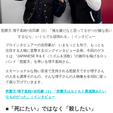
怒髪天 増子直純×吉田豪（2）「俺を嫌だなと思ってるやつが嫌な思い
するなら、いくらでも頑張れる」｜インタビュー
プロインタビュアーの吉田豪が、いまもっとも旬で、もっとも
注目する人物に直撃するロングインタビュー企画。今回のゲス
トは、“JAPANESE R＆Ｅ（リズム＆演歌）”の旗印を掲げるロッ
バンド「怒髪天」を率いる増子直純さん。
エモーショナルな熱い音楽で支持される怒髪天ですが増子さん
の人生も濃厚そのもの。そんな増子さんの人物像を全3回に渡っ
て掘り下げていきます。
怒髪天 増子直純×吉田豪（1）「怒髪天はもともと愚連隊みたい
なものだった」｜インタビュー
■「死にたい」ではなく「殺したい」