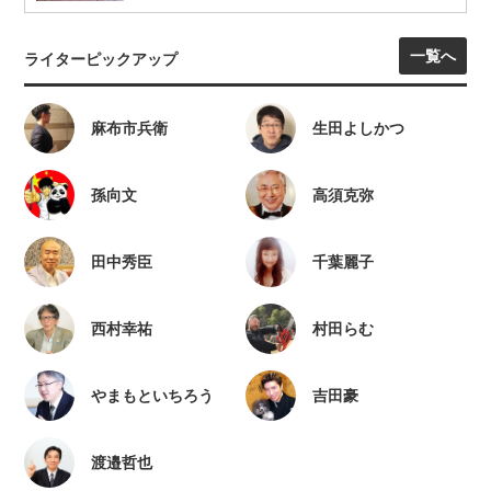
一覧へ
ライターピックアップ
麻布市兵衛
生田よしかつ
孫向文
高須克弥
田中秀臣
千葉麗子
西村幸祐
村田らむ
やまもといちろう
吉田豪
渡邉哲也