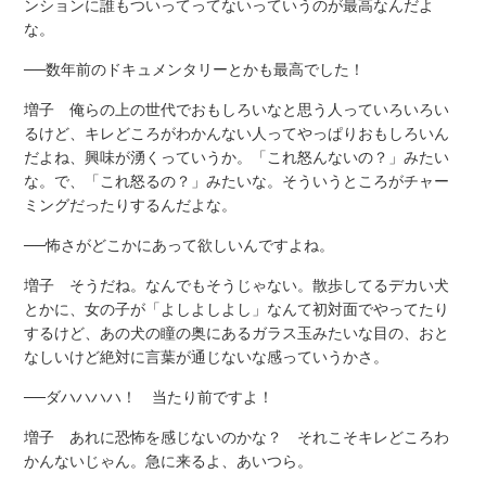
ンションに誰もついってってないっていうのが最高なんだよ
な。
──数年前のドキュメンタリーとかも最高でした！
増子 俺らの上の世代でおもしろいなと思う人っていろいろい
るけど、キレどころがわかんない人ってやっぱりおもしろいん
だよね、興味が湧くっていうか。「これ怒んないの？」みたい
な。で、「これ怒るの？」みたいな。そういうところがチャー
ミングだったりするんだよな。
──怖さがどこかにあって欲しいんですよね。
増子 そうだね。なんでもそうじゃない。散歩してるデカい犬
とかに、女の子が「よしよしよし」なんて初対面でやってたり
するけど、あの犬の瞳の奥にあるガラス玉みたいな目の、おと
なしいけど絶対に言葉が通じないな感っていうかさ。
──ダハハハハ！ 当たり前ですよ！
増子 あれに恐怖を感じないのかな？ それこそキレどころわ
かんないじゃん。急に来るよ、あいつら。