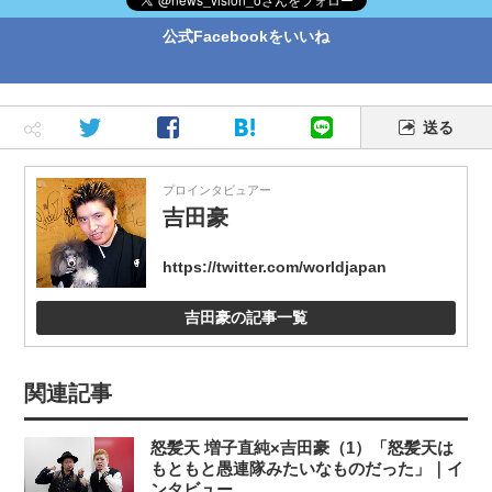
公式Facebookをいいね
送る
プロインタビュアー
吉田豪
https://twitter.com/worldjapan
吉田豪の記事一覧
関連記事
怒髪天 増子直純×吉田豪（1）「怒髪天は
もともと愚連隊みたいなものだった」｜イ
ンタビュー