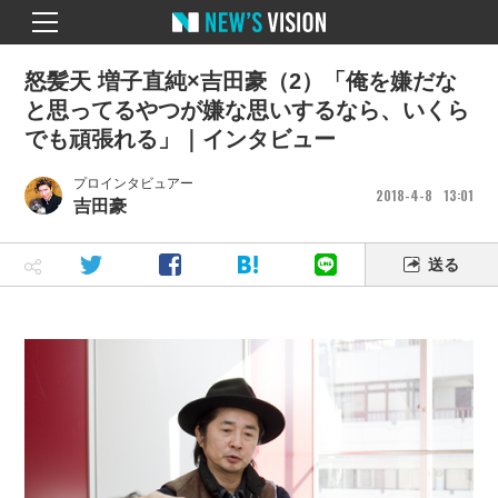
怒髪天 増子直純×吉田豪（2）「俺を嫌だな
と思ってるやつが嫌な思いするなら、いくら
でも頑張れる」｜インタビュー
プロインタビュアー
2018
4
8
13
01
吉田豪
送る