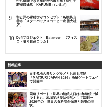
から堪能できる恵比寿の寿司屋 / 鮨竹半
若槻姉妹店「KARUME」(カルメ)
和と洋の縁結びがコンセプト / 島根県出
雲市「スターバックスコーヒー出雲大社
店」
Defiプロジェクト「Balancer」【フィス
コ・暗号資産コラム】
新着記事
日本各地の祭りとグルメとお酒を堪能
「MATSURI JAPAN 2026」高輪ゲートウェイ
で開催中
国連リポート：世界の飢餓人口は3年連続で減
少するも、地域間格差は依然として深刻〜
2026年の「世界の食料安全保障と栄養の現
状」