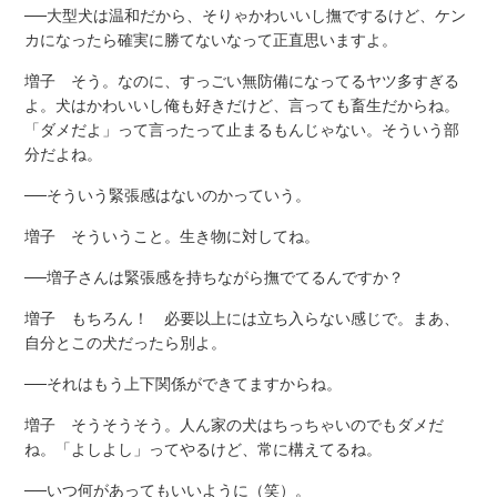
──大型犬は温和だから、そりゃかわいいし撫でするけど、ケン
カになったら確実に勝てないなって正直思いますよ。
増子 そう。なのに、すっごい無防備になってるヤツ多すぎる
よ。犬はかわいいし俺も好きだけど、言っても畜生だからね。
「ダメだよ」って言ったって止まるもんじゃない。そういう部
分だよね。
──そういう緊張感はないのかっていう。
増子 そういうこと。生き物に対してね。
──増子さんは緊張感を持ちながら撫でてるんですか？
増子 もちろん！ 必要以上には立ち入らない感じで。まあ、
自分とこの犬だったら別よ。
──それはもう上下関係ができてますからね。
増子 そうそうそう。人ん家の犬はちっちゃいのでもダメだ
ね。「よしよし」ってやるけど、常に構えてるね。
──いつ何があってもいいように（笑）。