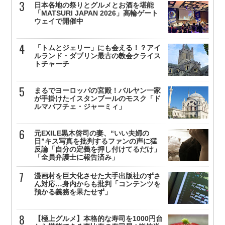
日本各地の祭りとグルメとお酒を堪能
「MATSURI JAPAN 2026」高輪ゲート
ウェイで開催中
「トムとジェリー」にも会える！？アイ
ルランド・ダブリン最古の教会クライス
トチャーチ
まるでヨーロッパの宮殿！バルヤン一家
が手掛けたイスタンブールのモスク「ド
ルマバフチェ・ジャーミィ」
元EXILE黒木啓司の妻、“いい夫婦の
日”キス写真を批判するファンの声に猛
反論「自分の定義を押し付けてるだけ」
「全員弁護士に報告済み」
漫画村を巨大化させた大手出版社のずさ
ん対応…身内からも批判「コンテンツを
預かる義務を果たせず」
【極上グルメ】本格的な寿司を1000円台