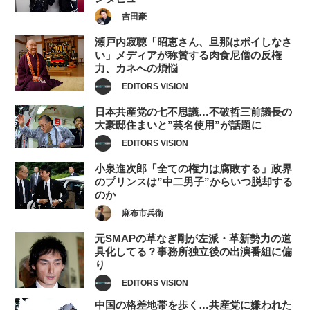
吉田豪
瀬戸内寂聴「昭恵さん、旦那はポイしなさ
い」メディアが称賛する肉食尼僧の反権
力、カネへの煩悩
EDITORS VISION
日本共産党の七不思議…不破哲三前議長の
大豪邸住まいと”芸名使用”が話題に
EDITORS VISION
小泉進次郎「全ての権力は腐敗する」政界
のプリンスは”中二男子”からいつ脱却する
のか
麻布市兵衛
元SMAPの草なぎ剛が左派・革新勢力の道
具化してる？事務所独立後の出演番組に偏
り
EDITORS VISION
中国の格差地帯を歩く…共産党に嫌われた