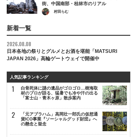
街、中国南部・桂林市のリアル
村田らむ
新着一覧
2026.08.08
日本各地の祭りとグルメとお酒を堪能「MATSURI
JAPAN 2026」高輪ゲートウェイで開催中
人気記事ランキング
白骨死体に謎の遺品がゴロゴロ…樹海取
材のプロが語る、猛暑でも冷や汗の出る
「富士山・青木ヶ原」散歩案内
「元アブラハム」高岡壮一郎氏の仮想通
貨ICO事業『ソーシャルグッド財団』へ
の懸念と疑念