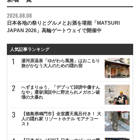
2026.08.08
日本各地の祭りとグルメとお酒を堪能「MATSURI
JAPAN 2026」高輪ゲートウェイで開催中
人気記事ランキング
湯河原温泉「ゆがわら風雅」はおこもり
旅がかなう大人のための隠れ宿
へずまりゅう、「デブって誹謗中傷すん
なや」選挙演説中に野次られメガホン破
壊の大暴れ
【徳島県鳴門市】全室露天風呂付き！ 大
人の隠れ家 リゾートホテル モアナコー
スト