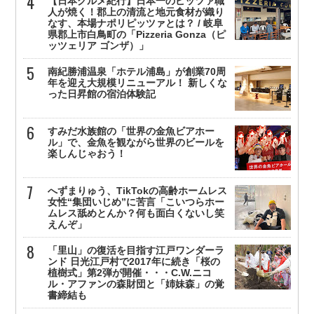
【日本グルメ紀行】日本一のピッツァ職
人が焼く！郡上の清流と地元食材が織り
なす、本場ナポリピッツァとは？ / 岐阜
県郡上市白鳥町の「Pizzeria Gonza（ピ
ッツェリア ゴンザ）」
南紀勝浦温泉「ホテル浦島」が創業70周
年を迎え大規模リニューアル！ 新しくな
った日昇館の宿泊体験記
すみだ水族館の「世界の金魚ビアホー
ル」で、金魚を観ながら世界のビールを
楽しんじゃおう！
へずまりゅう、TikTokの高齢ホームレス
女性“集団いじめ”に苦言「こいつらホー
ムレス舐めとんか？何も面白くないし笑
えんぞ」
「里山」の復活を目指す江戸ワンダーラ
ンド 日光江戸村で2017年に続き「桜の
植樹式」第2弾が開催・・・C.W.ニコ
ル・アファンの森財団と「姉妹森」の覚
書締結も