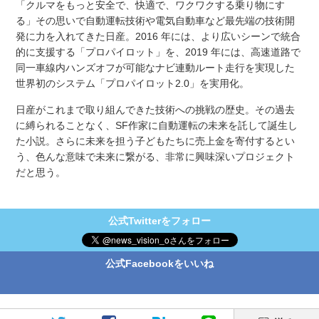
「クルマをもっと安全で、快適で、ワクワクする乗り物にす
る」その思いで自動運転技術や電気自動車など最先端の技術開
発に力を入れてきた日産。2016 年には、より広いシーンで統合
的に支援する「プロパイロット」を、2019 年には、高速道路で
同一車線内ハンズオフが可能なナビ連動ルート走行を実現した
世界初のシステム「プロパイロット2.0」を実用化。
日産がこれまで取り組んできた技術への挑戦の歴史。その過去
に縛られることなく、SF作家に自動運転の未来を託して誕生し
た小説。さらに未来を担う子どもたちに売上金を寄付するとい
う、色んな意味で未来に繋がる、非常に興味深いプロジェクト
だと思う。
公式Twitterをフォロー
公式Facebookをいいね