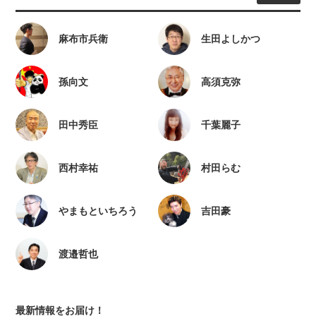
麻布市兵衛
生田よしかつ
孫向文
高須克弥
田中秀臣
千葉麗子
西村幸祐
村田らむ
やまもといちろう
吉田豪
渡邉哲也
最新情報をお届け！