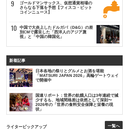
ゴールドマンサックス、仮想通貨相場の
さらなる下落を予想【フィスコ・ビット
コインニュース】
中国で大炎上したドルガバ（D&G）の差
別CMで露呈した「西洋人のアジア蔑
視」と「中国の韓国化」
新着記事
日本各地の祭りとグルメとお酒を堪能
「MATSURI JAPAN 2026」高輪ゲートウェイ
で開催中
国連リポート：世界の飢餓人口は3年連続で減
少するも、地域間格差は依然として深刻〜
2026年の「世界の食料安全保障と栄養の現
状」
一覧へ
ライターピックアップ