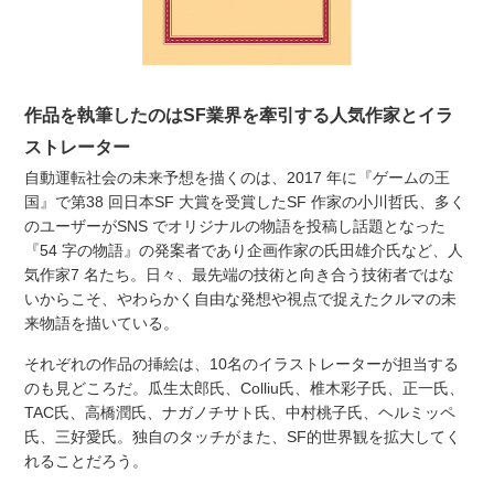
作品を執筆したのはSF業界を牽引する人気作家とイラ
ストレーター
自動運転社会の未来予想を描くのは、2017 年に『ゲームの王
国』で第38 回日本SF 大賞を受賞したSF 作家の小川哲氏、多く
のユーザーがSNS でオリジナルの物語を投稿し話題となった
『54 字の物語』の発案者であり企画作家の氏田雄介氏など、人
気作家7 名たち。日々、最先端の技術と向き合う技術者ではな
いからこそ、やわらかく自由な発想や視点で捉えたクルマの未
来物語を描いている。
それぞれの作品の挿絵は、10名のイラストレーターが担当する
のも見どころだ。瓜生太郎氏、Colliu氏、椎木彩子氏、正一氏、
TAC氏、高橋潤氏、ナガノチサト氏、中村桃子氏、ヘルミッペ
氏、三好愛氏。独自のタッチがまた、SF的世界観を拡大してく
れることだろう。