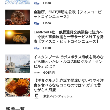
Fisco
金融庁、FATF声明を公表【フィスコ・ビ
ットコインニュース】
Fisco
LastRoots社、仮想通貨交換業務に注力へ
—今後の事業展開と一部サービス終了を発
表【フィスコ・ビットコインニュース】
Fisco
イスタンブールでボスポラス海峡を眺めな
がら味わいたいトルコのB級グルメ「クン
ピル」とは？
GOTRIP!
【洋食グルメ】赤坂で間違いないウマイ洋
食を食べるならココなのでは？ ガチで昔
ながらの河鹿
東京メインディッシュ
新着一覧