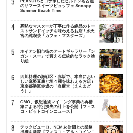
PEANUTSとコラボしたヒルトン名古屋
のサマースイーツビュッフェ Snoopy
Summer Beach Time
寡黙なマスターが丁寧に作る絶品のトー
ストサンドイッチを味わえるお店 / 水天
宮の純喫茶「カフェ・マスターズ」
ホイアン旧市街のアートギャラリー「ン
ガン・スー」で買える伝統的なラック塗
り絵
四川料理の激戦区・赤坂で、本当におい
しい麻婆豆腐と坦々麺を味わえるお店 /
東京都港区赤坂の「炎麻堂（えんまど
う）」
GMO、仮想通貨マイニング事業の再構
築による特別損失の計上を公開【フィス
コ・ビットコインニュース】
テックビューロ、NEM.io財団との業務
提携を発表【フィスコ・アルトコインニ