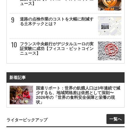
ュース】
道路の点検作業のコストを大幅に削減す
る土木テックとは？
フランス中央銀行がデジタルユーロの実
証実験に成功【フィスコ・ビットコイン
ニュース】
新着記事
国連リポート：世界の飢餓人口は3年連続で減
少するも、地域間格差は依然として深刻〜
2026年の「世界の食料安全保障と栄養の現
状」
一覧へ
ライターピックアップ