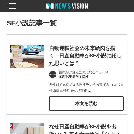
SF小説記事一覧
自動運転社会の未来絵図を描
く…日産自動車がSF小説に託し
た思いとは？
編集部が選んだ気になるニュース
EDITORS VISION
条件別で比較できる渋谷ランチの選び方 コスパ重
視 編集部推奨 静かさ重視
…
本文を読む
なぜ日産自動車がSF小説を出