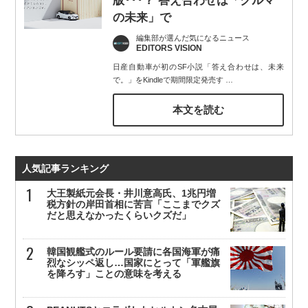
版･･･？ 答え合わせは「クルマ
の未来」で
編集部が選んだ気になるニュース
EDITORS VISION
日産自動車が初のSF小説「答え合わせは、未来
で。」をKindleで期間限定発売す
…
本文を読む
人気記事ランキング
大王製紙元会長・井川意高氏、1兆円増
税方針の岸田首相に苦言「ここまでクズ
だと思えなかったくらいクズだ」
韓国観艦式のルール要請に各国海軍が痛
烈なシッペ返し…国家にとって「軍艦旗
を降ろす」ことの意味を考える