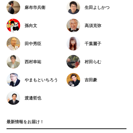
麻布市兵衛
生田よしかつ
孫向文
高須克弥
田中秀臣
千葉麗子
西村幸祐
村田らむ
やまもといちろう
吉田豪
渡邉哲也
最新情報をお届け！