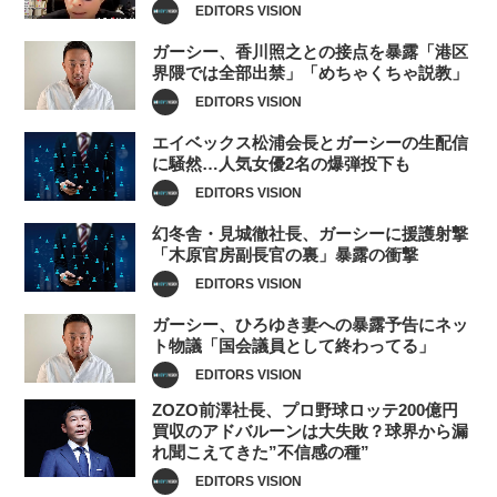
EDITORS VISION
ガーシー、香川照之との接点を暴露「港区
界隈では全部出禁」「めちゃくちゃ説教」
EDITORS VISION
エイベックス松浦会長とガーシーの生配信
に騒然…人気女優2名の爆弾投下も
EDITORS VISION
幻冬舎・見城徹社長、ガーシーに援護射撃
「木原官房副長官の裏」暴露の衝撃
EDITORS VISION
ガーシー、ひろゆき妻への暴露予告にネッ
ト物議「国会議員として終わってる」
EDITORS VISION
ZOZO前澤社長、プロ野球ロッテ200億円
買収のアドバルーンは大失敗？球界から漏
れ聞こえてきた”不信感の種”
EDITORS VISION