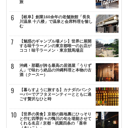
旅
【岐阜】創業160余年の老舗旅館「長良
川温泉 十八楼」で温泉と会席料理を愉し
む
【魅惑のギャンブル場メシ】世界に展開
する味千ラーメンの東京都唯一のお店が
ココ！味千ラーメン・東京競馬場店
沖縄・那覇が誇る最高の居酒屋「うりず
ん」で味わう絶品の沖縄料理と本物の古
酒（クースー）
【暮らすように旅する】カナダのバンク
ーバーでアフタヌーンティーとともに過
ごす贅沢なひと時
【世界の美食】京都の路地裏にひっそり
と佇む四季折々の鴨川の旬を堪能させて
くれる名店 / 京都・祇園四条の「喜幸
（きいこ）」