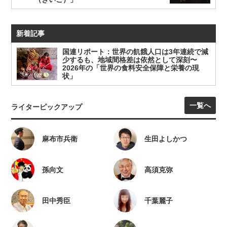
新着記事
国連リポート：世界の飢餓人口は3年連続で減
少するも、地域間格差は依然として深刻〜
2026年の「世界の食料安全保障と栄養の現
状」
一覧へ
ライターピックアップ
麻布市兵衛
生田よしかつ
孫向文
高須克弥
田中秀臣
千葉麗子