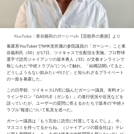
YouTube：東谷義和のガーシーch【芸能界の裏側】より
暴露系YouTuberでNHK党所属の参院議員の「ガーシー」こと東
谷義和氏（50）が17日、ツイキャスで生配信を実施。プロ野球
選手で読売ジャイアンツの坂本勇人（33）が文春オンラインで
報じられた“中絶トラブル”について触れ、「結構話聞いてると、
どうしようもない奴みたいやけど」と知られざるプライベート
の一面を暴露した。
この日早朝、ツイキャスLIVEに臨んだガーシー議員。有料オン
ラインサロン『GASYLE（ガシる）』の進行状況や近況などを
語っていたが、ユーザーの質問に答えるかたちで坂本の“中絶ト
ラブル”報道について私見を述べた。
ガーシー議員は「もう完全に読売に忖度してるんでしょ。今、
マスコミを持ってるからね。（ジャイアンツの親会社は）テレ
ビ局も新聞紙も」と、まずは坂本の女性問題を報じないテレビ