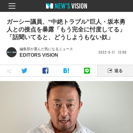
ガーシー議員、“中絶トラブル”巨人・坂本勇
人との接点を暴露「もう完全に忖度してる」
「話聞いてると、どうしようもない奴」
編集部が選んだ気になるニュース
2022
9
17
12
00
EDITORS VISION
送る