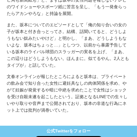
のワイドショーやスポーツ紙に苦言を呈し、「もう一発食らっ
たらアカンやろな」と持論を展開。
また、坂本についてのエピソードとして「俺の知り合いの女の
子が坂本と付き合っとってさ。結構、話聞いてると、どうしよ
うもない奴みたいやけど」と明かし、「まあ、どうしようもな
いよな、坂本はちょっと…」としつつ、以前から暴露予告して
いる坂本のライバル球団のスラッガーの実名を上げ、「まあ、
この辺りはどうしようもない。ほんまに。似てるやん。2人とも
タイプが」と話していた。
文春オンラインが報じたところによると坂本は、プライベート
の飲み会で知り合った女性に避妊具なしの肉体関係を求め、や
がて妊娠が発覚するや暗に中絶を求めたことで女性はショック
を受け自殺未遂を起こしたという。証拠となるLINEでの生々し
いやり取りや音声まで公開されており、坂本の非道な行為にネ
ット上では批判が渦巻いていた。
公式Twitterをフォロー