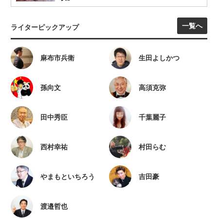
一覧へ
ライターピックアップ
麻布市兵衛
生田よしかつ
孫向文
高須克弥
田中秀臣
千葉麗子
西村幸祐
村田らむ
やまもといちろう
吉田豪
渡邉哲也