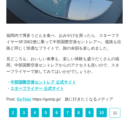
福岡内で博多うどんを食べ、おみやげを買ったら、スターフラ
イヤーSFJ062便に乗って中部国際空港セントレアへ。復路も往
路と同じく快適なフライトで、旅の余韻を楽しめました。
見どころも、おいしい食事も、楽しい体験も盛りだくさんの福
岡。中部国際空港セントレアからのアクセスも良いので、スタ
ーフライヤーで旅してみてはいかがでしょうか。
・
中部国際空港セントレア 公式サイト
・
スターフライヤー 公式サイト
Post:
GoTrip!
https://gotrip.jp/ 旅に行きたくなるメディア
2
3
4
5
6
7
8
9
10
11