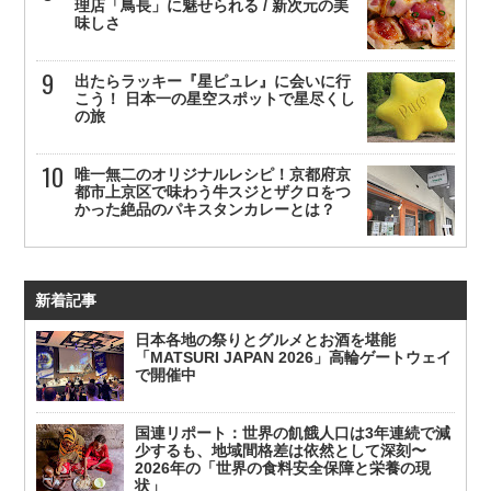
理店「鳥長」に魅せられる / 新次元の美
味しさ
出たらラッキー『星ピュレ』に会いに行
こう！ 日本一の星空スポットで星尽くし
の旅
唯一無二のオリジナルレシピ！京都府京
都市上京区で味わう牛スジとザクロをつ
かった絶品のパキスタンカレーとは？
新着記事
日本各地の祭りとグルメとお酒を堪能
「MATSURI JAPAN 2026」高輪ゲートウェイ
で開催中
国連リポート：世界の飢餓人口は3年連続で減
少するも、地域間格差は依然として深刻〜
2026年の「世界の食料安全保障と栄養の現
状」