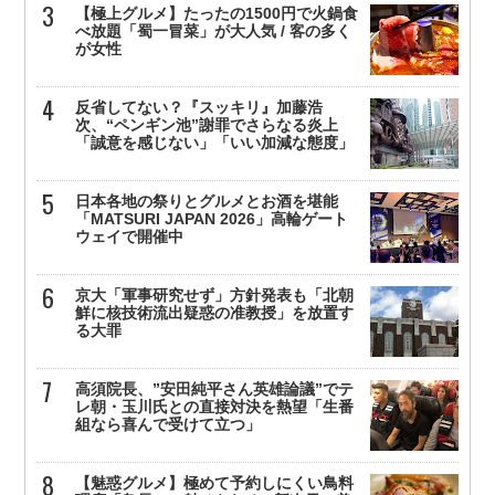
【極上グルメ】たったの1500円で火鍋食
べ放題「蜀一冒菜」が大人気 / 客の多く
が女性
反省してない？『スッキリ』加藤浩
次、“ペンギン池”謝罪でさらなる炎上
「誠意を感じない」「いい加減な態度」
日本各地の祭りとグルメとお酒を堪能
「MATSURI JAPAN 2026」高輪ゲート
ウェイで開催中
京大「軍事研究せず」方針発表も「北朝
鮮に核技術流出疑惑の准教授」を放置す
る大罪
高須院長、”安田純平さん英雄論議”でテ
レ朝・玉川氏との直接対決を熱望「生番
組なら喜んで受けて立つ」
【魅惑グルメ】極めて予約しにくい鳥料