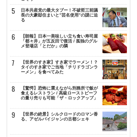
日本共産党の最大タブー！不破哲三前議
長の大豪邸住まいと”芸名使用”の謎に迫
る
【朗報】日本一美味しい立ち食い寿司屋
「都々井」が五反田で復活 / 孤独のグル
メ登場店「とだか」の隣
【世界のすき家】すき家でラーメン！？
タイのすき家でご当地「チリドラゴンラ
ーメン」を食べてみた
【驚愕】恐怖に震えながら刑務所で飯が
食えるレストラン / 高級ローストビーフ
の量り売りも可能「ザ・ロックアップ」
【世界の絶景】シルクロードのロマン香
る、アゼルバイジャンの古都シェキ