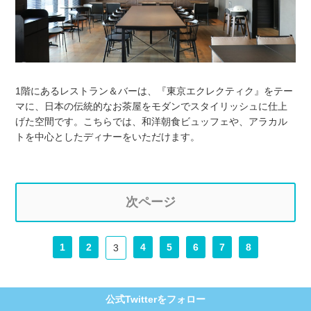
1階にあるレストラン＆バーは、『東京エクレクティク』をテー
マに、日本の伝統的なお茶屋をモダンでスタイリッシュに仕上
げた空間です。こちらでは、和洋朝食ビュッフェや、アラカル
トを中心としたディナーをいただけます。
次ページ
1
2
4
5
6
7
8
3
公式Twitterをフォロー