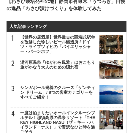
【わさび栽培発祥の地】静岡市有東木「うつろぎ」自慢
の逸品「わさび漬けづくり」を体験してみた
人気記事ランキング
【世界の居酒屋】世界最古の頭端式駅舎
を改修した珍しいビール醸造所 / ドイ
ツ・ライプツィヒの「バイエリッシャ
ー・バーンホフ」
湯河原温泉「ゆがわら風雅」はおこもり
旅がかなう大人のための隠れ宿
シンガポール発着のクルーズ「ゲンティ
ン ドリーム」/ 8つの客室カテゴリーを
すべてご紹介！
一度は泊まりたいオールインクルーシブ
ホテル！那須高原の温泉リゾート「THE
KEY HIGHLAND NASU（ザ・キー・ハ
イランド・ナス）」で贅沢なひと時を過
ごそう