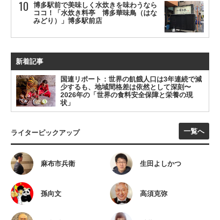
博多駅前で美味しく水炊きを味わうなら
ココ！「水炊き料亭 博多華味鳥（はな
みどり）」博多駅前店
新着記事
国連リポート：世界の飢餓人口は3年連続で減
少するも、地域間格差は依然として深刻〜
2026年の「世界の食料安全保障と栄養の現
状」
一覧へ
ライターピックアップ
麻布市兵衛
生田よしかつ
孫向文
高須克弥