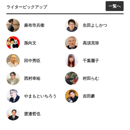
一覧へ
ライターピックアップ
麻布市兵衛
生田よしかつ
孫向文
高須克弥
田中秀臣
千葉麗子
西村幸祐
村田らむ
やまもといちろう
吉田豪
渡邉哲也