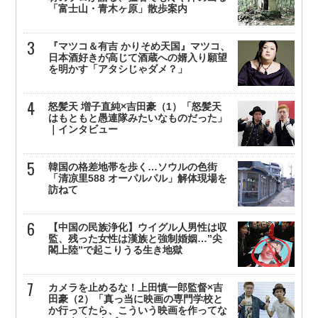
「富士山・青木ヶ原」散歩案内
『マツコ＆有吉 かりそめ天国』マツコ、
日本酒好きが高じて酒蔵への婿入り願望
を明かす「アタシじゃダメ？」
怒髪天 増子直純×吉田豪（1）「怒髪天
はもともと愚連隊みたいなものだった」
｜インタビュー
韓国の格差地帯を歩く…ソウルの色街
「清凉里588 オーパルパル」解体現場を
訪ねて
【中国の民族浄化】ウイグル人男性は収
監、残った女性は漢族と強制婚姻…”尖
閣上陸”で起こりうる生き地獄
カメラを止めるな！上田慎一郎監督×吉
田豪（2）「真っ当に映画の専門学校と
か行ってたら、こういう映画を作ってな