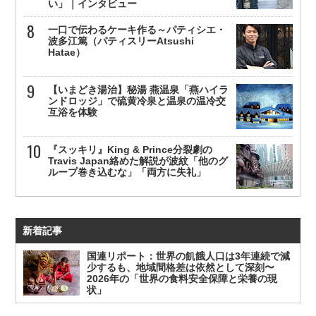
い」｜インタビュー
一口で伝わるケーキ作る～パティシエ・
波多江篤（パティスリーAtsushi
Hatae）
【いまどき湯治】秘湯 燕温泉「燕ハイラ
ンドロッジ」で硫黄冷泉と温泉の温冷交
互浴を体験
『スッキリ』King & Prince分裂劇の
Travis Japan絡めた解説が波紋「他のグ
ループ巻き込むな」「両方に失礼」
新着記事
国連リポート：世界の飢餓人口は3年連続で減
少するも、地域間格差は依然として深刻〜
2026年の「世界の食料安全保障と栄養の現
状」