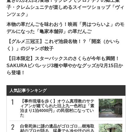
驚きのふわふわ食感！ザグレブでクロアチアの郷土菓
子・クレムシュニテが楽しめるスイーツショップ「ヴィ
ンツェク」
本物の草だんごを味わおう！映画「男はつらいよ」のモ
デルになった「亀家本舗卯」の草だんご
【グルメ三冠王】これぞ池袋名物！？「開楽（かいら
く）」のジャンボ餃子
【日本限定】スターバックスのさくらが今年も満開！
SAKURAビバレッジ3種や華やかなグッズが2月15日か
ら登場！
人気記事ランキング
【事件現場を歩く】オウム真理教のサテ
ィアンが建てられた旧上九一色村は「素
泊まり1泊4000円」の民宿村になってい
た
白骨死体に謎の遺品がゴロゴロ…樹海取
材のプロが語る、猛暑でも冷や汗の出る