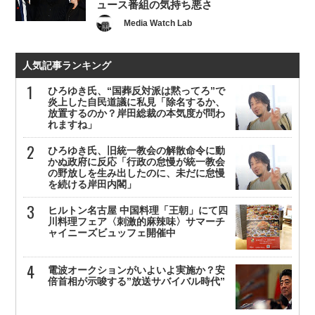
ュース番組の気持ち悪さ
Media Watch Lab
人気記事ランキング
ひろゆき氏、“国葬反対派は黙ってろ”で
炎上した自民道議に私見「除名するか、
放置するのか？岸田総裁の本気度が問わ
れますね」
ひろゆき氏、旧統一教会の解散命令に動
かぬ政府に反応「行政の怠慢が統一教会
の野放しを生み出したのに、未だに怠慢
を続ける岸田内閣」
ヒルトン名古屋 中国料理「王朝」にて四
川料理フェア〈刺激的麻辣味〉サマーチ
ャイニーズビュッフェ開催中
電波オークションがいよいよ実施か？安
倍首相が示唆する”放送サバイバル時代”