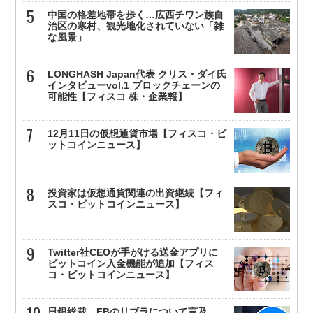
中国の格差地帯を歩く…広西チワン族自
治区の寒村、観光地化されていない「雑
な風景」
LONGHASH Japan代表 クリス・ダイ氏
インタビューvol.1 ブロックチェーンの
可能性【フィスコ 株・企業報】
12月11日の仮想通貨市場【フィスコ・ビ
ットコインニュース】
投資家は仮想通貨関連の出資継続【フィ
スコ・ビットコインニュース】
Twitter社CEOが手がける送金アプリに
ビットコイン入金機能が追加【フィス
コ・ビットコインニュース】
日銀総裁、FBのリブラについて言及