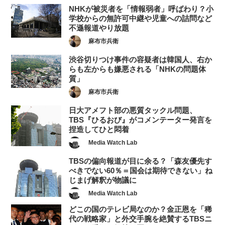
NHKが被災者を「情報弱者」呼ばわり？小
学校からの無許可中継や児童への詰問など
不遜報道やり放題
麻布市兵衛
渋谷切りつけ事件の容疑者は韓国人、右か
らも左からも嫌悪される「NHKの問題体
質」
麻布市兵衛
日大アメフト部の悪質タックル問題、
TBS『ひるおび』がコメンテーター発言を
捏造してひと悶着
Media Watch Lab
TBSの偏向報道が目に余る？「森友優先す
べきでない60％＝国会は期待できない」ね
じまげ解釈が物議に
Media Watch Lab
どこの国のテレビ局なのか？金正恩を「稀
代の戦略家」と外交手腕を絶賛するTBSニ