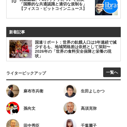
「国際的な共通認識と適切な規制を」
【フィスコ・ビットコインニュース】
新着記事
国連リポート：世界の飢餓人口は3年連続で減
少するも、地域間格差は依然として深刻〜
2026年の「世界の食料安全保障と栄養の現
状」
一覧へ
ライターピックアップ
麻布市兵衛
生田よしかつ
孫向文
高須克弥
田中秀臣
千葉麗子