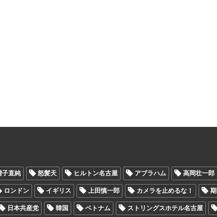
増子直純
怒髪天
ヒルトン名古屋
アブラハム
高岡壮一郎
ロンドン
イギリス
上田慎一郎
カメラを止めるな！
期
日本共産党
韓国
ベトナム
ストリングスホテル名古屋