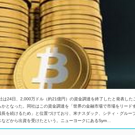
io社は24日、2,000万ドル（約21億円）の資金調達を終了したと発表した
らかとなった。同社はこの資金調達を「世界の金融市場で市場をリード
成長を続けるため」と位置づけており、米ナスダック、シティ・グルー
などから出資を受けたという。ニューヨークにあるSym…