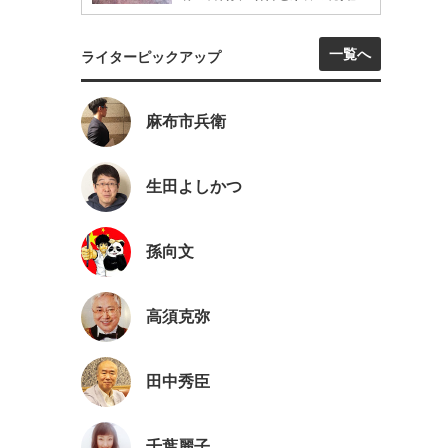
一覧へ
ライターピックアップ
麻布市兵衛
生田よしかつ
孫向文
高須克弥
田中秀臣
千葉麗子