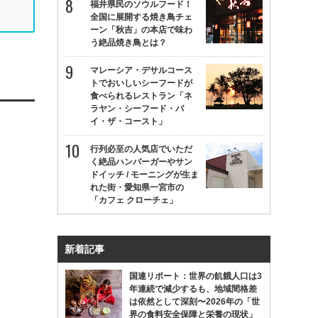
福井県民のソウルフード！
全国に展開する焼き鳥チェ
ーン「秋吉」の本店で味わ
う絶品焼き鳥とは？
マレーシア・デサルコース
トでおいしいシーフードが
食べられるレストラン「ネ
ラヤン・シーフード・バ
イ・ザ・コースト」
行列必至の人気店でいただ
く絶品ハンバーガーやサン
ドイッチ / モーニングが生ま
れた街・愛知県一宮市の
「カフェ クローチェ」
新着記事
国連リポート：世界の飢餓人口は3
年連続で減少するも、地域間格差
は依然として深刻〜2026年の「世
界の食料安全保障と栄養の現状」