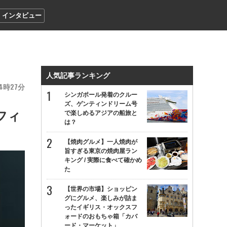
インタビュー
人気記事ランキング
4
27
シンガポール発着のクルー
ズ、ゲンティンドリーム号
フィ
で楽しめるアジアの船旅と
は？
【焼肉グルメ】一人焼肉が
旨すぎる東京の焼肉屋ラン
キング / 実際に食べて確かめ
た
【世界の市場】ショッピン
グにグルメ、楽しみが詰ま
ったイギリス・オックスフ
ォードのおもちゃ箱「カバ
ード・マーケット」