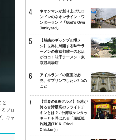
ネオンマンが創り上げたロ
ンドンのネオンサイン・ワ
ンダーランド「God’s Own
Junkyard」
【魅惑のギャンブル場メ
シ】世界に展開する味千ラ
ーメンの東京都唯一のお店
がココ！味千ラーメン・東
京競馬場店
アイルランドの至宝は必
見、ダブリンでしたい7つの
こと
【世界のB級グルメ】台湾が
こと
誇る台湾最高のフライドチ
するブロ
キンとは？ / 台湾版ケンタッ
プ、ギャ
キーとも呼ばれる「頂呱呱
炸雞店(T.K.K. Fried
Chicken)」