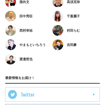
孫向文
高須克弥
田中秀臣
千葉麗子
西村幸祐
村田らむ
やまもといちろう
吉田豪
渡邉哲也
最新情報をお届け！
Twitter