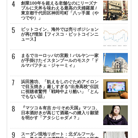
創業100年を超える老舗なのにリーズナ
ブルに天丼を味わえる最高の天婦羅屋 /
東京都千代田区神田司町「八ッ手屋（や
つでや）」
ビットコイン、海外では売りポジション
が再び増加【フィスコ・ビットコインニ
ュース】
まるでヨーロッパの宮殿！バルヤン一家
が手掛けたイスタンブールのモスク「ド
ルマバフチェ・ジャーミィ」
浜田雅功、「飢えをしのぐためアイロン
で目玉焼き」厳しすぎる“出身高校”伝説
に視聴者驚愕「戦時中より酷い」「とん
でもない話」
『マツコ＆有吉 かりそめ天国』マツコ、
日本酒好きが高じて酒蔵への婿入り願望
を明かす「アタシじゃダメ？」
スーダン現地リポート：北ダルフール