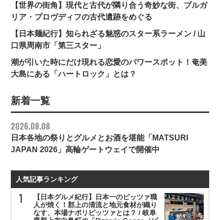
【世界の街角】現代と古代が隣り合う奇妙な街、ブルガ
リア・プロヴディフの古代遺跡をめぐる
【日本麺紀行】知られざる魅惑のスター系ラーメン / 山
口県周南市「第三スター」
潮が引いた時にだけ現れる恋愛のパワースポット！奄美
大島にある「ハートロック」とは？
新着一覧
2026.08.08
日本各地の祭りとグルメとお酒を堪能「MATSURI
JAPAN 2026」高輪ゲートウェイで開催中
人気記事ランキング
【日本グルメ紀行】日本一のピッツァ職
人が焼く！郡上の清流と地元食材が織り
なす、本場ナポリピッツァとは？ / 岐阜