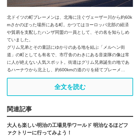
北ドイツの町ブレーメンは、北海に注ぐヴェーザー川から約60k
mさかのぼった場所にある町。かつてはヨーロッパ北部の経済
や貿易を支配したハンザ同盟の一員として、その名を知らしめ
ていました。
グリム兄弟とその童話にゆかりのある地を結ぶ「メルヘン街
道」の町としても有名で、市庁舎のわきにある音楽隊の像は常
に人が絶えない人気スポット。街道はグリム兄弟誕生の地であ
るハーナウから北上し、約600kmの道のりを経てブレーメ…
全文を読む
関連記事
大人も楽しい明治の工場見学ワールド 明治なるほどフ
ァクトリーに行ってみよう！