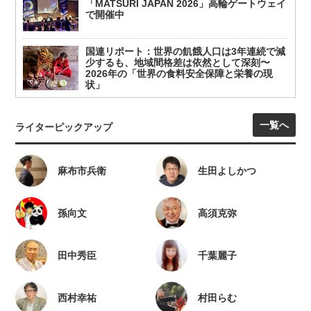
「MATSURI JAPAN 2026」高輪ゲートウェイ
で開催中
国連リポート：世界の飢餓人口は3年連続で減
少するも、地域間格差は依然として深刻〜
2026年の「世界の食料安全保障と栄養の現
状」
一覧へ
ライターピックアップ
麻布市兵衛
生田よしかつ
孫向文
高須克弥
田中秀臣
千葉麗子
西村幸祐
村田らむ