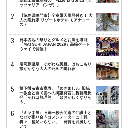
県郡上市白鳥町の「Pizzeria Gonza（ピ
ッツェリア ゴンザ）」
【徳島県鳴門市】全室露天風呂付き！ 大
人の隠れ家 リゾートホテル モアナコー
スト
日本各地の祭りとグルメとお酒を堪能
「MATSURI JAPAN 2026」高輪ゲート
ウェイで開催中
湯河原温泉「ゆがわら風雅」はおこもり
旅がかなう大人のための隠れ宿
橋下徹＆古市憲寿、『めざまし8』旧統
一教会と自民党への擁護発言に視聴者反
発「それは無理筋」「頭おかしくなりそ
う」
『ミヤネ屋』旧統一教会問題の弁護士と
なぜか張り合うコメンテーターに非難
轟々「補足いらない」「発言を邪魔しな
いで」