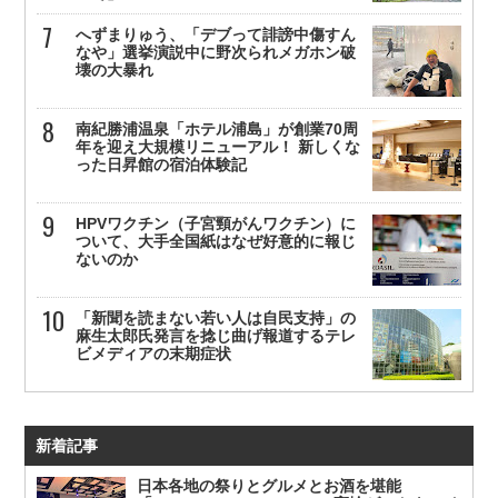
へずまりゅう、「デブって誹謗中傷すん
なや」選挙演説中に野次られメガホン破
壊の大暴れ
南紀勝浦温泉「ホテル浦島」が創業70周
年を迎え大規模リニューアル！ 新しくな
った日昇館の宿泊体験記
HPVワクチン（子宮頸がんワクチン）に
ついて、大手全国紙はなぜ好意的に報じ
ないのか
「新聞を読まない若い人は自民支持」の
麻生太郎氏発言を捻じ曲げ報道するテレ
ビメディアの末期症状
新着記事
日本各地の祭りとグルメとお酒を堪能