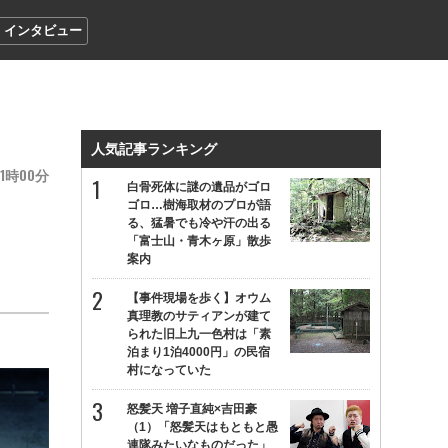
インタビュー
人気記事ランキング
1
00
白骨死体に謎の遺品がゴロ
ゴロ…樹海取材のプロが語
る、猛暑でも冷や汗の出る
「富士山・青木ヶ原」散歩
案内
【事件現場を歩く】オウム
真理教のサティアンが建て
られた旧上九一色村は「素
泊まり1泊4000円」の民宿
村になっていた
怒髪天 増子直純×吉田豪
（1）「怒髪天はもともと愚
連隊みたいなものだった」