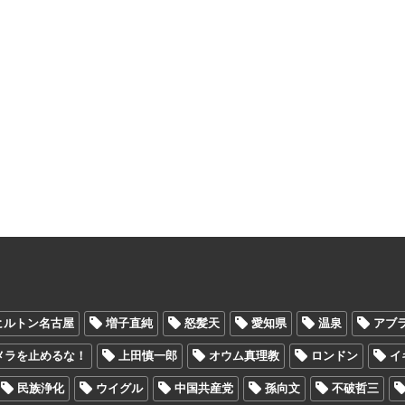
ヒルトン名古屋
増子直純
怒髪天
愛知県
温泉
アブ
メラを止めるな！
上田慎一郎
オウム真理教
ロンドン
イ
民族浄化
ウイグル
中国共産党
孫向文
不破哲三