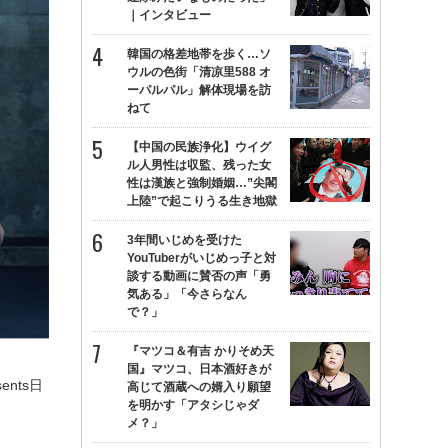
｜インタビュー
韓国の格差地帯を歩く…ソ
ウルの色街「清凉里588 オ
ーパルパル」解体現場を訪
ねて
【中国の民族浄化】ウイグ
ル人男性は収監、残った女
性は漢族と強制婚姻…”尖閣
上陸”で起こりうる生き地獄
3年間いじめを受けた
YouTuberがいじめっ子と対
談する動画に賛否の声「勇
気ある」「今さらなん
で？」
『マツコ＆有吉 かりそめ天
国』マツコ、日本酒好きが
nts日
高じて酒蔵への婿入り願望
を明かす「アタシじゃダ
メ？」