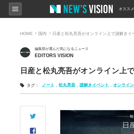
オスス
HOME
国内
日産と松丸亮吾がオンライン上で謎解きイ
編集部が選んだ気になるニュース
EDITORS VISION
日産と松丸亮吾がオンライン上
ノート
,
松丸亮吾
,
謎解きイベント
,
オンライ
タグ：