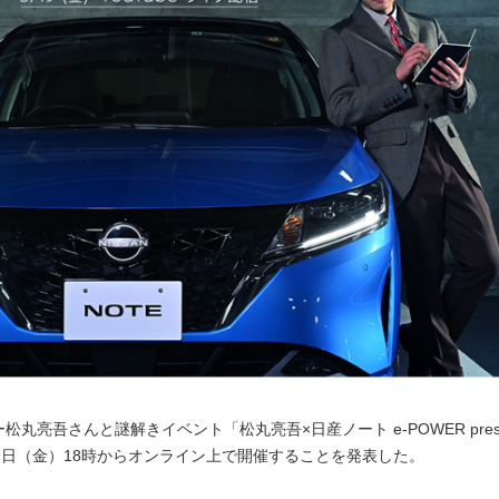
亮吾さんと謎解きイベント「松丸亮吾×日産ノート e-POWER prese
9日（金）18時からオンライン上で開催することを発表した。