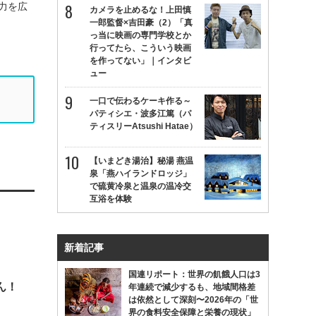
力を広
カメラを止めるな！上田慎
一郎監督×吉田豪（2）「真
っ当に映画の専門学校とか
行ってたら、こういう映画
を作ってない」｜インタビ
ュー
一口で伝わるケーキ作る～
パティシエ・波多江篤（パ
ティスリーAtsushi Hatae）
【いまどき湯治】秘湯 燕温
泉「燕ハイランドロッジ」
で硫黄冷泉と温泉の温冷交
互浴を体験
？
新着記事
国連リポート：世界の飢餓人口は3
ん！
年連続で減少するも、地域間格差
は依然として深刻〜2026年の「世
界の食料安全保障と栄養の現状」