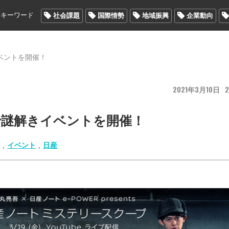
メキーワード
社会課題
国際情勢
地域振興
企業動向
ベントを開催！
2021
3
10
2
で謎解きイベントを開催！
ン
,
イベント
,
日産