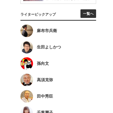
一覧へ
ライターピックアップ
麻布市兵衛
生田よしかつ
孫向文
高須克弥
田中秀臣
千葉麗子