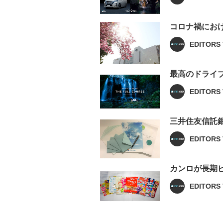
コロナ禍にお
EDITORS 
最高のドライブ
EDITORS 
三井住友信託
EDITORS 
カンロが長期ビジ
EDITORS 