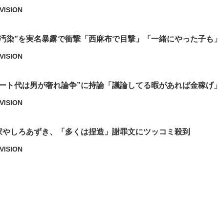
VISION
物汚染”を実名暴露で衝撃「西麻布で目撃」「一緒にやった子も
VISION
デート代は男が奢れ論争”に持論「議論してる暇があれば金稼げ
VISION
家やしろあずき、「多くは捏造」謝罪文にツッコミ殺到
VISION