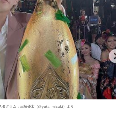
タグラム：三崎優太（@yuta_misaki）より