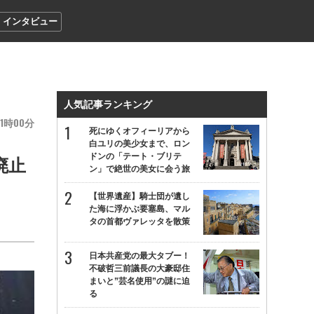
インタビュー
人気記事ランキング
1
00
死にゆくオフィーリアから
白ユリの美少女まで、ロン
ドンの「テート・ブリテ
廃止
ン」で絶世の美女に会う旅
【世界遺産】騎士団が遺し
た海に浮かぶ要塞島、マル
タの首都ヴァレッタを散策
日本共産党の最大タブー！
不破哲三前議長の大豪邸住
まいと”芸名使用”の謎に迫
る