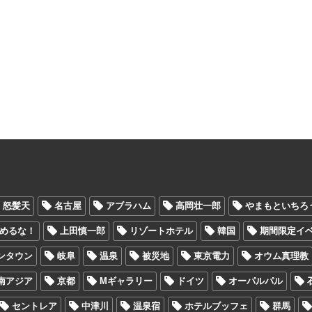
怒髪天
名古屋
アブラハム
高岡壮一郎
やまもといちろ
めるな！
上田慎一郎
リゾートホテル
韓国
期間限定イ
ンタウン
岐阜
温泉
被災地
東京電力
オウム真理教
南アジア
京都
Mギャラリー
ドイツ
オーパルパル
セントレア
中津川
温泉宿
ホテルブッフェ
群馬