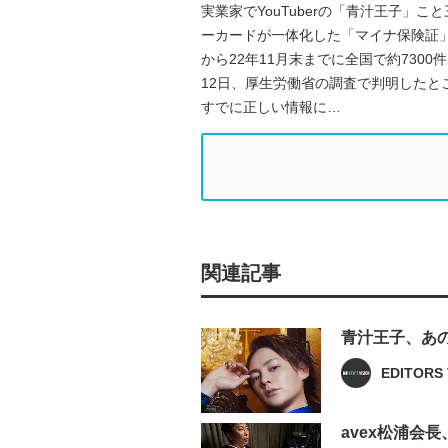
実業家でYouTuberの「青汁王子」
ーカードが一体化した「マイナ保険証」
から22年11月末までに全国で約730
12日、厚生労働省の調査で判明したと
すでに正しい情報に…
関連記事
青汁王子、あ
EDITORS 
avex松浦会