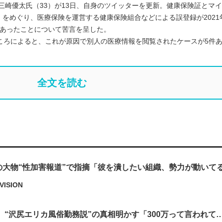
こと三崎優太氏（33）が13日、自身のツイッターを更新。健康保険証とマ
をめぐり、医療保険を運営する健康保険組合などによる誤登録が2021年
0件あったことについて苦言を呈した。
ころによると、これが原因で別人の医療情報を閲覧されたケースが5件
全文を読む
の大物“性加害報道”で指摘「彼を潰したい組織、勢力が動いて
VISION
長、“沢尻エリカ風俗勤務説”の真相明かす「300万って言われて