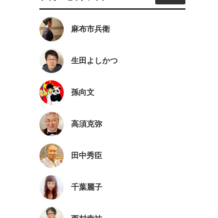
麻布市兵衛
」
生田よしかつ
」
孫向文
高須克弥
田中秀臣
千葉麗子