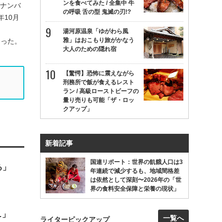
ンを食べてみた / 全集中 牛
イナンバ
の呼吸 舌の型 鬼滅の刃!?
10月
湯河原温泉「ゆがわら風
雅」はおこもり旅がかなう
あった。
大人のための隠れ宿
【驚愕】恐怖に震えながら
刑務所で飯が食えるレスト
ラン / 高級ローストビーフの
量り売りも可能「ザ・ロッ
クアップ」
新着記事
国連リポート：世界の飢餓人口は3
る」
年連続で減少するも、地域間格差
は依然として深刻〜2026年の「世
界の食料安全保障と栄養の現状」
…」
一覧へ
ライターピックアップ