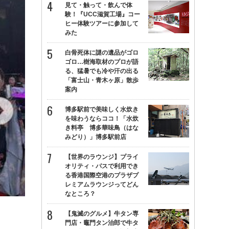
見て・触って・飲んで体
験！『UCC滋賀工場』コー
ヒー体験ツアーに参加して
みた
白骨死体に謎の遺品がゴロ
ゴロ…樹海取材のプロが語
る、猛暑でも冷や汗の出る
「富士山・青木ヶ原」散歩
案内
博多駅前で美味しく水炊き
を味わうならココ！「水炊
き料亭 博多華味鳥（はな
みどり）」博多駅前店
【世界のラウンジ】プライ
オリティ・パスで利用でき
る香港国際空港のプラザプ
レミアムラウンジってどん
なところ？
【鬼滅のグルメ】牛タン専
門店・竈門タン治郎で牛タ