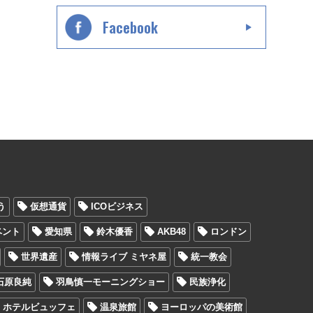
Facebook
う
仮想通貨
ICOビジネス
ベント
愛知県
鈴木優香
AKB48
ロンドン
世界遺産
情報ライブ ミヤネ屋
統一教会
石原良純
羽鳥慎一モーニングショー
民族浄化
ホテルビュッフェ
温泉旅館
ヨーロッパの美術館