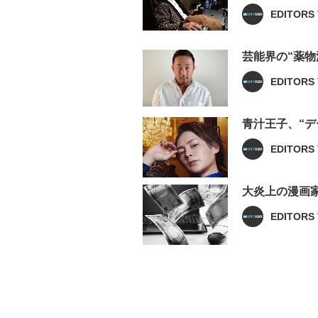
EDITORS 
芸能界の“薬
EDITORS 
青汁王子、“
EDITORS 
大炎上の漫画
EDITORS 