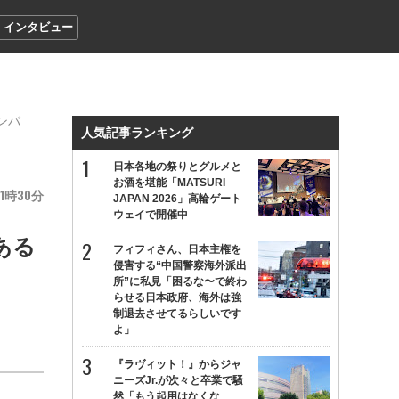
インタビュー
ンパ
人気記事ランキング
日本各地の祭りとグルメと
お酒を堪能「MATSURI
1
30
JAPAN 2026」高輪ゲート
ウェイで開催中
ある
フィフィさん、日本主権を
侵害する“中国警察海外派出
所”に私見「困るな〜で終わ
らせる日本政府、海外は強
制退去させてるらしいです
よ」
『ラヴィット！』からジャ
ニーズJr.が次々と卒業で騒
然「もう起用はなくな