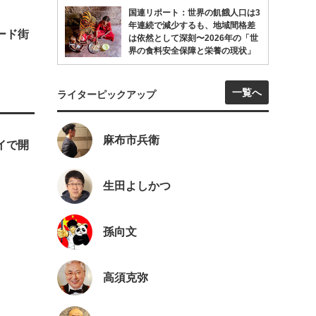
国連リポート：世界の飢餓人口は3
年連続で減少するも、地域間格差
ード街
は依然として深刻〜2026年の「世
界の食料安全保障と栄養の現状」
一覧へ
ライターピックアップ
麻布市兵衛
ェイで開
生田よしかつ
孫向文
高須克弥