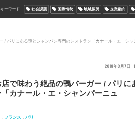
メキーワード
社会課題
国際情勢
地域振興
企業動向
 / パリにある鴨とシャンパン専門のレストラン「カナール・エ・シャ
2018
3
7
1
店で味わう絶品の鴨バーガー / パリに
ン「カナール・エ・シャンパーニュ
ュ
,
フランス
,
パリ