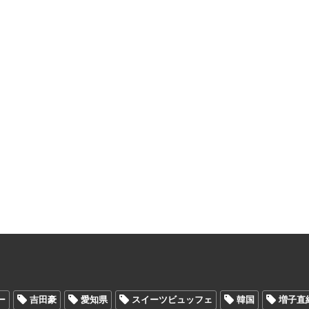
ー
吉田豪
愛知県
スイーツビュッフェ
韓国
増子直