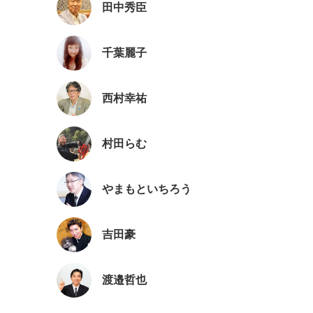
田中秀臣
千葉麗子
西村幸祐
村田らむ
やまもといちろう
吉田豪
渡邉哲也