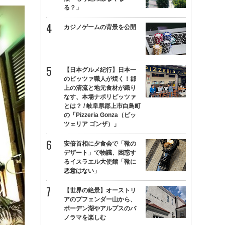
る？」
カジノゲームの背景を公開
【日本グルメ紀行】日本一
のピッツァ職人が焼く！郡
上の清流と地元食材が織り
なす、本場ナポリピッツァ
とは？ / 岐阜県郡上市白鳥町
の「Pizzeria Gonza（ピッ
ツェリア ゴンザ）」
安倍首相に夕食会で「靴の
デザート」で物議、困惑す
るイスラエル大使館「靴に
悪意はない」
【世界の絶景】オーストリ
アのプフェンダー山から、
ボーデン湖やアルプスのパ
ノラマを楽しむ