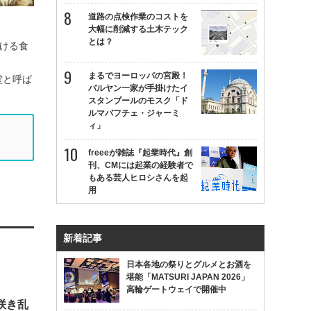
道路の点検作業のコストを
大幅に削減する土木テック
とは？
ける食
まるでヨーロッパの宮殿！
堂と呼ば
バルヤン一家が手掛けたイ
スタンブールのモスク「ド
ルマバフチェ・ジャーミ
ィ」
freeeが雑誌『起業時代』創
刊、CMには起業の経験者で
もある芸人ヒロシさんを起
用
新着記事
日本各地の祭りとグルメとお酒を
堪能「MATSURI JAPAN 2026」
高輪ゲートウェイで開催中
咲き乱