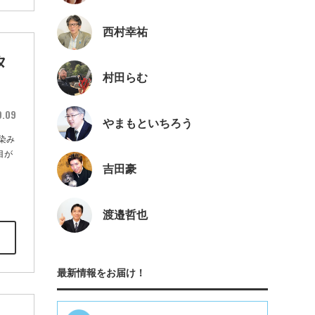
西村幸祐
タ
村田らむ
9.09
やまもといちろう
染み
目が
吉田豪
渡邉哲也
最新情報をお届け！