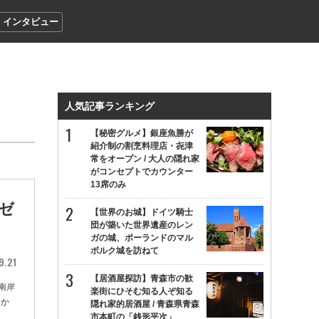
インタビュー
人気記事ランキング
【秘密グルメ】銀座魚勝が
紹介制の割烹料理店・㐂津
常をオープン / 大人の隠れ家
がコンセプトでカウンター
13席のみ
ゼ
【世界のお城】ドイツ騎士
団が築いた世界遺産のレン
ガの城、ポーランドのマル
ボルク城を訪ねて
9.21
【居酒屋探訪】青森市の歓
南岸
楽街にひそむ知る人ぞ知る
てか
隠れ家的居酒屋 / 青森県青森
市本町の「銭形平次」