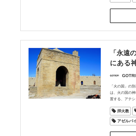
「永遠
にある
GOTRI
「火の国」の別
は、火の国の神
置する、アテシ
拝火教
アゼルバ