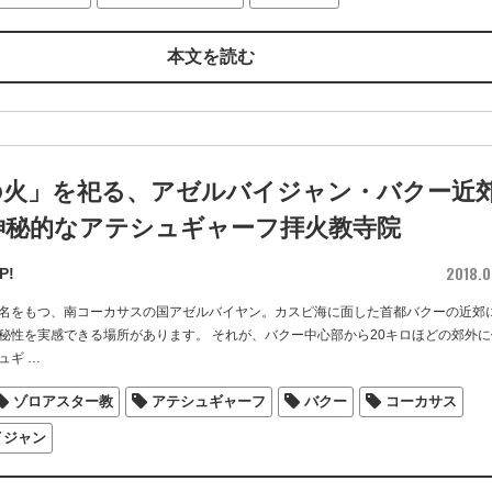
本文を読む
の火」を祀る、アゼルバイジャン・バクー近
神秘的なアテシュギャーフ拝火教寺院
2018.0
P!
名をもつ、南コーカサスの国アゼルバイヤン。カスピ海に面した首都バクーの近郊
秘性を実感できる場所があります。 それが、バクー中心部から20キロほどの郊外に
ュギ
…
ゾロアスター教
アテシュギャーフ
バクー
コーカサス
イジャン