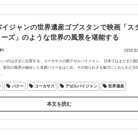
バイジャンの世界遺産ゴブスタンで映画「ス
ォーズ」のような世界の風景を堪能する
2018.0
P!
ッパのはざまに位置する、コーカサスの国アゼルバイジャン。 日本ではまだまだ馴
、新旧の風景が融合した首都バクーをはじめ、その知られざる魅力にじわじわと注
…
ン
バクー
コーカサス
アゼルバイジャン
世界遺産
本文を読む