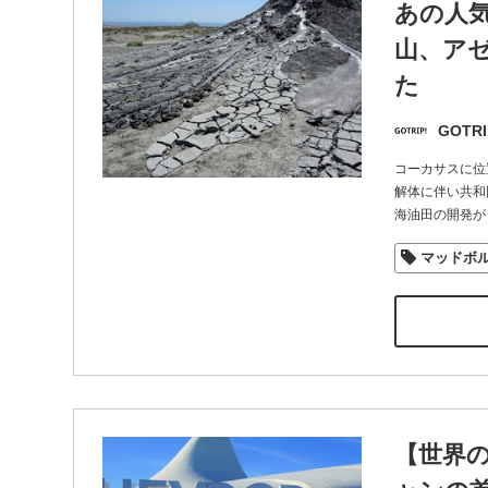
あの人
山、ア
た
GOTRI
コーカサスに位
解体に伴い共和
海油田の開発が
マッドボ
【世界