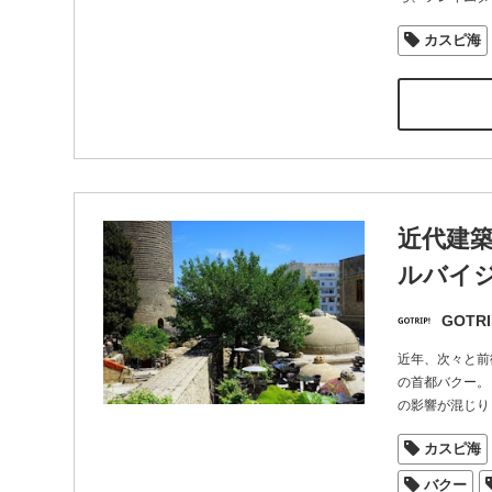
カスピ海
近代建
ルバイ
GOTRI
近年、次々と前
の首都バクー。
の影響が混じり
カスピ海
バクー