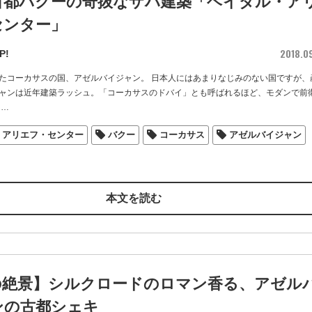
首都バクーの奇抜なザハ建築「ヘイダル・ア
センター」
2018.0
P!
たコーカサスの国、アゼルバイジャン。 日本人にはあまりなじみのない国ですが、
ャンは近年建築ラッシュ。「コーカサスのドバイ」とも呼ばれるほど、モダンで前
…
・アリエフ・センター
バクー
コーカサス
アゼルバイジャン
本文を読む
の絶景】シルクロードのロマン香る、アゼル
ンの古都シェキ