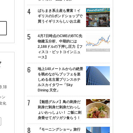
ばらまき系土産も豊富！イ
ギリスの1ポンドショップで
買うイギリスらしいお土産
4月7日時点のCMEのBTC先
物建玉分析、中期的には
2,188ドルの下押し圧力【フ
ィスコ・ビットコインニュ
ース】
ゼ
地上140メートルからの絶景
を眺めながらブッフェを楽
しめる名古屋プリンスホテ
ルスカイタワー「Sky
9.18
Dining 天空」
ャン
【魅惑グルメ】鳥の刺身だ
文化
刺身だ刺身だ刺身だわっし
ょいわっしょい！ ご飯に刺
身乗せてガツガツ食らう！
『モーニングショー』旅行