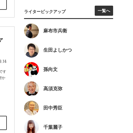
一覧へ
ライターピックアップ
麻布市兵衛
ャ
生田よしかつ
9.14
孫向文
です
密か
高須克弥
田中秀臣
千葉麗子