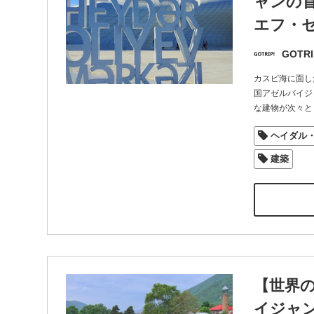
ャンの
エフ・
GOTRI
カスピ海に面し
国アゼルバイジ
な建物が次々と
ヘイダル
建築
【世界
イジャ