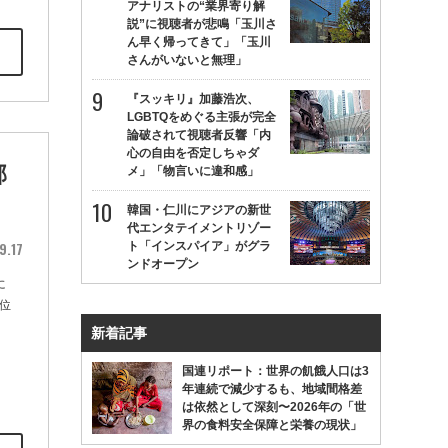
アナリストの“業界寄り解
説”に視聴者が悲鳴「玉川さ
ん早く帰ってきて」「玉川
さんがいないと無理」
『スッキリ』加藤浩次、
LGBTQをめぐる主張が完全
論破されて視聴者反響「内
心の自由を否定しちゃダ
郊
メ」「物言いに違和感」
韓国・仁川にアジアの新世
代エンタテイメントリゾー
9.17
ト「インスパイア」がグラ
ンドオープン
に
位
新着記事
国連リポート：世界の飢餓人口は3
年連続で減少するも、地域間格差
は依然として深刻〜2026年の「世
界の食料安全保障と栄養の現状」