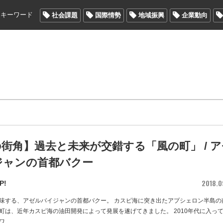
メキーワード
社会課題
国際情勢
地域振興
企業動向
街角】過去と未来が交錯する「風の町」 / ア
ジャンの首都バクー
2018.0
P!
味する、アゼルバイジャンの首都バクー。 カスピ海に突き出たアプシェロン半島の
町は、近年カスピ海の油田開発によって発展を遂げてきました。 2010年代に入っ
ワ
…