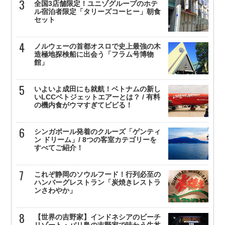
全国3店舗限定！ユニゾグループのホテ
ル宿泊者限定「タリーズコーヒー」朝食
セット
ノルウェーの首都オスロで史上最強の木
造極地探検船に出会う「フラム号博物
館」
いよいよ成田にも就航！ベトナムの新し
いLCCベトジェットエアーとは？ / 有料
の機内食がウマすぎてビビる！
シンガポール発着のクルーズ「ゲンティ
ン ドリーム」/ 8つの客室カテゴリーを
すべてご紹介！
これぞ静岡のソウルフード！行列必至の
ハンバーグレストラン「炭焼きレストラ
ンさわやか」
【世界の吉野家】インドネシアのビーチ
リゾート・バリ島の吉野家で味わう牛丼