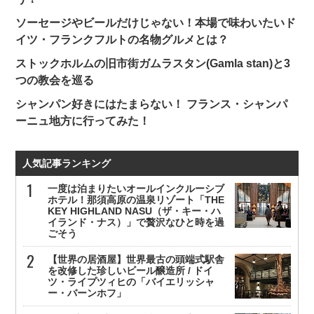
ソーセージやビールだけじゃない！本場で味わいたいド
イツ・フランクフルトの名物グルメとは？
ストックホルムの旧市街ガムラスタン(Gamla stan)と3
つの教会を巡る
シャンパン好きにはたまらない！ フランス・シャンパ
ーニュ地方に行ってみた！
人気記事ランキング
一度は泊まりたいオールインクルーシブ
ホテル！那須高原の温泉リゾート「THE
KEY HIGHLAND NASU（ザ・キー・ハ
イランド・ナス）」で贅沢なひと時を過
ごそう
【世界の居酒屋】世界最古の頭端式駅舎
を改修した珍しいビール醸造所 / ドイ
ツ・ライプツィヒの「バイエリッシャ
ー・バーンホフ」