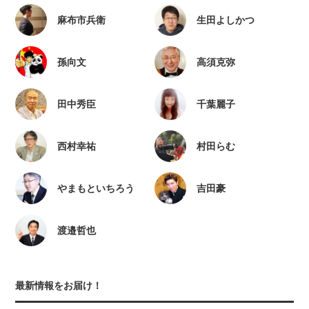
麻布市兵衛
生田よしかつ
孫向文
高須克弥
田中秀臣
千葉麗子
西村幸祐
村田らむ
やまもといちろう
吉田豪
渡邉哲也
最新情報をお届け！