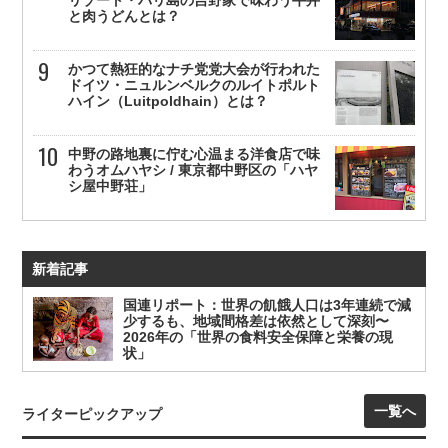
と肉うどんとは？
かつて熱狂的なナチ党党大会が行われた
ドイツ・ニュルンベルクのルイトポルト
ハイン（Luitpoldhain）とは？
中野の路地裏に佇む心温まる洋食店で味
わうオムハヤシ / 東京都中野区の「ハヤ
シ屋中野荘」
新着記事
国連リポート：世界の飢餓人口は3年連続で減
少するも、地域間格差は依然として深刻〜
2026年の「世界の食料安全保障と栄養の現
状」
一覧へ
ライターピックアップ