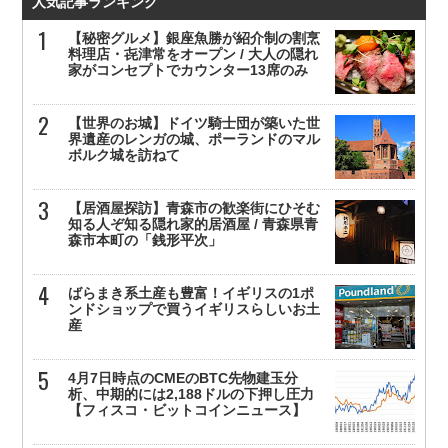
人気記事ランキング
【秘密グルメ】銀座魚勝が紹介制の割烹
料理店・㐂津常をオープン / 大人の隠れ
家がコンセプトでカウンター13席のみ
【世界のお城】ドイツ騎士団が築いた世
界遺産のレンガの城、ポーランドのマル
ボルク城を訪ねて
【居酒屋探訪】青森市の歓楽街にひそむ
知る人ぞ知る隠れ家的居酒屋 / 青森県青
森市本町の「銭形平次」
ばらまき系土産も豊富！イギリスの1ポ
ンドショップで買うイギリスらしいお土
産
4月7日時点のCMEのBTC先物建玉分
析、中期的には2,188ドルの下押し圧力
【フィスコ・ビットコインニュース】