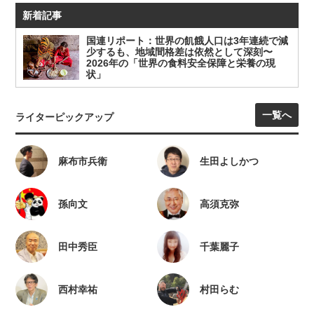
新着記事
国連リポート：世界の飢餓人口は3年連続で減
少するも、地域間格差は依然として深刻〜
2026年の「世界の食料安全保障と栄養の現
状」
一覧へ
ライターピックアップ
麻布市兵衛
生田よしかつ
孫向文
高須克弥
田中秀臣
千葉麗子
西村幸祐
村田らむ