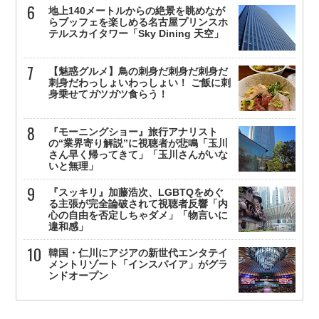
地上140メートルからの絶景を眺めなが
らブッフェを楽しめる名古屋プリンスホ
テルスカイタワー「Sky Dining 天空」
【魅惑グルメ】鳥の刺身だ刺身だ刺身だ
刺身だわっしょいわっしょい！ ご飯に刺
身乗せてガツガツ食らう！
『モーニングショー』旅行アナリスト
の“業界寄り解説”に視聴者が悲鳴「玉川
さん早く帰ってきて」「玉川さんがいな
いと無理」
『スッキリ』加藤浩次、LGBTQをめぐ
る主張が完全論破されて視聴者反響「内
心の自由を否定しちゃダメ」「物言いに
違和感」
韓国・仁川にアジアの新世代エンタテイ
メントリゾート「インスパイア」がグラ
ンドオープン