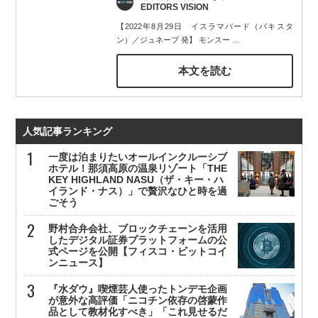
EDITORS VISION
【2022年8月29日 イスラマバード（パキスタ
ン）／ジュネーブ 発】 モンスー
…
本文を読む
人気記事ランキング
一度は泊まりたいオールインクルーシブ
ホテル！那須高原の温泉リゾート「THE
KEY HIGHLAND NASU（ザ・キー・ハ
イランド・ナス）」で贅沢なひと時を過
ごそう
野村合弁会社、ブロックチェーンを活用
したデジタル証券プラットフォームの公
式ページを公開【フィスコ・ビットコイ
ンニュース】
『水ダウ』喫煙芸人使ったトンデモ企画
が意外な高評価「ニコチン依存の啓蒙作
品として教材化すべき」「これ見せるだ