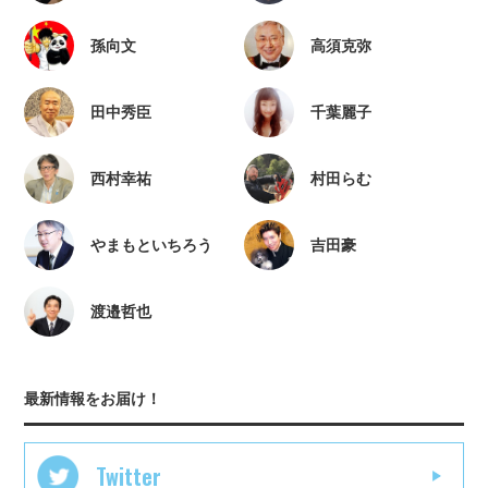
孫向文
高須克弥
田中秀臣
千葉麗子
西村幸祐
村田らむ
やまもといちろう
吉田豪
渡邉哲也
最新情報をお届け！
Twitter