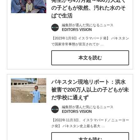
発生から4カ月超～400万人近く
の子どもが依然、汚れた水のそ
ばで生活
編集部が選んだ気になるニュース
EDITORS VISION
【2023年1月9日 イスラマバード発】 パキスタン
で国家非常事態が宣言されてか
…
本文を読む
パキスタン現地リポート：洪水
被害で200万人以上の子どもが未
だ学校に通えず
編集部が選んだ気になるニュース
EDITORS VISION
【2022年11月3日、イスラマバード／ニューヨー
ク発】 パキスタン史上最も甚大
…
本文を読む