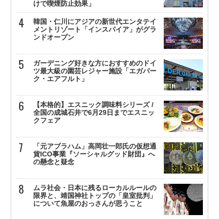
けで喫煙防止効果」
韓国・仁川にアジアの新世代エンタテイ
メントリゾート「インスパイア」がグラ
ンドオープン
ガーデニング好きな方におすすめのドイ
ツ最大級の園芸レジャー施設「エガパー
ク・エアフルト」
【本格的】エスニック調味料シリーズ /
全国の成城石井で6月29日までエスニッ
クフェア
「元アブラハム」高岡壮一郎氏の仮想通
貨ICO事業『ソーシャルグッド財団』へ
の懸念と疑念
ムラ社会・日本に残るローカルルールの
限界と、靖国神社トップの「皇室批判」
について魚屋のおっさんが思うこと