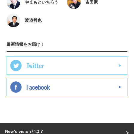
やまもといちろう
吉田豪
渡邉哲也
最新情報をお届け！
Twitter
Facebook
Newʼs visionとは？