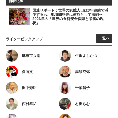
新着記事
国連リポート：世界の飢餓人口は3年連続で減
少するも、地域間格差は依然として深刻〜
2026年の「世界の食料安全保障と栄養の現
状」
一覧へ
ライターピックアップ
麻布市兵衛
生田よしかつ
孫向文
高須克弥
田中秀臣
千葉麗子
西村幸祐
村田らむ