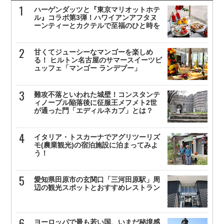
ハーゲンダッツと『東京マリオットホテ
ル』コラボ第3弾！ハワイアンアフタヌ
ーンティーとカクテルで至福のひと時を
甘くてジューシーなマンゴーを楽しめ
る！ ヒルトン名古屋のサマースイーツビ
ュッフェ「マンゴー ランデブー」
難攻不落といわれた城壁！コンスタンテ
ィノープル陥落後に征服王メフメト2世
が通った門「エディルネカプ」とは？
イタリア・トスカーナでアグリツーリズ
モ(農業観光)の宿泊施設に泊まってみよ
う！
愛知県田原市の玄関口「三河田原駅」周
辺の観光スポットとおすすめレストラン
ヨーロッパで最も若い国、いまだ秘境感