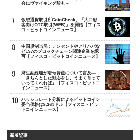
会にヴァイキング船も～
仮想通貨取引所CoinCheck、「大口顧
客向けOTC取引(WEB)」を開始【フィス
コ・ビットコインニュース】
中国規制当局：テンセントやアリババな
ど197のブロックチェーン関連企業を認
可【フィスコ・ビットコインニュース】
麻生副総理が暗号資産について言及—
「きちんとした対応をし、うまく育って
いってくれれば」【フィスコ・ビットコ
インニュース】
ハッシュレート分析によるビットコイン
妥当価格は9,361ドル【フィスコ・ビッ
トコインニュース】
新着記事