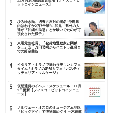
11月9日の仮想通貨市場【フィスコ・ビ
ットコインニュース】
ひろゆき氏、辺野古反対の署名“沖縄県
内はわずか2万7千筆”に私見「県外の人
達が『沖縄の民意』とか騒いでたのが可
視化された様子」
東電元副社長、「被災地運動家と関係
を…」五千万円恐喝からハニトラ疑惑ま
での紆余曲折
イタリア・ミラノで味わう美しいカフェ
タイム / ミラノの老舗カフェ「パスティ
ッチェリア・マルケージ」
仮想通貨のイベントスケジュール：11月
1日更新【フィスコ・ビットコインニュ
ース】
ノルウェー・オスロのミュージアム地区
「ビィグドイ」で博物館めぐり ～木造教