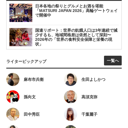
日本各地の祭りとグルメとお酒を堪能
「MATSURI JAPAN 2026」高輪ゲートウェイ
で開催中
国連リポート：世界の飢餓人口は3年連続で減
少するも、地域間格差は依然として深刻〜
2026年の「世界の食料安全保障と栄養の現
状」
一覧へ
ライターピックアップ
麻布市兵衛
生田よしかつ
孫向文
高須克弥
田中秀臣
千葉麗子