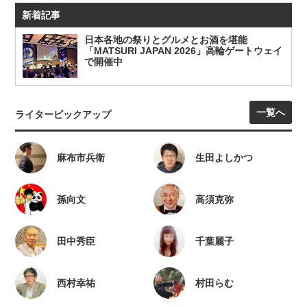
新着記事
日本各地の祭りとグルメとお酒を堪能
「MATSURI JAPAN 2026」高輪ゲートウェイ
で開催中
一覧へ
ライターピックアップ
麻布市兵衛
生田よしかつ
孫向文
高須克弥
田中秀臣
千葉麗子
西村幸祐
村田らむ