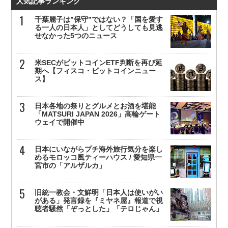
人気記事ランキング
千葉麗子は”保守”ではない？「国を愛す
る一人の日本人」としてどうしても見逃
せなかった5つのニュース
米SECがビットコインETF判断を再び延
期へ【フィスコ・ビットコインニュー
ス】
日本各地の祭りとグルメとお酒を堪能
「MATSURI JAPAN 2026」高輪ゲート
ウェイで開催中
日本にいながらプチ海外旅行気分を楽し
めるモロッコ風ティーハウス / 愛知県一
宮市の「アルザルカ」
旧統一教会・文鮮明「日本人は使いがい
がある」発言録を『ミヤネ屋』報道で視
聴者騒然「ぞっとした」「テロじゃん」