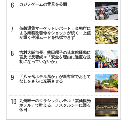
カジノゲームの背景を公開
仮想通貨マーケットレポート：金融庁に
よる業務改善命令ショックが続く…上値
が重く停滞ムードを払拭できず
吉村大阪市長、熊田曜子の児童館騒動に
言及で反響続々「安全を理由に過度な規
制になっていないか」
「八ヶ岳ホテル風か」が新客室でおもて
なしをさらに充実させる
九州唯一のクラシックホテル「雲仙観光
ホテル」で叶える、ノスタルジーに浸る
休日