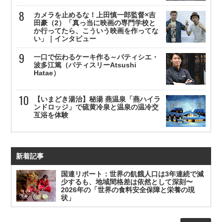
カメラを止めるな！上田慎一郎監督×吉
田豪（2）「真っ当に映画の専門学校と
か行ってたら、こういう映画を作ってな
い」｜インタビュー
一口で伝わるケーキ作る～パティシエ・
波多江篤（パティスリーAtsushi
Hatae）
【いまどき湯治】秘湯 燕温泉「燕ハイラ
ンドロッジ」で硫黄冷泉と温泉の温冷交
互浴を体験
新着記事
国連リポート：世界の飢餓人口は3年連続で減
少するも、地域間格差は依然として深刻〜
2026年の「世界の食料安全保障と栄養の現
状」