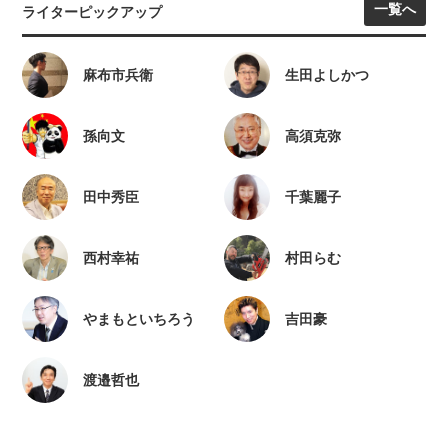
一覧へ
ライターピックアップ
麻布市兵衛
生田よしかつ
孫向文
高須克弥
田中秀臣
千葉麗子
西村幸祐
村田らむ
やまもといちろう
吉田豪
渡邉哲也