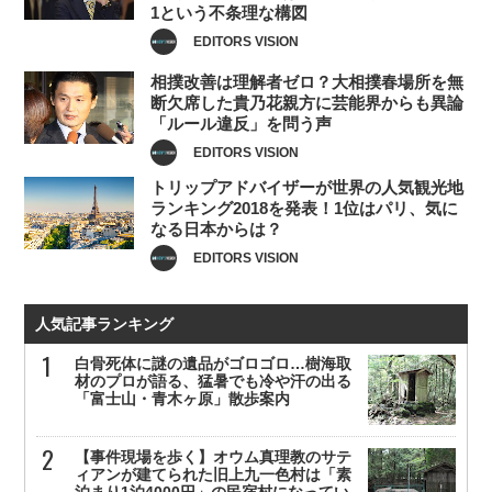
1という不条理な構図
EDITORS VISION
相撲改善は理解者ゼロ？大相撲春場所を無
断欠席した貴乃花親方に芸能界からも異論
「ルール違反」を問う声
EDITORS VISION
トリップアドバイザーが世界の人気観光地
ランキング2018を発表！1位はパリ、気に
なる日本からは？
EDITORS VISION
人気記事ランキング
白骨死体に謎の遺品がゴロゴロ…樹海取
材のプロが語る、猛暑でも冷や汗の出る
「富士山・青木ヶ原」散歩案内
【事件現場を歩く】オウム真理教のサテ
ィアンが建てられた旧上九一色村は「素
泊まり1泊4000円」の民宿村になってい