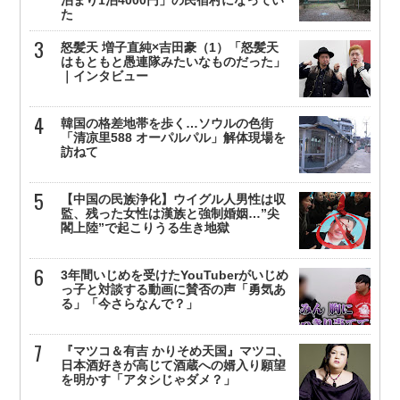
た
怒髪天 増子直純×吉田豪（1）「怒髪天
はもともと愚連隊みたいなものだった」
｜インタビュー
韓国の格差地帯を歩く…ソウルの色街
「清凉里588 オーパルパル」解体現場を
訪ねて
【中国の民族浄化】ウイグル人男性は収
監、残った女性は漢族と強制婚姻…”尖
閣上陸”で起こりうる生き地獄
3年間いじめを受けたYouTuberがいじめ
っ子と対談する動画に賛否の声「勇気あ
る」「今さらなんで？」
『マツコ＆有吉 かりそめ天国』マツコ、
日本酒好きが高じて酒蔵への婿入り願望
を明かす「アタシじゃダメ？」