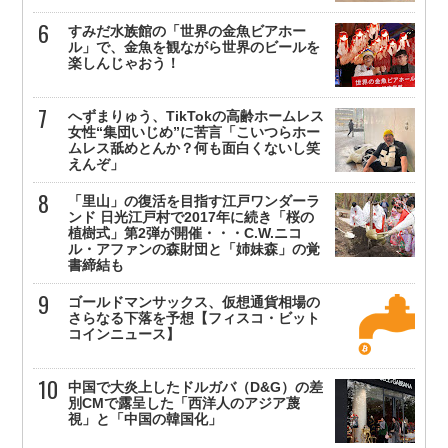
すみだ水族館の「世界の金魚ビアホー
ル」で、金魚を観ながら世界のビールを
楽しんじゃおう！
へずまりゅう、TikTokの高齢ホームレス
女性“集団いじめ”に苦言「こいつらホー
ムレス舐めとんか？何も面白くないし笑
えんぞ」
「里山」の復活を目指す江戸ワンダーラ
ンド 日光江戸村で2017年に続き「桜の
植樹式」第2弾が開催・・・C.W.ニコ
ル・アファンの森財団と「姉妹森」の覚
書締結も
ゴールドマンサックス、仮想通貨相場の
さらなる下落を予想【フィスコ・ビット
コインニュース】
中国で大炎上したドルガバ（D&G）の差
別CMで露呈した「西洋人のアジア蔑
視」と「中国の韓国化」