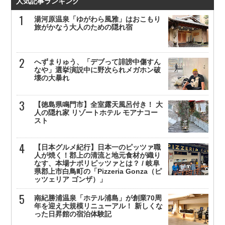
人気記事ランキング
湯河原温泉「ゆがわら風雅」はおこもり
旅がかなう大人のための隠れ宿
へずまりゅう、「デブって誹謗中傷すん
なや」選挙演説中に野次られメガホン破
壊の大暴れ
【徳島県鳴門市】全室露天風呂付き！ 大
人の隠れ家 リゾートホテル モアナコー
スト
【日本グルメ紀行】日本一のピッツァ職
人が焼く！郡上の清流と地元食材が織り
なす、本場ナポリピッツァとは？ / 岐阜
県郡上市白鳥町の「Pizzeria Gonza（ピ
ッツェリア ゴンザ）」
南紀勝浦温泉「ホテル浦島」が創業70周
年を迎え大規模リニューアル！ 新しくな
った日昇館の宿泊体験記