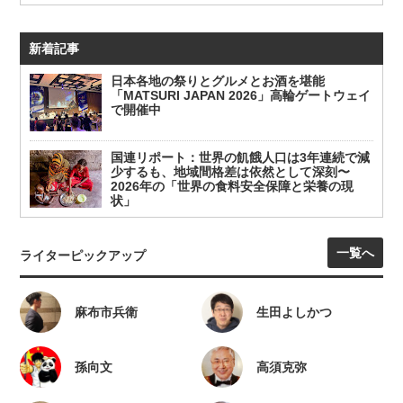
新着記事
日本各地の祭りとグルメとお酒を堪能
「MATSURI JAPAN 2026」高輪ゲートウェイ
で開催中
国連リポート：世界の飢餓人口は3年連続で減
少するも、地域間格差は依然として深刻〜
2026年の「世界の食料安全保障と栄養の現
状」
一覧へ
ライターピックアップ
麻布市兵衛
生田よしかつ
孫向文
高須克弥