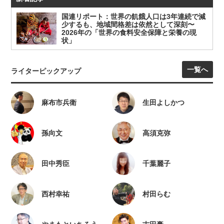
国連リポート：世界の飢餓人口は3年連続で減
少するも、地域間格差は依然として深刻〜
2026年の「世界の食料安全保障と栄養の現
状」
一覧へ
ライターピックアップ
麻布市兵衛
生田よしかつ
孫向文
高須克弥
田中秀臣
千葉麗子
西村幸祐
村田らむ