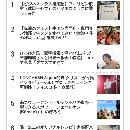
【ビジネスクラス搭乗記】フィリピン航
空（成田ーセブ）のビジネスクラスに乗
ってみた
【鬼滅のグルメ】牛タン専門店・竈門タ
ン治郎で牛タンを食べてみた / 全集中 牛
の呼吸 舌の型 鬼滅の刃!?
ひろゆき氏、家宅捜索で浮かび上がった
三浦瑠麗さんと旧統一教会の接点につい
て私見「ズブズブすぎて、、、」
LONGHASH Japan代表 クリス・ダイ氏
インタビューvol.1 ブロックチェーンの
可能性【フィスコ 株・企業報】
南スウェーデン・ヘルシンボリの街を一
望できるスポット「シェールナン
(Kärnan)」にのぼろう!
唯一無二のオリジナルレシピ！京都府京