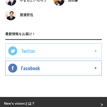
やまもといちろう
吉田豪
渡邉哲也
最新情報をお届け！
Twitter
Facebook
Newʼs visionとは？