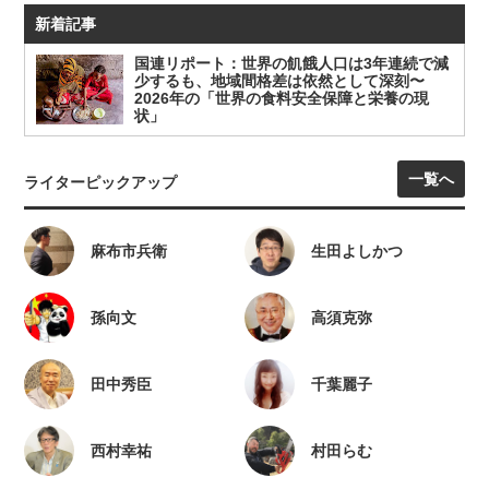
新着記事
国連リポート：世界の飢餓人口は3年連続で減
少するも、地域間格差は依然として深刻〜
2026年の「世界の食料安全保障と栄養の現
状」
一覧へ
ライターピックアップ
麻布市兵衛
生田よしかつ
孫向文
高須克弥
田中秀臣
千葉麗子
西村幸祐
村田らむ