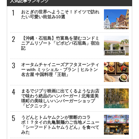
人気記事ランキング
おとぎの世界へようこそ！ドイツで訪れ
たい可愛い街並み10選
【沖縄・石垣島】竹富島を望むコンドミ
ニアムリゾート「ビボビバ石垣島」宿泊
記
オータムチャイニーズアフタヌーンティ
ー with ミッシェル・ブラン｜ヒルトン
名古屋 中国料理「王朝」
まるでジブリ映画に出てくるようなお店
で味わう絶品のハンバーガー / 北海道美
瑛町の美味しいハンバーガーショップ
「ピクニック」
うどんとトムヤムクンが禁断のコラ
ボ！？タイの丸亀製麺のご当地メニュー
「シーフードトムヤムうどん」を食べて
みた