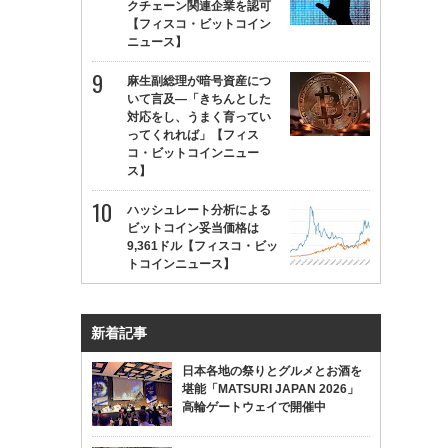
クチェーン関連企業を認可
【フィスコ・ビットコイン
ニュース】
麻生副総理が暗号資産につ
いて言及—「きちんとした
対応をし、うまく育ってい
ってくれれば」【フィス
コ・ビットコインニュー
ス】
ハッシュレート分析による
ビットコイン妥当価格は
9,361ドル【フィスコ・ビッ
トコインニュース】
新着記事
日本各地の祭りとグルメとお酒を
堪能「MATSURI JAPAN 2026」
高輪ゲートウェイで開催中