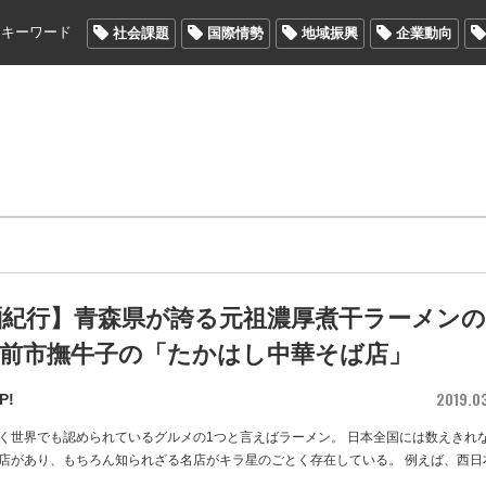
メキーワード
社会課題
国際情勢
地域振興
企業動向
麺紀行】青森県が誇る元祖濃厚煮干ラーメンの
 弘前市撫牛子の「たかはし中華そば店」
2019.0
P!
く世界でも認められているグルメの1つと言えばラーメン。 日本全国には数えきれ
店があり、もちろん知られざる名店がキラ星のごとく存在している。 例えば、西日
…