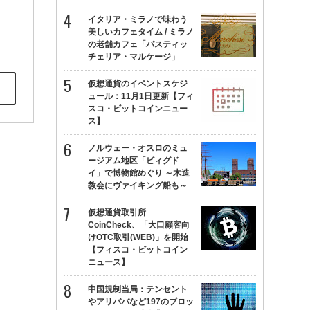
イタリア・ミラノで味わう
美しいカフェタイム / ミラノ
の老舗カフェ「パスティッ
チェリア・マルケージ」
仮想通貨のイベントスケジ
ュール：11月1日更新【フィ
スコ・ビットコインニュー
ス】
ノルウェー・オスロのミュ
ージアム地区「ビィグド
イ」で博物館めぐり ～木造
教会にヴァイキング船も～
仮想通貨取引所
CoinCheck、「大口顧客向
けOTC取引(WEB)」を開始
【フィスコ・ビットコイン
ニュース】
中国規制当局：テンセント
やアリババなど197のブロッ