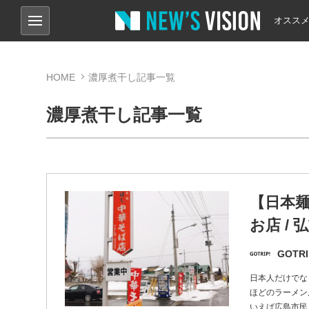
オスス
HOME
濃厚煮干し記事一覧
濃厚煮干し記事一覧
【日本
お店 /
GOTRI
日本人だけでな
ほどのラーメン
いえば広島市民