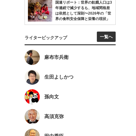
国連リポート：世界の飢餓人口は3
年連続で減少するも、地域間格差
は依然として深刻〜2026年の「世
界の食料安全保障と栄養の現状」
一覧へ
ライターピックアップ
麻布市兵衛
生田よしかつ
孫向文
高須克弥