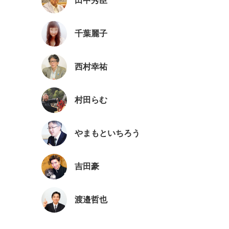
田中秀臣
千葉麗子
西村幸祐
村田らむ
やまもといちろう
吉田豪
渡邉哲也