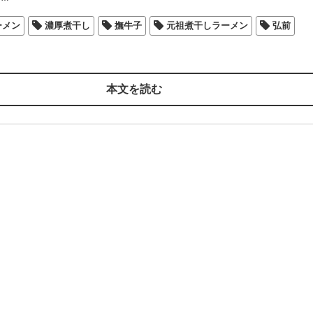
ーメン
濃厚煮干し
撫牛子
元祖煮干しラーメン
弘前
本文を読む