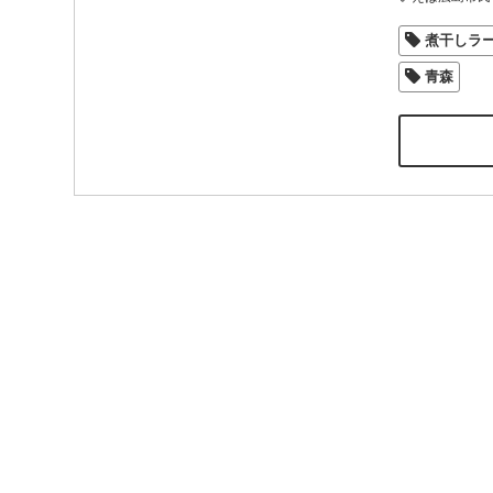
煮干しラ
青森