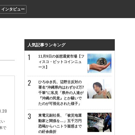
インタビュー
人気記事ランキング
11月9日の仮想通貨市場【フ
ィスコ・ビットコインニュ
ース】
ひろゆき氏、辺野古反対の
署名“沖縄県内はわずか2万7
千筆”に私見「県外の人達が
『沖縄の民意』とか騒いで
たのが可視化された様子」
3.20
東電元副社長、「被災地運
動家と関係を…」五千万円
ない
恐喝からハニトラ疑惑まで
本で
の紆余曲折