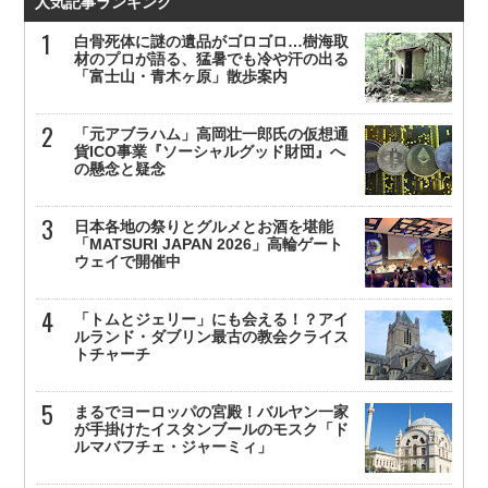
人気記事ランキング
白骨死体に謎の遺品がゴロゴロ…樹海取
材のプロが語る、猛暑でも冷や汗の出る
「富士山・青木ヶ原」散歩案内
「元アブラハム」高岡壮一郎氏の仮想通
貨ICO事業『ソーシャルグッド財団』へ
の懸念と疑念
日本各地の祭りとグルメとお酒を堪能
「MATSURI JAPAN 2026」高輪ゲート
ウェイで開催中
「トムとジェリー」にも会える！？アイ
ルランド・ダブリン最古の教会クライス
トチャーチ
まるでヨーロッパの宮殿！バルヤン一家
が手掛けたイスタンブールのモスク「ド
ルマバフチェ・ジャーミィ」