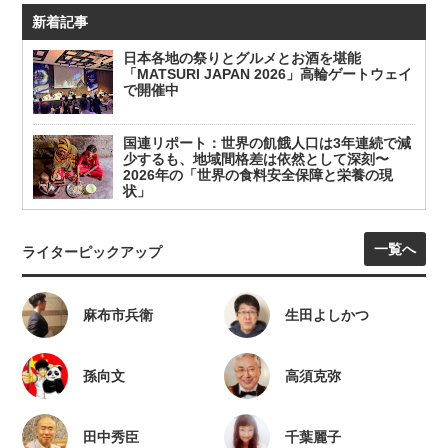
新着記事
日本各地の祭りとグルメとお酒を堪能
「MATSURI JAPAN 2026」高輪ゲートウェイ
で開催中
国連リポート：世界の飢餓人口は3年連続で減
少するも、地域間格差は依然として深刻〜
2026年の「世界の食料安全保障と栄養の現
状」
一覧へ
ライターピックアップ
麻布市兵衛
生田よしかつ
孫向文
高須克弥
田中秀臣
千葉麗子