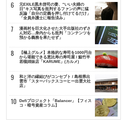
元EXILE黒木啓司の妻、“いい夫婦の
日”キス写真を批判するファンの声に猛
反論「自分の定義を押し付けてるだけ」
「全員弁護士に報告済み」
漫画村を巨大化させた大手出版社のずさ
ん対応…身内からも批判「コンテンツを
預かる義務を果たせず」
【極上グルメ】本格的な寿司を1000円台
から堪能できる恵比寿の寿司屋 / 鮨竹半
若槻姉妹店「KARUME」(カルメ)
和と洋の縁結びがコンセプト / 島根県出
雲市「スターバックスコーヒー出雲大社
店」
Defiプロジェクト「Balancer」【フィス
コ・暗号資産コラム】