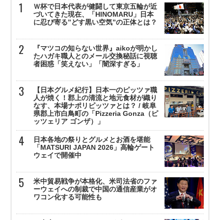
Ｗ杯で日本代表が健闘して東京五輪が近
づいてきた現在、「HINOMARU」日本
に忍び寄る”どす黒い空気”の正体とは？
『マツコの知らない世界』aikoが明かし
たハガキ職人とのメール交換秘話に視聴
者困惑「笑えない」「闇深すぎる」
【日本グルメ紀行】日本一のピッツァ職
人が焼く！郡上の清流と地元食材が織り
なす、本場ナポリピッツァとは？ / 岐阜
県郡上市白鳥町の「Pizzeria Gonza（ピ
ッツェリア ゴンザ）」
日本各地の祭りとグルメとお酒を堪能
「MATSURI JAPAN 2026」高輪ゲート
ウェイで開催中
米中貿易戦争が本格化、米司法省のファ
ーウェイへの制裁で中国の通信産業がオ
ワコン化する可能性も