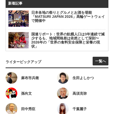
新着記事
日本各地の祭りとグルメとお酒を堪能
「MATSURI JAPAN 2026」高輪ゲートウェイ
で開催中
国連リポート：世界の飢餓人口は3年連続で減
少するも、地域間格差は依然として深刻〜
2026年の「世界の食料安全保障と栄養の現
状」
一覧へ
ライターピックアップ
麻布市兵衛
生田よしかつ
孫向文
高須克弥
田中秀臣
千葉麗子