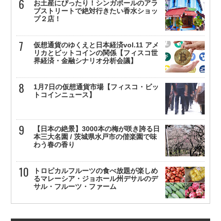
お土産にぴったり！シンガポールのアラ
ブストリートで絶対行きたい香水ショッ
プ２店！
仮想通貨のゆくえと日本経済vol.11 アメ
リカとビットコインの関係【フィスコ世
界経済・金融シナリオ分析会議】
1月7日の仮想通貨市場【フィスコ・ビッ
トコインニュース】
【日本の絶景】3000本の梅が咲き誇る日
本三大名園 / 茨城県水戸市の偕楽園で味
わう春の香り
トロピカルフルーツの食べ放題が楽しめ
るマレーシア・ジョホール州デサルのデ
サル・フルーツ・ファーム