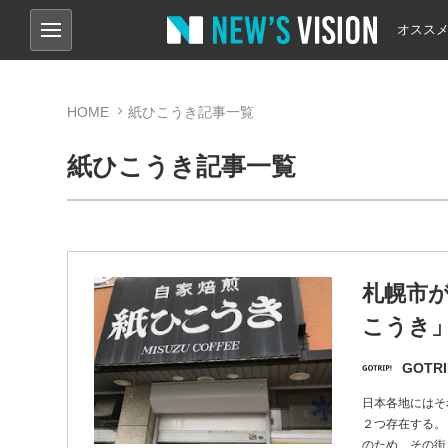
オスス
HOME
紙ひこうき記事一覧
紙ひこうき記事一覧
札幌市
こうき
GOTRI
日本各地にはそ
２つ存在する。
のため、その街