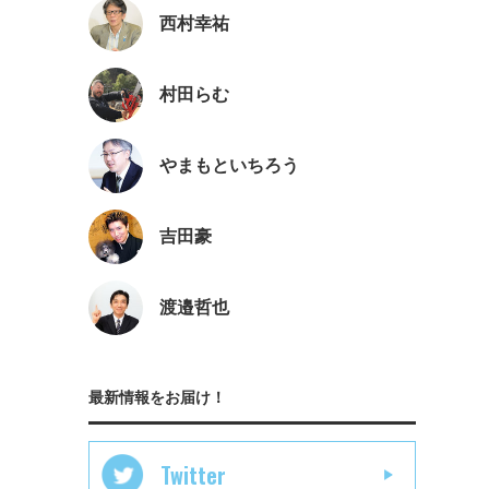
西村幸祐
村田らむ
やまもといちろう
吉田豪
渡邉哲也
最新情報をお届け！
Twitter