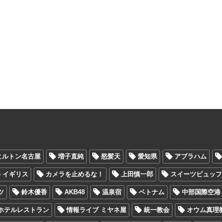
ヒルトン名古屋
増子直純
怒髪天
愛知県
アブラハム
イギリス
カメラを止めるな！
上田慎一郎
スイーツビュッ
ツ
鈴木優香
AKB48
温泉宿
ベトナム
中部国際空港
ホテルレストラン
情報ライブ ミヤネ屋
統一教会
オウム真理