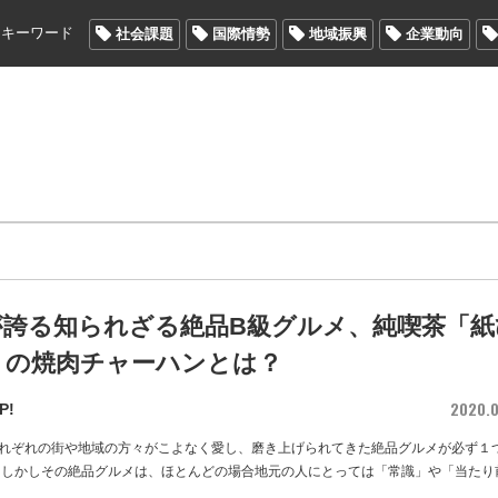
メキーワード
社会課題
国際情勢
地域振興
企業動向
が誇る知られざる絶品B級グルメ、純喫茶「紙
」の焼肉チャーハンとは？
2020.0
P!
れぞれの街や地域の方々がこよなく愛し、磨き上げられてきた絶品グルメが必ず１
 しかしその絶品グルメは、ほとんどの場合地元の人にとっては「常識」や「当たり
…