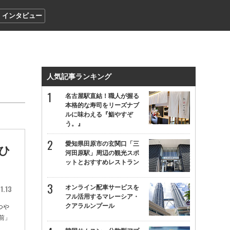
インタビュー
人気記事ランキング
名古屋駅直結！職人が握る
本格的な寿司をリーズナブ
ルに味わえる『鮨やすぞ
う。』
愛知県田原市の玄関口「三
ひ
河田原駅」周辺の観光スポ
ットとおすすめレストラン
1.13
オンライン配車サービスを
フル活用するマレーシア・
クアラルンプール
つや
前」