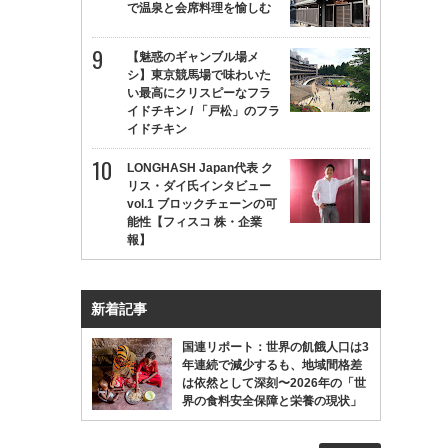
で温泉と会席料理を愉しむ
【魅惑のギャンブル場メ
シ】東京競馬場で味わいた
い最高にクリスピーなフラ
イドチキン / 「戸松」のフラ
イドチキン
LONGHASH Japan代表 ク
リス・ダイ氏インタビュー
vol.1 ブロックチェーンの可
能性【フィスコ 株・企業
報】
新着記事
国連リポート：世界の飢餓人口は3
年連続で減少するも、地域間格差
は依然として深刻〜2026年の「世
界の食料安全保障と栄養の現状」