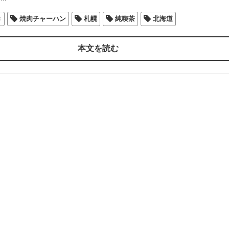
き
焼肉チャーハン
札幌
純喫茶
北海道
本文を読む