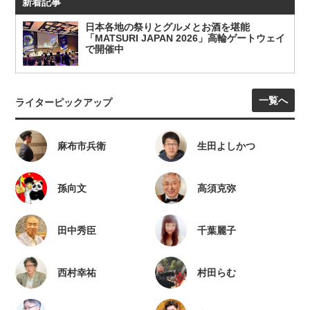
新着記事
日本各地の祭りとグルメとお酒を堪能
「MATSURI JAPAN 2026」高輪ゲートウェイ
で開催中
一覧へ
ライターピックアップ
麻布市兵衛
生田よしかつ
孫向文
高須克弥
田中秀臣
千葉麗子
西村幸祐
村田らむ