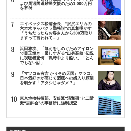
よび周辺国避難民支援のため1,000万円
を寄付
エイベックス松浦会長、“沢尻エリカの
六本木キャバクラ勤務説”の真相明かす
「うちだったらお客さんから300万取り
ますって言われて…」
浜田雅功、「飢えをしのぐためアイロン
で目玉焼き」厳しすぎる“出身高校”伝説
に視聴者驚愕「戦時中より酷い」「とん
でもない話」
『マツコ＆有吉 かりそめ天国』マツコ、
日本酒好きが高じて酒蔵への婿入り願望
を明かす「アタシじゃダメ？」
東京地検特捜部、安倍派“清和研”と二階
派“志帥会”の事務所に強制捜査