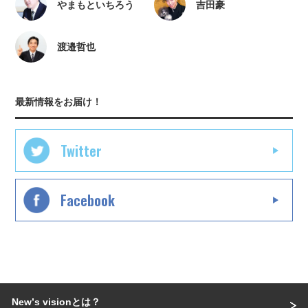
やまもといちろう
吉田豪
渡邉哲也
最新情報をお届け！
Twitter
Facebook
Newʼs visionとは？