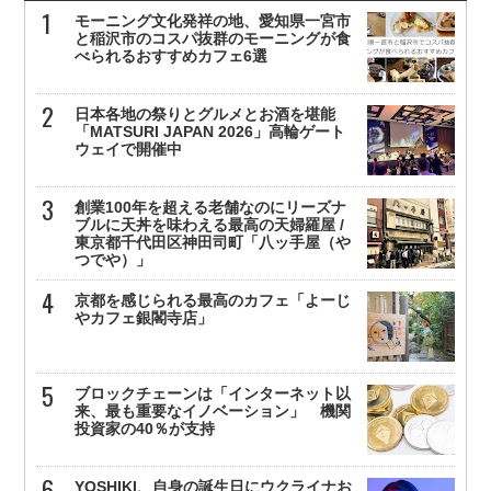
モーニング文化発祥の地、愛知県一宮市
と稲沢市のコスパ抜群のモーニングが食
べられるおすすめカフェ6選
日本各地の祭りとグルメとお酒を堪能
「MATSURI JAPAN 2026」高輪ゲート
ウェイで開催中
創業100年を超える老舗なのにリーズナ
ブルに天丼を味わえる最高の天婦羅屋 /
東京都千代田区神田司町「八ッ手屋（や
つでや）」
京都を感じられる最高のカフェ「よーじ
やカフェ銀閣寺店」
ブロックチェーンは「インターネット以
来、最も重要なイノベーション」 機関
投資家の40％が支持
YOSHIKI、自身の誕生日にウクライナお