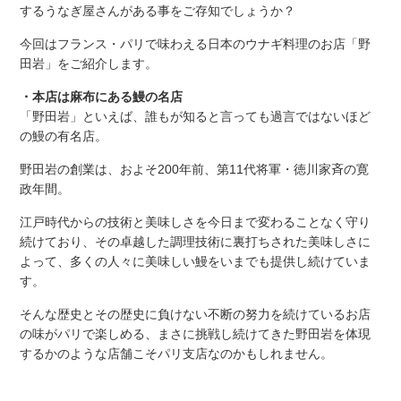
するうなぎ屋さんがある事をご存知でしょうか？
今回はフランス・パリで味わえる日本のウナギ料理のお店「野
田岩」をご紹介します。
・本店は麻布にある鰻の名店
「野田岩」といえば、誰もが知ると言っても過言ではないほど
の鰻の有名店。
野田岩の創業は、およそ200年前、第11代将軍・徳川家斉の寛
政年間。
江戸時代からの技術と美味しさを今日まで変わることなく守り
続けており、その卓越した調理技術に裏打ちされた美味しさに
よって、多くの人々に美味しい鰻をいまでも提供し続けていま
す。
そんな歴史とその歴史に負けない不断の努力を続けているお店
の味がパリで楽しめる、まさに挑戦し続けてきた野田岩を体現
するかのような店舗こそパリ支店なのかもしれません。