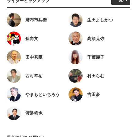
ライターピックアップ
麻布市兵衛
生田よしかつ
孫向文
高須克弥
田中秀臣
千葉麗子
西村幸祐
村田らむ
やまもといちろう
吉田豪
渡邉哲也