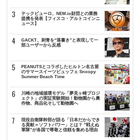
テックビューロ、NEM.io財団との業務
提携を発表【フィスコ・アルトコインニ
ュース】
GACKT、刺青を“落書き”と表現して一
部ユーザーから反感
PEANUTSとコラボしたヒルトン名古屋
のサマースイーツビュッフェ Snoopy
Summer Beach Time
川崎の地域循環モデル「夢見ヶ崎プロジ
ェクト」の実証実験開始！動物園から農
作物、商品化そして動物園へ
現役自衛隊幹部が語る「日本だからでき
る貢献＝ソフトパワー」とは？ ”戦えぬ
軍隊”が各国で尊敬と信頼を集める理由