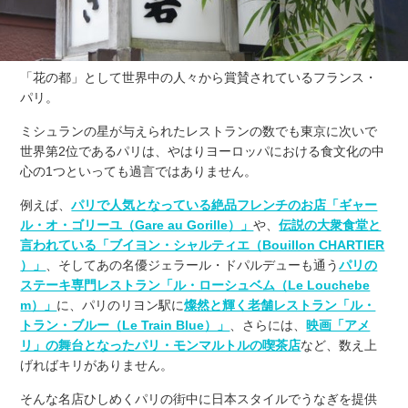
「花の都」として世界中の人々から賞賛されているフランス・
パリ。
ミシュランの星が与えられたレストランの数でも東京に次いで
世界第2位であるパリは、やはりヨーロッパにおける食文化の中
心の1つといっても過言ではありません。
例えば、
パリで人気となっている絶品フレンチのお店「ギャー
ル・オ・ゴリーユ（Gare au Gorille）」
や、
伝説の大衆食堂と
言われている「ブイヨン・シャルティエ（Bouillon CHARTIER
）」
、そしてあの名優ジェラール・ドパルデューも通う
パリの
ステーキ専門レストラン「ル・ローシュベム（Le Louchebe
m）」
に、パリのリヨン駅に
燦然と輝く老舗レストラン「ル・
トラン・ブルー（Le Train Blue）」
、さらには、
映画「アメ
リ」の舞台となったパリ・モンマルトルの喫茶店
など、数え上
げればキリがありません。
そんな名店ひしめくパリの街中に日本スタイルでうなぎを提供