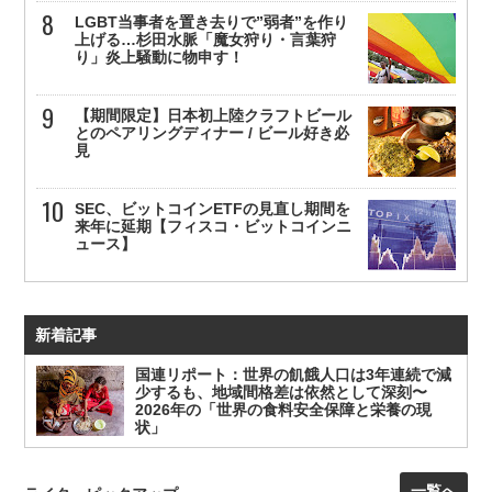
LGBT当事者を置き去りで”弱者”を作り
上げる…杉田水脈「魔女狩り・言葉狩
り」炎上騒動に物申す！
【期間限定】日本初上陸クラフトビール
とのペアリングディナー / ビール好き必
見
SEC、ビットコインETFの見直し期間を
来年に延期【フィスコ・ビットコインニ
ュース】
新着記事
国連リポート：世界の飢餓人口は3年連続で減
少するも、地域間格差は依然として深刻〜
2026年の「世界の食料安全保障と栄養の現
状」
一覧へ