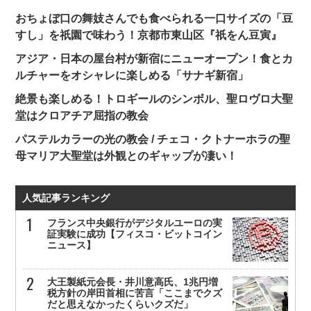
おちょぼ口の舞妓さんでも食べられる一口サイズの「豆
すし」を祇園で味わう！京都市東山区『祇をん豆寅』
アジア・日本の屋台村が新宿にニューオープン！食とカ
ルチャーをオシャレに楽しめる「サナギ新宿」
絶景も楽しめる！トロギールのシンボル、聖ロヴロ大聖
堂はクロアチア屈指の教会
パステルカラーの光の教会 / チェコ・クトナーホラの聖
母マリア大聖堂は外観とのギャップが凄い！
人気記事ランキング
フランス中央銀行がデジタルユーロの実
証実験に成功【フィスコ・ビットコイン
ニュース】
大王製紙元会長・井川意高氏、1兆円増
税方針の岸田首相に苦言「ここまでクズ
だと思えなかったくらいクズだ」