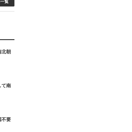
事一覧
南北朝
して南
国不要