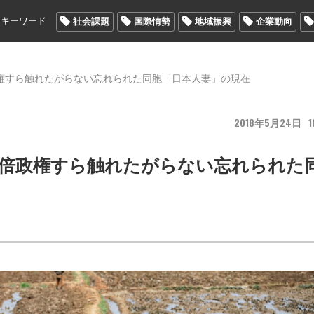
メキーワード
社会課題
国際情勢
地域振興
企業動向
権すら触れたがらない忘れられた同胞「日本人妻」の現在
2018
5
24
1
安倍政権すら触れたがらない忘れられた