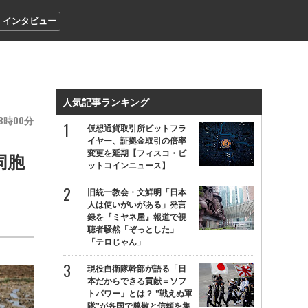
インタビュー
人気記事ランキング
8
00
仮想通貨取引所ビットフラ
イヤー、証拠金取引の倍率
変更を延期【フィスコ・ビ
同胞
ットコインニュース】
旧統一教会・文鮮明「日本
人は使いがいがある」発言
録を『ミヤネ屋』報道で視
聴者騒然「ぞっとした」
「テロじゃん」
現役自衛隊幹部が語る「日
本だからできる貢献＝ソフ
トパワー」とは？ ”戦えぬ軍
隊”が各国で尊敬と信頼を集