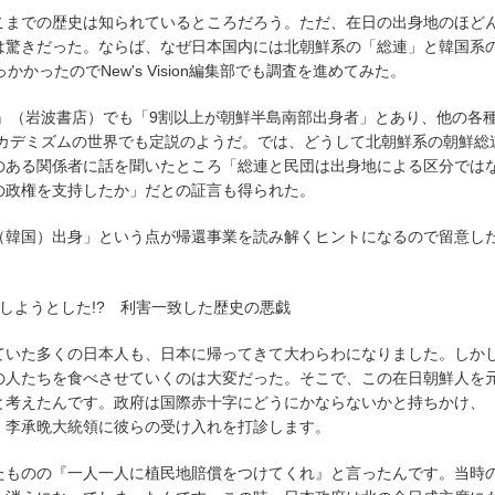
こまでの歴史は知られているところだろう。ただ、在日の出身地のほど
は驚きだった。ならば、なぜ日本国内には北朝鮮系の「総連」と韓国系
かったのでNew's Vision編集部でも調査を進めてみた。
鮮』（岩波書店）でも「9割以上が朝鮮半島南部出身者」とあり、他の各
アカデミズムの世界でも定説のようだ。では、どうして北朝鮮系の朝鮮総
のある関係者に話を聞いたところ「総連と民団は出身地による区分では
の政権を支持したか」だとの証言も得られた。
（韓国）出身」という点が帰還事業を読み解くヒントになるので留意し
しようとした!? 利害一致した歴史の悪戯
ていた多くの日本人も、日本に帰ってきて大わらわになりました。しか
の人たちを食べさせていくのは大変だった。そこで、この在日朝鮮人を
と考えたんです。政府は国際赤十字にどうにかならないかと持ちかけ、
・李承晩大統領に彼らの受け入れを打診します。
たものの『一人一人に植民地賠償をつけてくれ』と言ったんです。当時