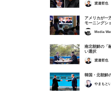
渡邉哲也
アメリカが一
モーニングシ
Media Wa
南北朝鮮の「
い選択
渡邉哲也
韓国・北朝鮮
やまもと