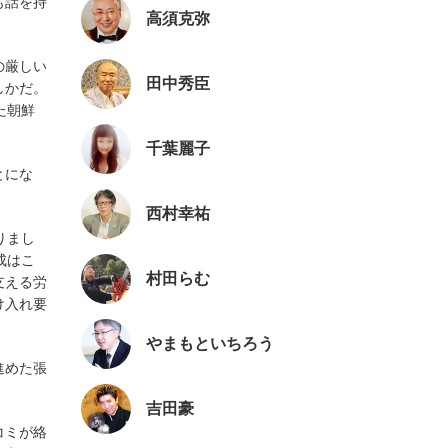
も話を持
高須克弥
」
の厳しい
田中秀臣
しかだ。
た朝鮮
千葉麗子
とにな
西村幸祐
りまし
成はこ
村田らむ
支える労
け入れ要
やまもといちろう
進めた張
吉田豪
コミが絡