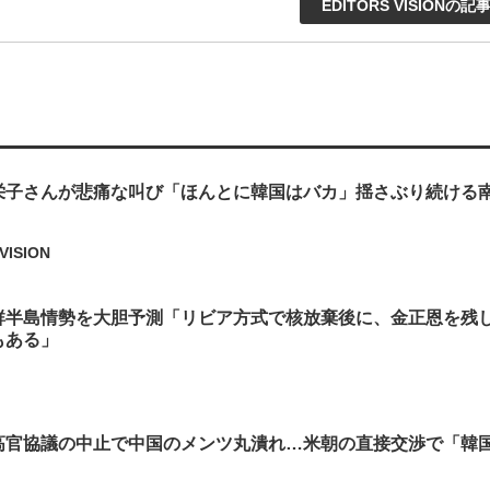
EDITORS VISIONの記
栄子さんが悲痛な叫び「ほんとに韓国はバカ」揺さぶり続ける
VISION
鮮半島情勢を大胆予測「リビア方式で核放棄後に、金正恩を残
もある」
高官協議の中止で中国のメンツ丸潰れ…米朝の直接交渉で「韓