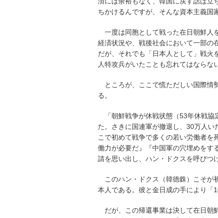
済には余裕もなく、韓国に戻す話は立
ちかけるんですが、そんな資本主義国
一度は同胞として戦った在日朝鮮人
経済状況や、戦後社会において一部の
だが、それでも「日本人として」戦火
人特攻兵がいたことも忘れてはならな
ところが、ここで慌ただしい国際情
る。
「朝鮮戦争が休戦状態（53年休戦
た。さきに国連軍が撤退し、30万人
こで初めて戦争で多くの若い労働者を
働力が必要だ』『中国軍の穴埋めをす
請を思い出し、ハン・ドクスを呼びつ
このハン・ドクス（韓徳銖）こそが
本人である。彼と金日成の手により「
だが、この帰還事業は決して在日朝