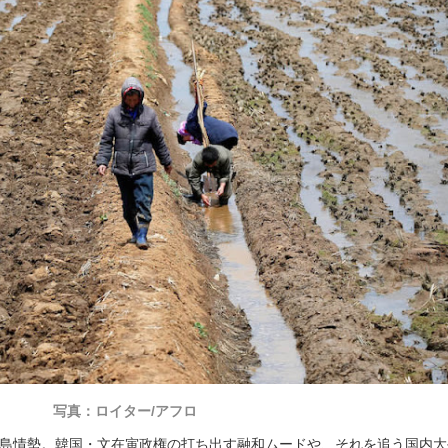
写真：ロイター/アフロ
半島情勢。韓国・文在寅政権の打ち出す融和ムードや、それを追う国内大