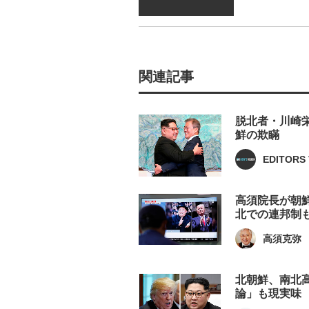
関連記事
脱北者・川崎
鮮の欺瞞
EDITORS 
高須院長が朝
北での連邦制
高須克弥
北朝鮮、南北
論」も現実味