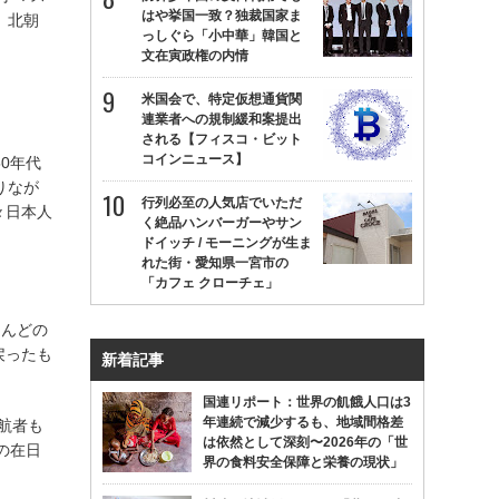
はや挙国一致？独裁国家ま
、北朝
っしぐら「小中華」韓国と
文在寅政権の内情
米国会で、特定仮想通貨関
連業者への規制緩和案提出
される【フィスコ・ビット
コインニュース】
0年代
りなが
行列必至の人気店でいただ
々日本人
く絶品ハンバーガーやサン
ドイッチ / モーニングが生ま
れた街・愛知県一宮市の
「カフェ クローチェ」
とんどの
戻ったも
新着記事
国連リポート：世界の飢餓人口は3
年連続で減少するも、地域間格差
航者も
は依然として深刻〜2026年の「世
の在日
界の食料安全保障と栄養の現状」