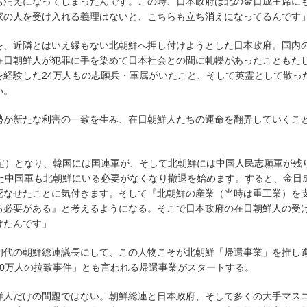
ち消えになってしまったんです。この時、日本政府は北の金日成主席に
家の人を受け入れる義理はないと、こちらも立ち消えになってるんです
を、近隣とはいえ縁もない北朝鮮へ押し付けようとした日本政府。国内
在日朝鮮人が犯罪に手を染めて日本社会との間に軋轢があったこともた
を経験した24万人もの志願兵・軍属がいたこと、そして英霊として散っ
い。
勢が新たな利害の一致を生み、在日朝鮮人たちの運命を翻弄していくこ
協定）となり、韓国には国連軍が、そして北朝鮮には中国人民志願軍が残
いた中国軍も北朝鮮にいる必要がなくなり撤退を始めます。すると、金日
死なせたことに気付きます。そして『北朝鮮の産業（当時は重工業）を
る必要がある』と考えるようになる。そこで日本政府の在日朝鮮人の受
けたんです」
初代の朝鮮総連議長にして、この人物こそが北朝鮮「帰還事業」を推し
10万人の拉致事件」とも言われる帰還事業がスタートする。
鮮人だけの問題ではない。朝鮮総連と日本政府、そして多くの大手マス