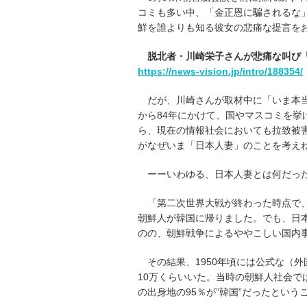
コミも多い中、「金正恩に騙されるな
鮮を誰よりも知る彼女の悲痛な提言を
脱北者・川崎栄子さんが悲痛な叫び
https://news-vision.jp/intro/188354/
だが、川崎さんが取材中に「いま本当
から84年にかけて、国やマスコミを
ら、現在の情報社会においても拉致被
がなぜいま「日本人妻」のことを考え
ーーいわゆる、日本人妻とは何だっ
「第二次世界大戦が終わった時点で、
朝鮮人が韓国に帰りました。でも、日
のの、朝鮮戦争によるややこしい国内
その結果、1950年頃には公式な（
10万くらいいた。当時の朝鮮人社会で
の出身地の95％が”韓国”だったという