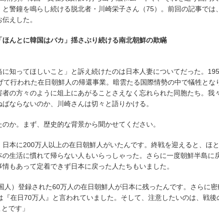
」と警鐘を鳴らし続ける脱北者・川崎栄子さん（75）。前回の記事では
お伝えした。
「ほんとに韓国はバカ」揺さぶり続ける南北朝鮮の欺瞞
に知ってほしいこと」と訴え続けたのは日本人妻についてだった。195
挙げて行われた在日朝鮮人の帰還事業。暗雲たる国際情勢の中で犠牲とな
害者の方々のように俎上にあがることさえなく忘れられた同胞たち。我
ねばならないのか、川崎さんは切々と語りかける。
たのか。まず、歴史的な背景から聞かせてください。
日本に200万人以上の在日朝鮮人がいたんです。終戦を迎えると、ほ
本の生活に慣れて帰らない人もいらっしゃった。さらに一度朝鮮半島に
事情もあって定着できず日本に戻った人たちもいました。
外国人）登録された60万人の在日朝鮮人が日本に残ったんです。さらに密
は『在日70万人』と言われていました。そして、注意したいのは、戦後
ことです」