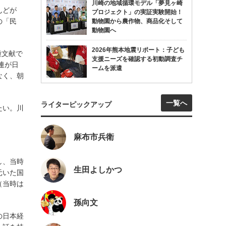
川崎の地域循環モデル「夢見ヶ崎
んどが
プロジェクト」の実証実験開始！
の「民
動物園から農作物、商品化そして
動物園へ
2026年熊本地震リポート：子ども
種文献で
支援ニーズを確認する初動調査チ
連が日
ームを派遣
なく、朝
一覧へ
ライターピックアップ
たい。川
麻布市兵衛
し、当時
生田よしかつ
元いた国
（当時は
孫向文
の日本経