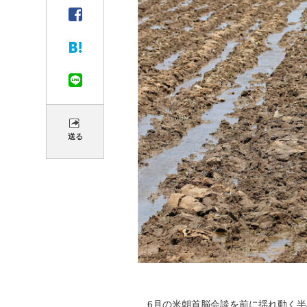
送る
6月の米朝首脳会談を前に揺れ動く