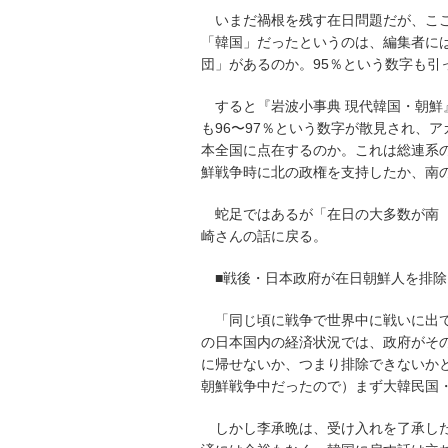
いまだ禍根を残す在日問題だが、こ
「韓国」だったというのは、編集者に
団」があるのか。95％という数字も引っか
すると『岩波小事典 現代韓国・朝
も96〜97％という数字が散見され、
本全国に点在するのか。これは総連系
鮮戦争時に北の政権を支持したか、南
蛇足ではあるが「在日の大多数が南
崎さんの話に戻る。
■戦後・日本政府が在日朝鮮人を排除
「同じ頃に戦争で世界中に戦いに出
の日本国内の経済状況では、政府がそ
に帰せないか、つまり排除できないか
朝鮮戦争中だったので）まず大韓民国
しかし李承晩は、受け入れを了承し