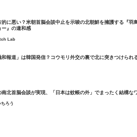
方的に悪い？米朝首脳会談中止を示唆の北朝鮮を擁護する『羽
ョー』の違和感
tch Lab
融和報道」は韓国発信？コウモリ外交の裏で北に突きつけられ
の南北首脳会談が実現、「日本は蚊帳の外」でまったく結構な
いちろう