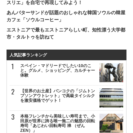
スリエ」を自宅で再現してみよう！
あんバターサンドが話題のおしゃれな韓国ソウルの韓屋
カフェ「ソウルコーヒー」
エストニアで最もエストニアらしい町、知性漂う大学都
市・タルトゥを訪ねて
人気記事ランキング
スペイン・マドリードでしたい10のこ
と。グルメ、ショッピング、カルチャー
体験
【世界のお土産】バンコクの「ジムトン
プソンアウトレット」で高級タイシルク
を激安価格でゲット！
本格フレンチから美味しい寿司まで、小
田原が世界に誇る唯一無二の魅惑の回転
寿司「あじわい回転寿司 禅 （ぜん
ZEN）」