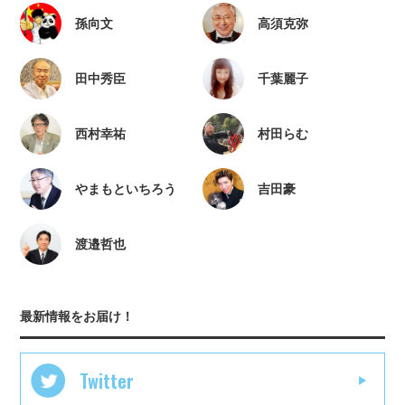
孫向文
高須克弥
田中秀臣
千葉麗子
西村幸祐
村田らむ
やまもといちろう
吉田豪
渡邉哲也
最新情報をお届け！
Twitter