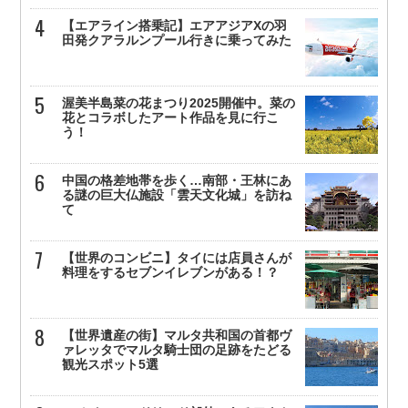
【エアライン搭乗記】エアアジアXの羽
田発クアラルンプール行きに乗ってみた
渥美半島菜の花まつり2025開催中。菜の
花とコラボしたアート作品を見に行こ
う！
中国の格差地帯を歩く…南部・王林にあ
る謎の巨大仏施設「雲天文化城」を訪ね
て
【世界のコンビニ】タイには店員さんが
料理をするセブンイレブンがある！？
【世界遺産の街】マルタ共和国の首都ヴ
ァレッタでマルタ騎士団の足跡をたどる
観光スポット5選