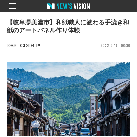
【岐阜県美濃市】和紙職人に教わる手漉き和
紙のアートパネル作り体験
2022
9
10
06
30
GOTRIP!