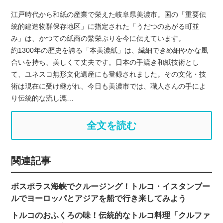
江戸時代から和紙の産業で栄えた岐阜県美濃市。国の「重要伝
統的建造物群保存地区」に指定された「うだつのあがる町並
み」は、かつての紙商の繁栄ぶりを今に伝えています。
約1300年の歴史を誇る「本美濃紙」は、繊細できめ細やかな風
合いを持ち、美しくて丈夫です。日本の手漉き和紙技術とし
て、ユネスコ無形文化遺産にも登録されました。その文化・技
術は現在に受け継がれ、今日も美濃市では、職人さんの手によ
り伝統的な流し漉…
全文を読む
関連記事
ボスポラス海峡でクルージング！トルコ・イスタンブー
ルでヨーロッパとアジアを船で行き来してみよう
トルコのおふくろの味！伝統的なトルコ料理「クルファ