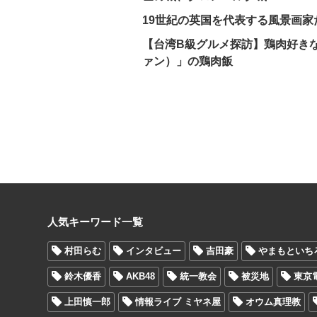
19世紀の英国を代表する風景画
【台湾B級グルメ探訪】鶏肉好き
ァン）」の鶏肉飯
人気キーワード一覧
村田らむ
インタビュー
吉田豪
やまもといち
鈴木優香
AKB48
統一教会
被災地
東京
上田慎一郎
情報ライブ ミヤネ屋
オウム真理教