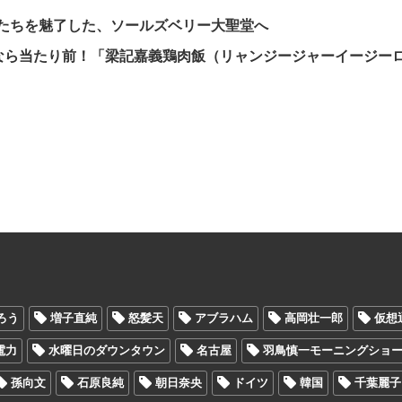
家たちを魅了した、ソールズベリー大聖堂へ
なら当たり前！「梁記嘉義鶏肉飯（リャンジージャーイージー
ろう
増子直純
怒髪天
アブラハム
高岡壮一郎
仮想
電力
水曜日のダウンタウン
名古屋
羽鳥慎一モーニングショ
孫向文
石原良純
朝日奈央
ドイツ
韓国
千葉麗子