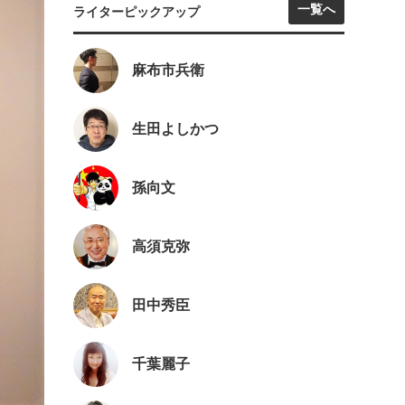
一覧へ
ライターピックアップ
麻布市兵衛
生田よしかつ
孫向文
高須克弥
田中秀臣
千葉麗子