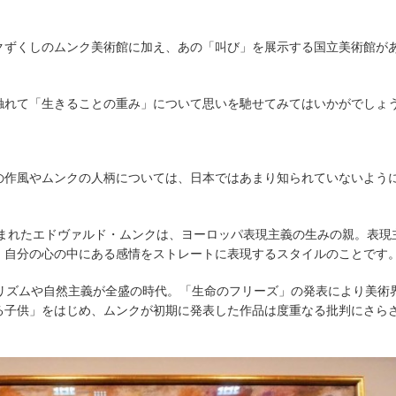
クずくしのムンク美術館に加え、あの「叫び」を展示する国立美術館が
触れて「生きることの重み」について思いを馳せてみてはいかがでしょ
の作風やムンクの人柄については、日本ではあまり知られていないよう
生まれたエドヴァルド・ムンクは、ヨーロッパ表現主義の生みの親。表現
、自分の心の中にある感情をストレートに表現するスタイルのことです
アリズムや自然主義が全盛の時代。「生命のフリーズ」の発表により美術
る子供」をはじめ、ムンクが初期に発表した作品は度重なる批判にさら