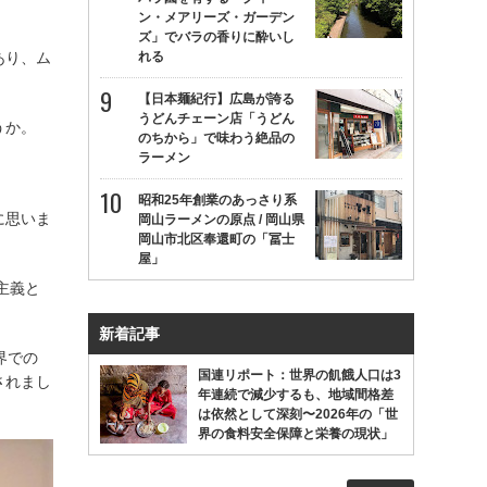
ン・メアリーズ・ガーデン
ズ」でバラの香りに酔いし
れる
あり、ム
【日本麺紀行】広島が誇る
うどんチェーン店「うどん
うか。
のちから」で味わう絶品の
ラーメン
昭和25年創業のあっさり系
に思いま
岡山ラーメンの原点 / 岡山県
岡山市北区奉還町の「冨士
屋」
主義と
。
新着記事
界での
国連リポート：世界の飢餓人口は3
されまし
年連続で減少するも、地域間格差
は依然として深刻〜2026年の「世
界の食料安全保障と栄養の現状」