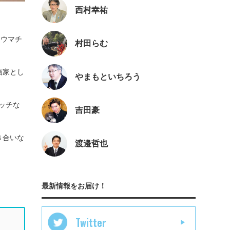
西村幸祐
リウマチ
村田らむ
画家とし
やまもといちろう
ッチな
吉田豪
き合いな
渡邉哲也
最新情報をお届け！
Twitter