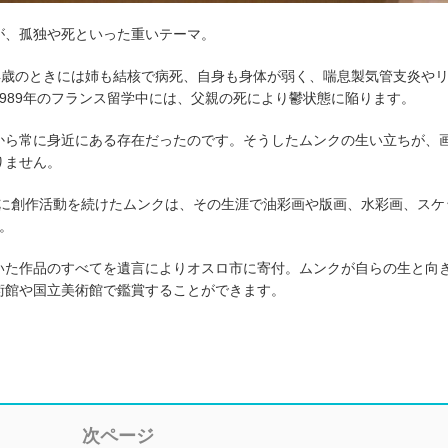
が、孤独や死といった重いテーマ。
4歳のときには姉も結核で病死、自身も身体が弱く、喘息製気管支炎や
989年のフランス留学中には、父親の死により鬱状態に陥ります。
から常に身近にある存在だったのです。そうしたムンクの生い立ちが、
りません。
力的に創作活動を続けたムンクは、その生涯で油彩画や版画、水彩画、スケ
。
いた作品のすべてを遺言によりオスロ市に寄付。ムンクが自らの生と向
術館や国立美術館で鑑賞することができます。
次ページ