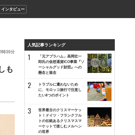
インタビュー
人気記事ランキング
1
30
「元アブラハム」高岡壮一
郎氏の仮想通貨ICO事業『ソ
しも
ーシャルグッド財団』への
懸念と疑念
トラブルに遭わないため
に、モロッコ旅行で注意し
たい8つのポイント
世界最古のクリスマーケッ
ト！ドイツ・フランクフル
トの伝統あるクリスマスマ
ーケットで楽しむメルヘン
の世界