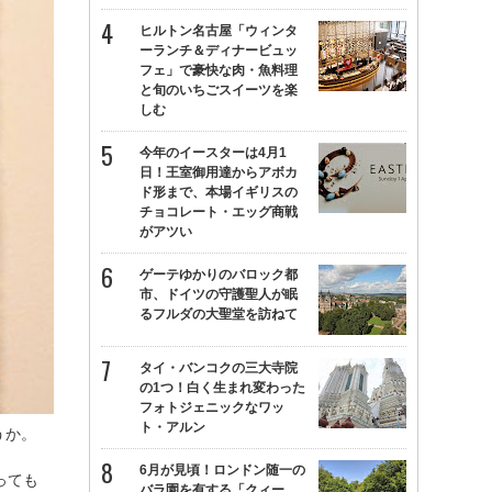
ヒルトン名古屋「ウィンタ
ーランチ＆ディナービュッ
フェ」で豪快な肉・魚料理
と旬のいちごスイーツを楽
しむ
今年のイースターは4月1
日！王室御用達からアボカ
ド形まで、本場イギリスの
チョコレート・エッグ商戦
がアツい
ゲーテゆかりのバロック都
市、ドイツの守護聖人が眠
るフルダの大聖堂を訪ねて
タイ・バンコクの三大寺院
の1つ！白く生まれ変わった
フォトジェニックなワッ
ト・アルン
うか。
6月が見頃！ロンドン随一の
っても
バラ園を有する「クィー