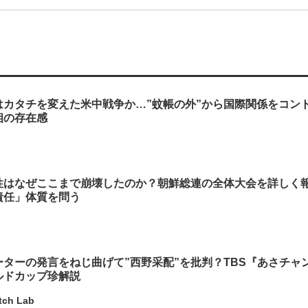
はカタチを変えた米中戦争か…”蚊帳の外”から国際関係をコン
相の存在感
性はなぜここまで崩壊したのか？朝鮮総連の全体大会を詳しく
責任」体質を問う
ターの発言をねじ曲げて”西野采配”を批判？TBS『あさチャ
ルドカップ珍解説
tch Lab