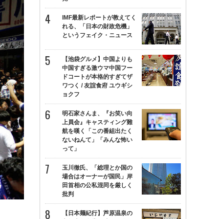
IMF最新レポートが教えてく
れる、「日本の財政危機」
というフェイク・ニュース
【池袋グルメ】中国よりも
中国すぎる激ウマ中国フー
ドコートが本格的すぎてザ
ワつく / 友誼食府 ユウギシ
ョクフ
明石家さんま、『お笑い向
上員会』キャスティング難
航を嘆く「この番組出たく
ないねんて」「みんな怖い
って」
玉川徹氏、「総理とか国の
場合はオーナーが国民」岸
田首相の公私混同を厳しく
批判
【日本麺紀行】芦原温泉の