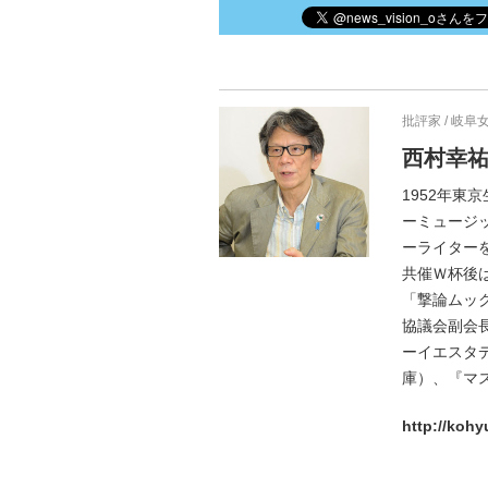
批評家 / 岐
西村幸
1952年
ーミュージ
ーライターを
共催Ｗ杯後
「撃論ムッ
協議会副会
ーイエスタデ
庫）、『マ
http://koh