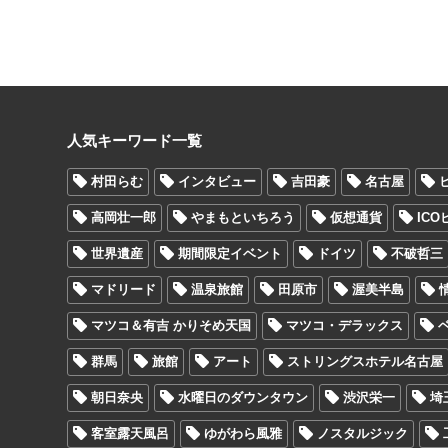
人気キーワード一覧
村田らむ
インタビュー
吉田豪
名古屋
高岡壮一郎
やまもといちろう
仮想通貨
IC
世界遺産
期間限定イベント
ドイツ
不破哲三
マドリード
温泉旅館
田原市
渥美半島
マツコ＆有吉 かりそめ天国
マツコ・デラックス
群馬
旅館
アート
ストリングスホテル名古屋
朝日奈央
水曜日のダウンタウン
渋沢栄一
埼
客室露天風呂
ゆがわら風雅
ノスタルジック