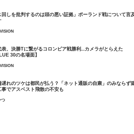
ス回しを批判するのは頭の悪い証拠」ポーランド戦について言
ケ
VISION
表、決勝Tに繋がるコロンビア戦勝利...カメラがとらえた
BLUE 30の名場面】
VISION
備遅れのツケは都民が払う？「ネット通販の自粛」のみならず
工事でアスベスト飛散の不安も
かつ