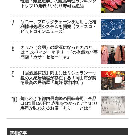
理屋「銀座魚勝」の絶品料理ランキング
トップ10発表 / いなり寿司も絶品
ソニー、ブロックチェーンを活用した権
利情報処理システムを開発【フィスコ・
ビットコインニュース】
カッパ（合羽）の語源になったカパと
は？ スペイン・マドリードの老舗カパ専
門店「カサ・セセーニャ」
【居酒屋探訪】岡山にはミシュラン一つ
星の大衆居酒屋が存在する！岡山市が誇
る最高の居酒屋「鳥好 駅前本店」
知られざる都内最高峰の回転寿司！全品
ほぼ1皿150円で赤酢をつかったこだわり
寿司が味わえるお店「もり一」とは？
新着記事