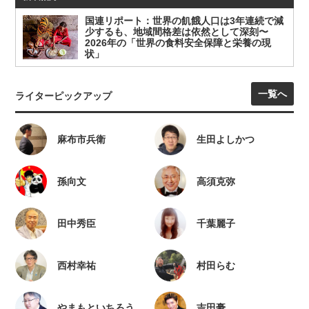
国連リポート：世界の飢餓人口は3年連続で減
少するも、地域間格差は依然として深刻〜
2026年の「世界の食料安全保障と栄養の現
状」
一覧へ
ライターピックアップ
麻布市兵衛
生田よしかつ
孫向文
高須克弥
田中秀臣
千葉麗子
西村幸祐
村田らむ
やまもといちろう
吉田豪