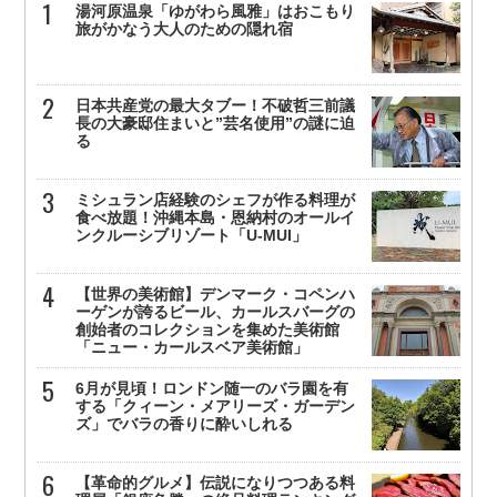
湯河原温泉「ゆがわら風雅」はおこもり
旅がかなう大人のための隠れ宿
日本共産党の最大タブー！不破哲三前議
長の大豪邸住まいと”芸名使用”の謎に迫
る
ミシュラン店経験のシェフが作る料理が
食べ放題！沖縄本島・恩納村のオールイ
ンクルーシブリゾート「U-MUI」
【世界の美術館】デンマーク・コペンハ
ーゲンが誇るビール、カールスバーグの
創始者のコレクションを集めた美術館
「ニュー・カールスベア美術館」
6月が見頃！ロンドン随一のバラ園を有
する「クィーン・メアリーズ・ガーデン
ズ」でバラの香りに酔いしれる
【革命的グルメ】伝説になりつつある料