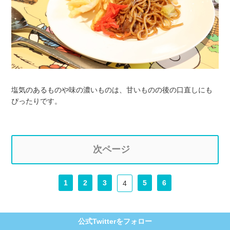
塩気のあるものや味の濃いものは、甘いものの後の口直しにも
ぴったりです。
次ページ
1
2
3
5
6
4
公式Twitterをフォロー