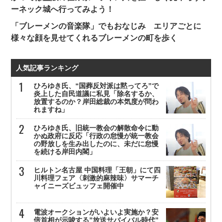
ーネック城へ行ってみよう！
「ブレーメンの音楽隊」でもおなじみ エリアごとに
様々な顔を見せてくれるブレーメンの町を歩く
人気記事ランキング
ひろゆき氏、“国葬反対派は黙ってろ”で
炎上した自民道議に私見「除名するか、
放置するのか？岸田総裁の本気度が問わ
れますね」
ひろゆき氏、旧統一教会の解散命令に動
かぬ政府に反応「行政の怠慢が統一教会
の野放しを生み出したのに、未だに怠慢
を続ける岸田内閣」
ヒルトン名古屋 中国料理「王朝」にて四
川料理フェア〈刺激的麻辣味〉サマーチ
ャイニーズビュッフェ開催中
電波オークションがいよいよ実施か？安
倍首相が示唆する”放送サバイバル時代”