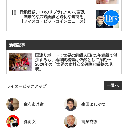
日銀総裁、FBのリブラについて言及
「国際的な共通認識と適切な規制を」
【フィスコ・ビットコインニュース】
新着記事
国連リポート：世界の飢餓人口は3年連続で減
少するも、地域間格差は依然として深刻〜
2026年の「世界の食料安全保障と栄養の現
状」
一覧へ
ライターピックアップ
麻布市兵衛
生田よしかつ
孫向文
高須克弥