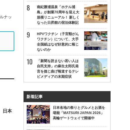
南紀勝浦温泉「ホテル浦
島」が創業70周年を迎え大
ルナッ
規模リニューアル！ 新しく
なった日昇館の宿泊体験記
HPVワクチン（子宮頸がん
ワクチン）について、大手
全国紙はなぜ好意的に報じ
ないのか
「新聞を読まない若い人は
自民支持」の麻生太郎氏発
言を捻じ曲げ報道するテレ
ビメディアの末期症状
新着記事
日本各地の祭りとグルメとお酒を
。日本
堪能「MATSURI JAPAN 2026」
高輪ゲートウェイで開催中