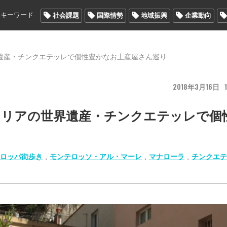
メキーワード
社会課題
国際情勢
地域振興
企業動向
遺産・チンクエテッレで個性豊かなお土産屋さん巡り
2018
3
16
1
タリアの世界遺産・チンクエテッレで個
ーロッパ街歩き
,
モンテロッソ・アル・マーレ
,
マナローラ
,
チンクエ