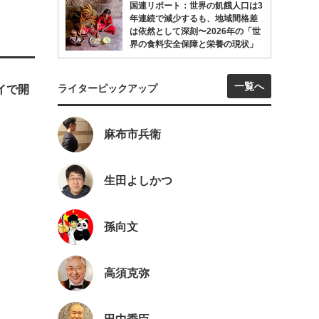
国連リポート：世界の飢餓人口は3
年連続で減少するも、地域間格差
は依然として深刻〜2026年の「世
界の食料安全保障と栄養の現状」
一覧へ
ライターピックアップ
ェイで開
麻布市兵衛
生田よしかつ
孫向文
高須克弥