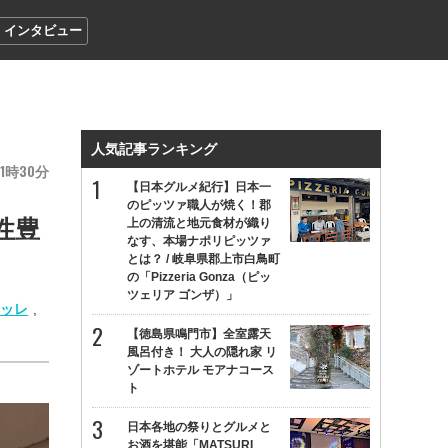
インタビュー
人気記事ランキング
1
30
【日本グルメ紀行】日本一
のピッツァ職人が焼く！郡
性豊
上の清流と地元食材が織り
なす、本場ナポリピッツァ
とは？ / 岐阜県郡上市白鳥町
の「Pizzeria Gonza（ピッ
ツェリア ゴンザ）」
テッレ
,
【徳島県鳴門市】全室露天
風呂付き！ 大人の隠れ家 リ
ゾートホテル モアナコース
ト
日本各地の祭りとグルメと
お酒を堪能「MATSURI