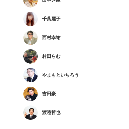
田中秀臣
千葉麗子
西村幸祐
村田らむ
やまもといちろう
吉田豪
渡邉哲也