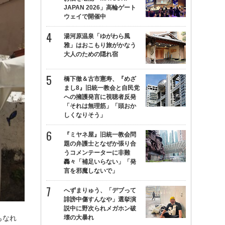
JAPAN 2026」高輪ゲート
ウェイで開催中
湯河原温泉「ゆがわら風
雅」はおこもり旅がかなう
大人のための隠れ宿
橋下徹＆古市憲寿、『めざ
まし8』旧統一教会と自民党
への擁護発言に視聴者反発
「それは無理筋」「頭おか
しくなりそう」
『ミヤネ屋』旧統一教会問
題の弁護士となぜか張り合
うコメンテーターに非難
轟々「補足いらない」「発
言を邪魔しないで」
へずまりゅう、「デブって
誹謗中傷すんなや」選挙演
説中に野次られメガホン破
壊の大暴れ
もなれ