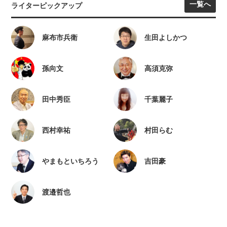
一覧へ
ライターピックアップ
麻布市兵衛
生田よしかつ
孫向文
高須克弥
田中秀臣
千葉麗子
西村幸祐
村田らむ
やまもといちろう
吉田豪
渡邉哲也