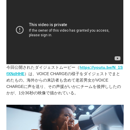
今回公開されたダイジェストムービー（
https://youtu.be/N_1S
fXNdHHE
）は、VOICE CHARGEの様子をダイジェストでまと
めたもの。海外からの来訪者も含めて老若男女がVOICE
CHARGEに声を送り、その声援がいかにチームを後押ししたの
かが、1分36秒の映像で描かれている。