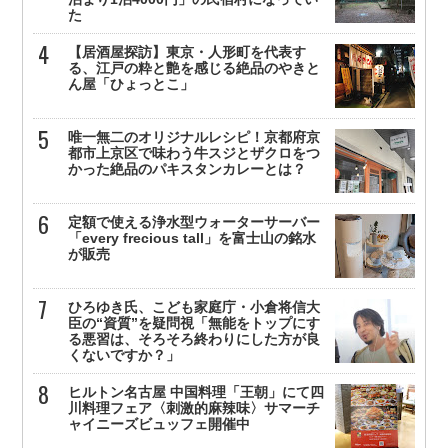
た
【居酒屋探訪】東京・人形町を代表す
る、江戸の粋と艶を感じる絶品のやきと
ん屋「ひょっとこ」
唯一無二のオリジナルレシピ！京都府京
都市上京区で味わう牛スジとザクロをつ
かった絶品のパキスタンカレーとは？
定額で使える浄水型ウォーターサーバー
「every frecious tall」を富士山の銘水
が販売
ひろゆき氏、こども家庭庁・小倉将信大
臣の“資質”を疑問視「無能をトップにす
る悪習は、そろそろ終わりにした方が良
くないですか？」
ヒルトン名古屋 中国料理「王朝」にて四
川料理フェア〈刺激的麻辣味〉サマーチ
ャイニーズビュッフェ開催中