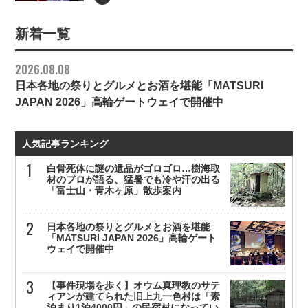
新着一覧
2026.08.08
日本各地の祭りとグルメとお酒を堪能「MATSURI
JAPAN 2026」高輪ゲートウェイで開催中
人気記事ランキング
白骨死体に謎の遺品がゴロゴロ…樹海取
材のプロが語る、猛暑でも冷や汗の出る
「富士山・青木ヶ原」散歩案内
日本各地の祭りとグルメとお酒を堪能
「MATSURI JAPAN 2026」高輪ゲート
ウェイで開催中
【事件現場を歩く】オウム真理教のサテ
ィアンが建てられた旧上九一色村は「素
泊まり1泊4000円」の民宿村になってい