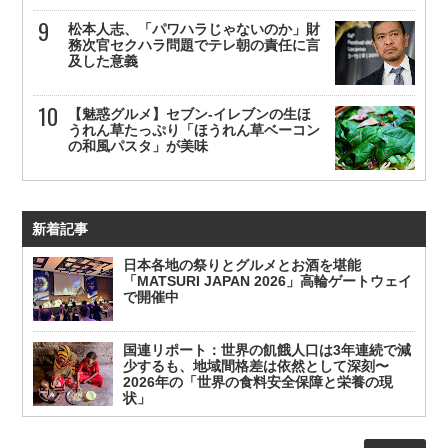
松本人志、「パワハラじゃないのか」財
務次官セクハラ問題でテレ朝の責任に言
及した意義
【魅惑グルメ】セブン-イレブンの生ほ
うれん草たっぷり「ほうれん草ベーコン
の和風パスタ」が美味
新着記事
日本各地の祭りとグルメとお酒を堪能
「MATSURI JAPAN 2026」高輪ゲートウェイ
で開催中
国連リポート：世界の飢餓人口は3年連続で減
少するも、地域間格差は依然として深刻〜
2026年の「世界の食料安全保障と栄養の現
状」