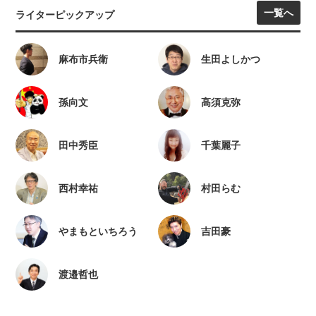
一覧へ
ライターピックアップ
麻布市兵衛
生田よしかつ
孫向文
高須克弥
田中秀臣
千葉麗子
西村幸祐
村田らむ
やまもといちろう
吉田豪
渡邉哲也