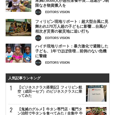
未満の9300人が急性栄養不良…迅速かつ制
限なき物資搬入を
EDITORS VISION
フィリピン現地リポート：超大型台風に見
舞われ170万人超の子どもに影響…台風が
相次ぎ災害の被災地に追い打ち
EDITORS VISION
ハイチ現地リポート：暴力激化で避難した
子ども、1年でほぼ倍増…前例のない危機
に警鐘
EDITORS VISION
人気記事ランキング
【ビジネスクラス搭乗記】フィリピン航
空（成田ーセブ）のビジネスクラスに乗
ってみた
【鬼滅のグルメ】牛タン専門店・竈門タ
ン治郎で牛タンを食べてみた / 全集中 牛