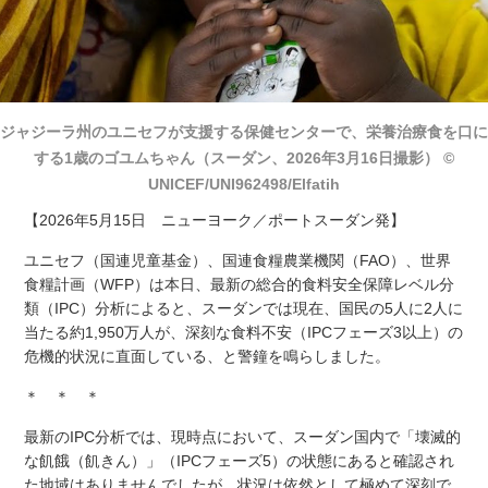
ジャジーラ州のユニセフが支援する保健センターで、栄養治療食を口に
する1歳のゴユムちゃん（スーダン、2026年3月16日撮影） ©
UNICEF/UNI962498/Elfatih
【2026年5月15日 ニューヨーク／ポートスーダン発】
ユニセフ（国連児童基金）、国連食糧農業機関（FAO）、世界
食糧計画（WFP）は本日、最新の総合的食料安全保障レベル分
類（IPC）分析によると、スーダンでは現在、国民の5人に2人に
当たる約1,950万人が、深刻な食料不安（IPCフェーズ3以上）の
危機的状況に直面している、と警鐘を鳴らしました。
＊ ＊ ＊
最新のIPC分析では、現時点において、スーダン国内で「壊滅的
な飢餓（飢きん）」（IPCフェーズ5）の状態にあると確認され
た地域はありませんでしたが、状況は依然として極めて深刻で