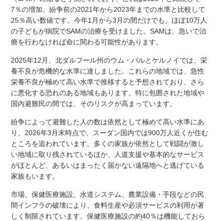
7％の増加、紛争前の2021年から2023年までの水準と比較して
25％高い数値です。今年1月から3月の間だけでも、ほぼ10万人
の子どもが病院でSAMの治療を受けました。SAMは、急いで治
療を行わなければ命に関わる可能性があります。
2025年12月、北ダルフール州のウム・バルとケルノイでは、栄
養不良が危機的な水準に達しました。これらの地域では、急性
栄養不良が極めて高い水準で推移すると予想されており、さら
に悪化する恐れのある地域もあります。特に包囲された地域や
国内避難民の間では、そのリスクが高まっています。
紛争によって避難した人の数は依然として極めて高い水準にあ
り、2026年3月末時点で、スーダン国内では900万人近くが住む
ところを追われています。多くの家族が依然として戦闘が激し
い地域に取り残されているほか、人道支援や基本的なサービス
がほとんど、あるいはまったく届かない遠隔地へと逃げている
家族もいます。
市場、保健医療施設、水道システム、農業設備・手段などの民
間インフラの破壊により、食料生産や必須サービスの利用が著
しく制限されています。保健医療施設の約40％は機能しておら