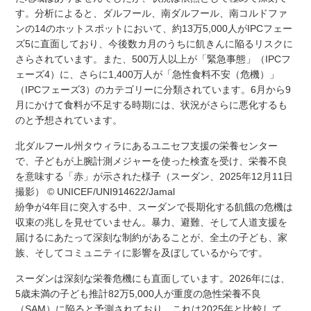
す。分析によると、ダルフール、南ダルフール、南コルドファ
ンの14のホットスポットにおいて、約13万5,000人がIPCフェー
ズ5に直面しており、今後数カ月のうちに飢きんに陥るリスクに
さらされています。また、500万人以上が「緊急事態」（IPCフ
ェーズ4）に、さらに1,400万人が「急性食料不安（危機）」
（IPCフェーズ3）のカテゴリーに分類されています。6月から9
月にかけて食料が不足する時期には、状況がさらに悪化するも
のと予想されています。
北ダルフール州タウィラにあるユニセフ支援の栄養センター
で、子どもが上腕計測メジャーを使った検査を受け、栄養不良
を意味する「赤」が示された様子（スーダン、2025年12月11日
撮影） © UNICEF/UNI914622/Jamal
紛争が4年目に突入する中、スーダンで長期化する飢餓の危機は
収束の兆しを見せていません。暴力、避難、そして人道支援を
届けるにあたって深刻な制約があることが、全土の子ども、家
族、そしてコミュニティに影響を及ぼしているからです。
スーダンは深刻な栄養危機にも直面しています。2026年には、
5歳未満の子ども推計82万5,000人が重度の急性栄養不良
（SAM）に陥ると予測されており、これは2025年と比較して