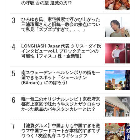
の呼吸 舌の型 鬼滅の刃!?
ひろゆき氏、家宅捜索で浮かび上がった
三浦瑠麗さんと旧統一教会の接点につい
て私見「ズブズブすぎて、、、」
LONGHASH Japan代表 クリス・ダイ氏
インタビューvol.1 ブロックチェーンの
可能性【フィスコ 株・企業報】
南スウェーデン・ヘルシンボリの街を一
望できるスポット「シェールナン
(Kärnan)」にのぼろう!
唯一無二のオリジナルレシピ！京都府京
都市上京区で味わう牛スジとザクロをつ
かった絶品のパキスタンカレーとは？
【池袋グルメ】中国よりも中国すぎる激
ウマ中国フードコートが本格的すぎてザ
ワつく / 友誼食府 ユウギショクフ