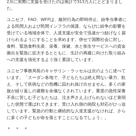
2月に実際に支援を受けたのは推計で313万人にとどまりまし
た。
ユニセフ、FAO、WFPは、敵対行為の即時停止、紛争当事者に
よる民間人および民間インフラの保護、ならびに紛争の影響を
受けている地域全体で、人道支援が安全で迅速かつ妨げなく届
けられるようにすることを求めます。併せて国際社会に対し、
食料、緊急食料生産、栄養、保健、水と衛生サービスへの資金
拠出を緊急に拡大するとともに、生計の再建に向けた取り組み
への支援を強化するよう強く要請しています。
ユニセフ事務局長のキャサリン・ラッセルは次のように述べて
います。「スーダン各地で、子どもたちは絶え間ない暴力、飢
え、そして疾病などの危機に囚われ抜け出せません。多くの家
族が繰り返しの避難を余儀なくされています。重度の急性栄養
不良に苦しむ子どもたちは、泣き声さえ上げられないほど衰弱
した状態で運ばれてきます。受け入れ側の病院も対応がひっ迫
しています。緊急の行動と継続的な人道支援がなければ、さら
に多くの子どもが命を落とすことになるでしょう」。
＊ ＊ ＊