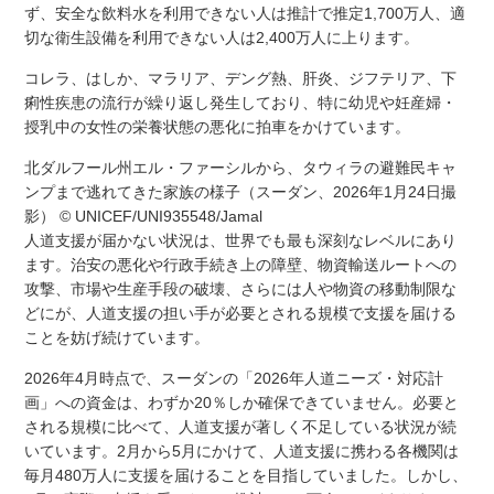
ず、安全な飲料水を利用できない人は推計で推定1,700万人、適
切な衛生設備を利用できない人は2,400万人に上ります。
コレラ、はしか、マラリア、デング熱、肝炎、ジフテリア、下
痢性疾患の流行が繰り返し発生しており、特に幼児や妊産婦・
授乳中の女性の栄養状態の悪化に拍車をかけています。
北ダルフール州エル・ファーシルから、タウィラの避難民キャ
ンプまで逃れてきた家族の様子（スーダン、2026年1月24日撮
影） © UNICEF/UNI935548/Jamal
人道支援が届かない状況は、世界でも最も深刻なレベルにあり
ます。治安の悪化や行政手続き上の障壁、物資輸送ルートへの
攻撃、市場や生産手段の破壊、さらには人や物資の移動制限な
どにが、人道支援の担い手が必要とされる規模で支援を届ける
ことを妨げ続けています。
2026年4月時点で、スーダンの「2026年人道ニーズ・対応計
画」への資金は、わずか20％しか確保できていません。必要と
される規模に比べて、人道支援が著しく不足している状況が続
いています。2月から5月にかけて、人道支援に携わる各機関は
毎月480万人に支援を届けることを目指していました。しかし、