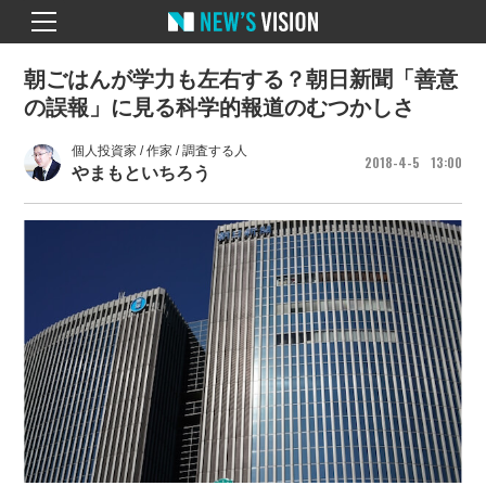
朝ごはんが学力も左右する？朝日新聞「善意
の誤報」に見る科学的報道のむつかしさ
個人投資家 / 作家 / 調査する人
2018
4
5
13
00
やまもといちろう