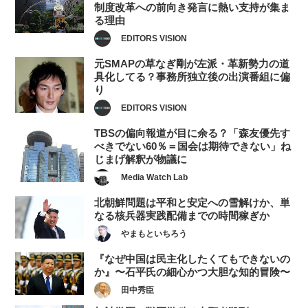
制度改革への前向き発言に熱い支持が集ま
る理由
EDITORS VISION
元SMAPの草なぎ剛が左派・革新勢力の道
具化してる？事務所独立後の出演番組に偏
り
EDITORS VISION
TBSの偏向報道が目に余る？「森友優先す
べきでない60％＝国会は期待できない」ね
じまげ解釈が物議に
Media Watch Lab
北朝鮮問題は平和と安定への雪解けか、単
なる核兵器実践配備までの時間稼ぎか
やまもといちろう
『なぜ中国は民主化したくてもできないの
か』〜石平氏の細心かつ大胆な知的冒険〜
田中秀臣