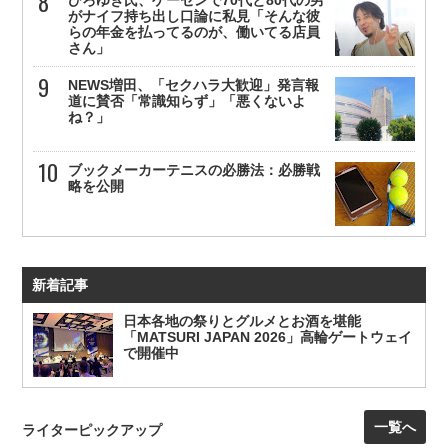
がナイフ持ち出し口論に私見「そんな彼
らの年金を払ってるのが、働いてる店員
さん」
NEWS増田、「セクハラ大歓迎」発言報
道に賛否「常識知らず」「悪くないよ
ね？」
ブックメーカーテニスの必勝法：必勝戦
略を公開
新着記事
日本各地の祭りとグルメとお酒を堪能
「MATSURI JAPAN 2026」高輪ゲートウェイ
で開催中
一覧へ
ライターピックアップ