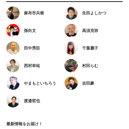
麻布市兵衛
生田よしかつ
孫向文
高須克弥
田中秀臣
千葉麗子
西村幸祐
村田らむ
やまもといちろう
吉田豪
渡邉哲也
最新情報をお届け！