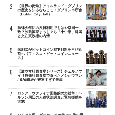
【世界の街角】アイルランド・ダブリン
の歴史を知るならここ！ダブリン市庁舎
（Dublin City Hall）
防弾少年団の反日利用でもはや挙国一
致？独裁国家まっしぐら「小中華」韓国
と文在寅政権の内情
米SECがビットコインETF判断を再び延
期へ【フィスコ・ビットコインニュー
ス】
【激ウマ社員食堂シリーズ】チェルノブ
イリ原発社員食堂で食べたメシがウマい
/ 食物繊維が豊富すぎて最高
ロシア・ウクライナ国際的武力紛争：ヘ
ルソン周辺の人道状況調査と緊急援助を
実施
ひろゆき氏、ゲーセンで70代と80代の男