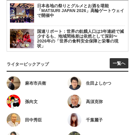
日本各地の祭りとグルメとお酒を堪能
「MATSURI JAPAN 2026」高輪ゲートウェイ
で開催中
国連リポート：世界の飢餓人口は3年連続で減
少するも、地域間格差は依然として深刻〜
2026年の「世界の食料安全保障と栄養の現
状」
一覧へ
ライターピックアップ
麻布市兵衛
生田よしかつ
孫向文
高須克弥
田中秀臣
千葉麗子