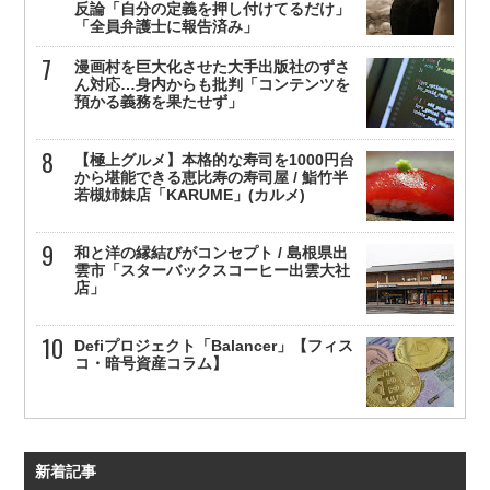
反論「自分の定義を押し付けてるだけ」
「全員弁護士に報告済み」
漫画村を巨大化させた大手出版社のずさ
ん対応…身内からも批判「コンテンツを
預かる義務を果たせず」
【極上グルメ】本格的な寿司を1000円台
から堪能できる恵比寿の寿司屋 / 鮨竹半
若槻姉妹店「KARUME」(カルメ)
和と洋の縁結びがコンセプト / 島根県出
雲市「スターバックスコーヒー出雲大社
店」
Defiプロジェクト「Balancer」【フィス
コ・暗号資産コラム】
新着記事