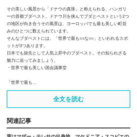
その美しい風景から「ドナウの真珠」と称えられる、ハンガリ
ーの首都ブダペスト。ドナウ川を挟んでブダとペストという2つ
の地区が向き合うその風景は、ヨーロッパでも最も美しい町並
みのひとつに数えられています。
そんなブダペストには、「世界で最も○○な○○」といわれるスポ
ットが3つあります。
日本でも旅先として人気上昇中のブダペスト。その知られざる
魅力に迫ってみましょう。
・世界で最も美しい国会議事堂
「世界で最も…
全文を読む
関連記事
実はマザー・テレサの出身地、マケドニア・スコピエの