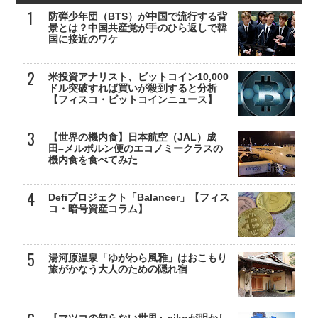
防弾少年団（BTS）が中国で流行する背
景とは？中国共産党が手のひら返しで韓
国に接近のワケ
米投資アナリスト、ビットコイン10,000
ドル突破すれば買いが殺到すると分析
【フィスコ・ビットコインニュース】
【世界の機内食】日本航空（JAL）成
田–メルボルン便のエコノミークラスの
機内食を食べてみた
Defiプロジェクト「Balancer」【フィス
コ・暗号資産コラム】
湯河原温泉「ゆがわら風雅」はおこもり
旅がかなう大人のための隠れ宿
『マツコの知らない世界』aikoが明かし