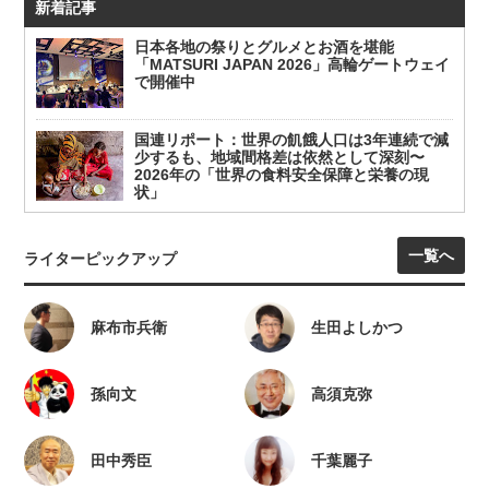
新着記事
日本各地の祭りとグルメとお酒を堪能
「MATSURI JAPAN 2026」高輪ゲートウェイ
で開催中
国連リポート：世界の飢餓人口は3年連続で減
少するも、地域間格差は依然として深刻〜
2026年の「世界の食料安全保障と栄養の現
状」
一覧へ
ライターピックアップ
麻布市兵衛
生田よしかつ
孫向文
高須克弥
田中秀臣
千葉麗子