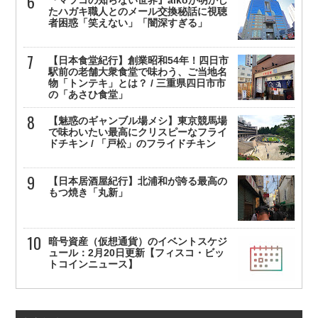
たハガキ職人とのメール交換秘話に視聴
者困惑「笑えない」「闇深すぎる」
【日本食堂紀行】創業昭和54年！四日市
駅前の老舗大衆食堂で味わう、ご当地名
物「トンテキ」とは？ / 三重県四日市市
の「あさひ食堂」
【魅惑のギャンブル場メシ】東京競馬場
で味わいたい最高にクリスピーなフライ
ドチキン / 「戸松」のフライドチキン
【日本居酒屋紀行】北浦和が誇る最高の
もつ焼き「丸新」
暗号資産（仮想通貨）のイベントスケジ
ュール：2月20日更新【フィスコ・ビッ
トコインニュース】