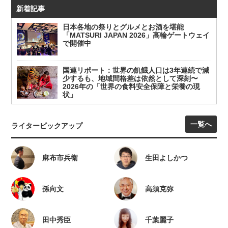
新着記事
日本各地の祭りとグルメとお酒を堪能
「MATSURI JAPAN 2026」高輪ゲートウェイ
で開催中
国連リポート：世界の飢餓人口は3年連続で減
少するも、地域間格差は依然として深刻〜
2026年の「世界の食料安全保障と栄養の現
状」
一覧へ
ライターピックアップ
麻布市兵衛
生田よしかつ
孫向文
高須克弥
田中秀臣
千葉麗子