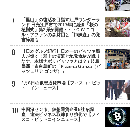
「里山」の復活を目指す江戸ワンダーラ
ンド 日光江戸村で2017年に続き「桜の
植樹式」第2弾が開催・・・C.W.ニコ
ル・アファンの森財団と「姉妹森」の覚
書締結も
【日本グルメ紀行】日本一のピッツァ職
人が焼く！郡上の清流と地元食材が織り
なす、本場ナポリピッツァとは？ / 岐阜
県郡上市白鳥町の「Pizzeria Gonza（ピ
ッツェリア ゴンザ）」
2月8日の仮想通貨市場【フィスコ・ビッ
トコインニュース】
中国深セン市、仮想通貨企業8社を調
査 違法ビジネス取締まり強化で【フィ
スコ・ビットコインニュース】