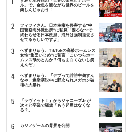
すみだ水族館の「世界の金魚ビアホー
ル」で、金魚を観ながら世界のビールを
楽しんじゃおう！
フィフィさん、日本主権を侵害する“中
国警察海外派出所”に私見「困るな〜で
終わらせる日本政府、海外は強制退去さ
せてるらしいですよ」
へずまりゅう、TikTokの高齢ホームレス
女性“集団いじめ”に苦言「こいつらホー
ムレス舐めとんか？何も面白くないし笑
えんぞ」
へずまりゅう、「デブって誹謗中傷すん
なや」選挙演説中に野次られメガホン破
壊の大暴れ
『ラヴィット！』からジャニーズJr.が
次々と卒業で騒然「もう起用はなくな
る？」
カジノゲームの背景を公開